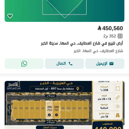
⃁
450,560
352 م2
أرض للبيع في شارع العطايف, حي المها, مدينة الخبر
شارع العطايف، حي المها، الخبر
اتصال
الإيميل