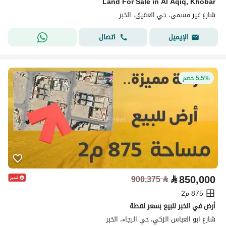
Land For Sale in Al Aqiq, Khobar
شارع غير مسمى، حي العقيق، الخبر
اتصال
الإيميل
5.5% خصم
⃁
850,000
900,375
⃁
875 م2
أرض في الخبر للبيع بسعر لقطة
شارع ابو العباس الزكي، حي الرجاء، الخبر