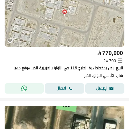
⃁
770,000
700 م2
للبيع ارض بمخطط درة الخليج 115 حي اللؤلؤ بالعزيزية الخبر موقع مميز
شارع 3أ، حي اللؤلؤ، الخبر
اتصال
الإيميل