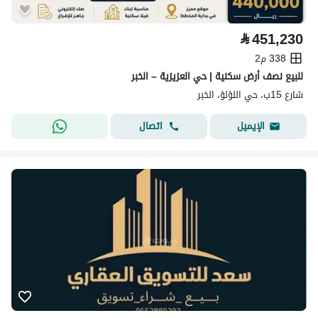
⃁
451,230
338 م2
للبيع نصف أرض سكنية | حي العزيزية – الخبر
شارع 15ب، حي اللؤلؤ، الخبر
اتصال
الإيميل