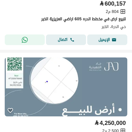
⃁
600,157
804 م2
للبيع ارض في مخطط الدره 605 اراضي العزيزية الخبر
حي الدرة، الخبر
اتصال
الإيميل
⃁
4,250,000
2,500 م2