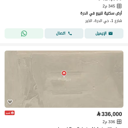
345 م2
أرض سكنية للبيع في الدرة
شارع 1، حي الدرة، الخبر
اتصال
الإيميل
⃁
336,000
336 م2