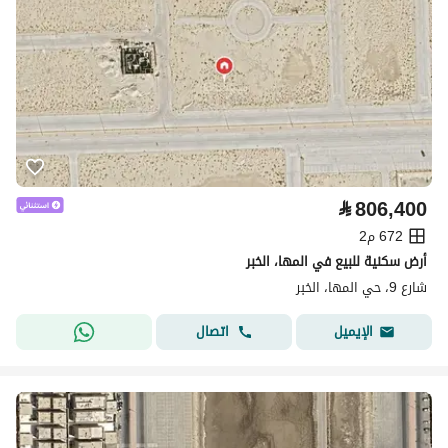
⃁
806,400
672 م2
أرض سكنية للبيع في المها، الخبر
شارع 9، حي المها، الخبر
اتصال
الإيميل