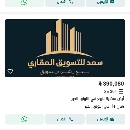
اتصال
الإيميل
⃁
390,080
304 م2
أرض سكنية للبيع في اللولو، الخبر
شارع 4أ، حي اللؤلؤ، الخبر
اتصال
الإيميل