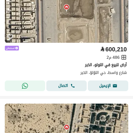
⃁
600,210
486 م2
أرض للبيع في اللولو، الخبر
شارع واسط، حي اللؤلؤ، الخبر
اتصال
الإيميل