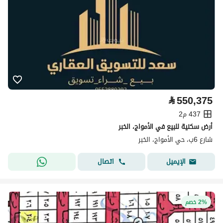
⃁
550,375
437 م2
أرض سكنية للبيع في الأمواج، الخبر
شارع 6ب، حي الأمواج، الخبر
اتصال
الإيميل
2% خصم