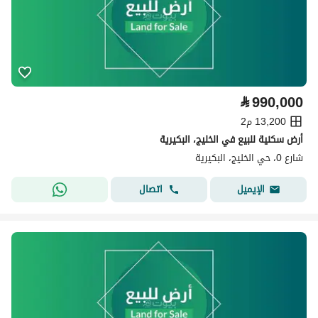
⃁
990,000
13,200 م2
أرض سكنية للبيع في الخليج، البكيرية
شارع 0، حي الخليج، البكيرية
اتصال
الإيميل