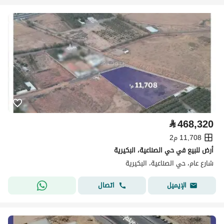
⃁
468,320
11,708 م2
أرض للبيع في حي الصناعية، البكيرية
شارع عام، حي الصناعية، البكيرية
اتصال
الإيميل