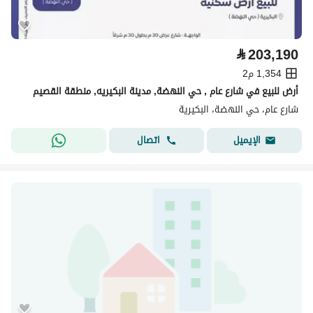
⃁
203,190
1,354 م2
أرض للبيع في شارع عام , حي النهضة, مدينة البكيريه, منطقة القصيم
شارع عام، حي النهضة، البكيرية
اتصال
الإيميل