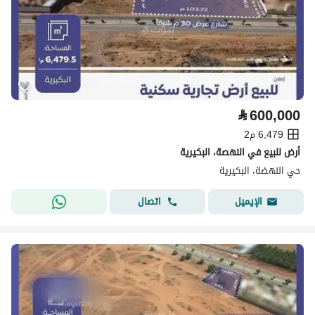
⃁
600,000
6,479 م2
أرض للبيع في النهصة، البكيرية
حي النهضة، البكيرية
اتصال
الإيميل