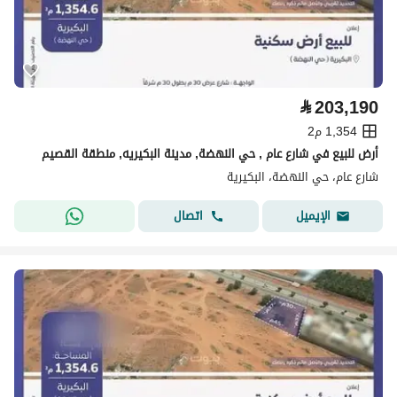
⃁
203,190
1,354 م2
أرض للبيع في شارع عام , حي النهضة, مدينة البكيريه, منطقة القصيم
شارع عام، حي النهضة، البكيرية
اتصال
الإيميل