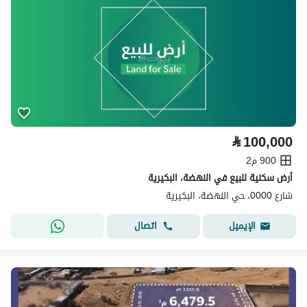
⃁
100,000
900 م2
أرض سكنية للبيع في النهضة، البكيرية
شارع 0000، حي النهضة، البكيرية
اتصال
الإيميل