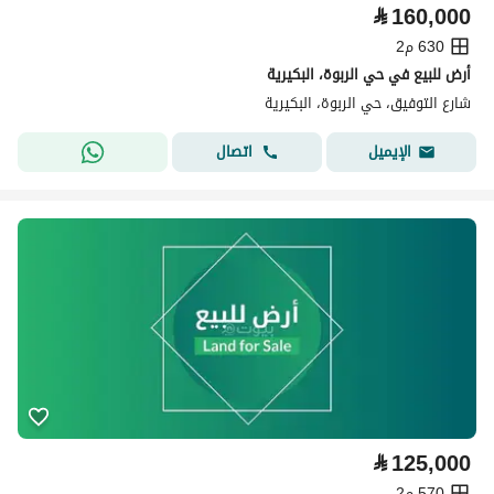
⃁
160,000
630 م2
أرض للبيع في حي الربوة، البكيرية
شارع التوفيق، حي الربوة، البكيرية
اتصال
الإيميل
⃁
125,000
570 م2