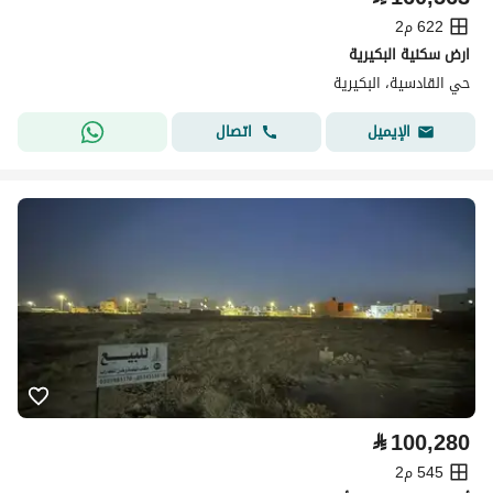
622 م2
ارض سكنية البكيرية
حي القادسية، البكيرية
اتصال
الإيميل
⃁
100,280
545 م2