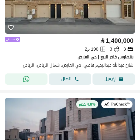
⃁
1,400,000
3
3
190 م2
بنتهاوس فاخر للبيع | حي العارض
شارع عبدالله عبدالرحيم قاضي، حي العارض، شمال الرياض، الرياض
اتصال
الإيميل
في:20 يوليو 2026
4.8% خصم