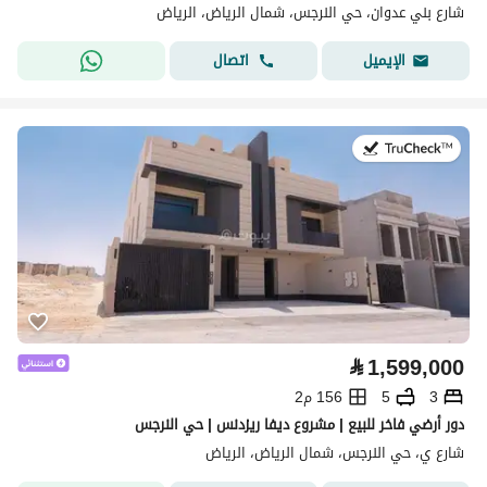
شارع بني عدوان، حي النرجس، شمال الرياض، الرياض
اتصال
الإيميل
في:28 يوليو 2026
⃁
1,599,000
3
5
156 م2
دور أرضي فاخر للبيع | مشروع ديفا ريزدنس | حي النرجس
شارع ي، حي النرجس، شمال الرياض، الرياض