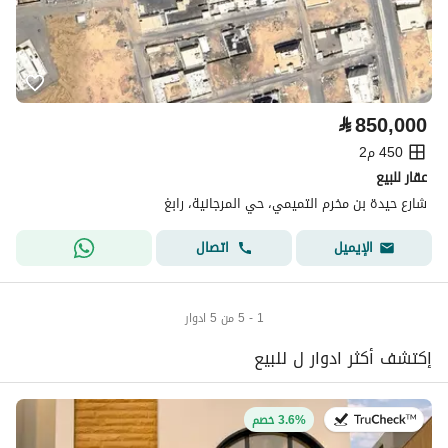
⃁
850,000
450 م2
عقار للبيع
شارع حيدة بن مخرم التميمي، حي المرجانية، رابغ
اتصال
الإيميل
1 - 5 من 5 ادوار
إكتشف أكثر ادوار ل للبيع
في:11 يوليو 2026
3.6% خصم