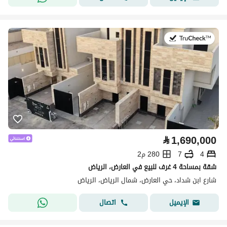
في:4 أغسطس 2026
⃁
1,690,000
4
7
280 م2
شقة بمساحة 4 غرف للبيع في العارض، الرياض
شارع ابن شداد، حي العارض، شمال الرياض، الرياض
اتصال
الإيميل