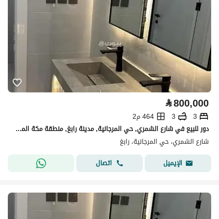
⃁
800,000
3
3
464 م2
دور للبيع في شارع الشمري, حي المرجانية, مدينة رابغ, منطقة مكة المكرمة
شارع الشمري، حي المرجانية، رابغ
اتصال
الإيميل