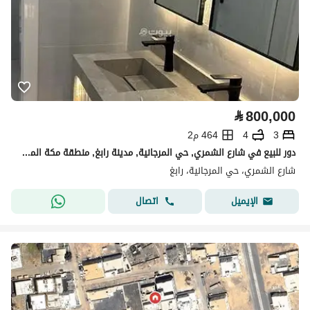
⃁
800,000
3
4
464 م2
دور للبيع في شارع الشمري, حي المرجانية, مدينة رابغ, منطقة مكة المكرمة
شارع الشمري، حي المرجانية، رابغ
اتصال
الإيميل