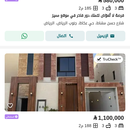
⃁
580,000
3
3
185 م2
فرصة لا تُعوّض لتملك دور فاخر في موقع مميز
شارع حسن مشاط، حي عكاظ، جنوب الرياض، الرياض
اتصال
الإيميل
في:9 يوليو 2026
⃁
1,100,000
3
3
188 م2