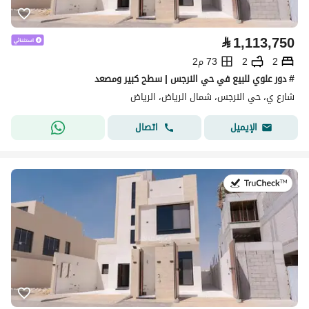
⃁
1,113,750
2
2
73 م2
# دور علوي للبيع في حي النرجس | سطح كبير ومصعد
شارع ي، حي النرجس، شمال الرياض، الرياض
اتصال
الإيميل
في:28 يوليو 2026