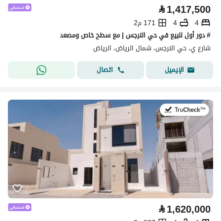
⃁
1,417,500
4
4
171 م2
# دور أول للبيع في حي النرجس | مع سطح خاص ومصعد
شارع ي، حي النرجس، شمال الرياض، الرياض
اتصال
الإيميل
في:28 يوليو 2026
⃁
1,620,000