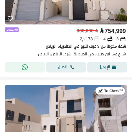
⃁
754,999
800,000
⃁
3
4
178 م2
شقة مكونة من 3 غرف للبيع في الجنادرية، الرياض
شارع عمر ابن حبيب، حي الجنادرية، شرق الرياض، الرياض
اتصال
الإيميل
في:28 يوليو 2026