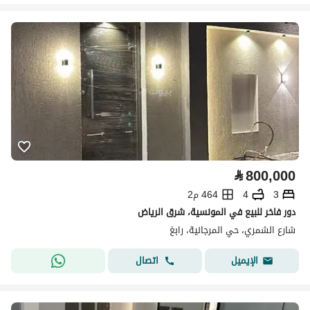
⃁
800,000
3
4
464 م2
دور فاخر للبيع في المونسية، شرق الرياض
شارع الشمري، حي المرجانية، رابغ
اتصال
الإيميل