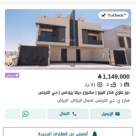
في:28 يوليو 2026
⃁
1,149,000
3
4
91 م2
دور علوي فاخر للبيع | مشروع ديفا ريزدنس | حي النرجس
شارع ي، حي النرجس، شمال الرياض، الرياض
اتصال
الإيميل
أعلمني عن العقارات الجديدة