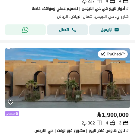
4
4
227 م2
# أدوار للبيع في حي النرجس | تصميم عملي ومواقف خاصة
شارع ي، حي النرجس، شمال الرياض، الرياض
اتصال
الإيميل
في:16 يوليو 2026
⃁
1,900,000
3
4
362 م2
# تاون هاوس فاخر للبيع | مشروع فيو لوفت | حي النرجس