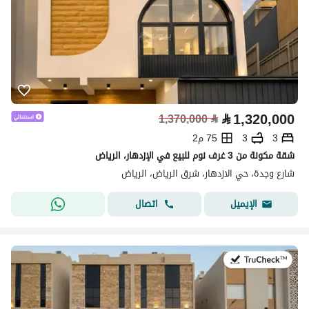
⃁
1,320,000
1,370,000
⃁
3
3
75 م2
شقة مكونة من 3 غرف نوم للبيع في الإزدهار، الرياض
شارع وجدة، حي الازدهار، شرق الرياض، الرياض
اتصال
الإيميل
في:27 يوليو 2026