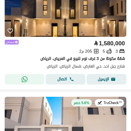
⃁
1,580,000
3
5
205 م2
شقة مكونة من 3 غرف نوم للبيع في العريض، الرياض
شارع جبل احد، حي العارض، شمال الرياض، الرياض
اتصال
الإيميل
في:4 أغسطس 2026
5.6% خصم