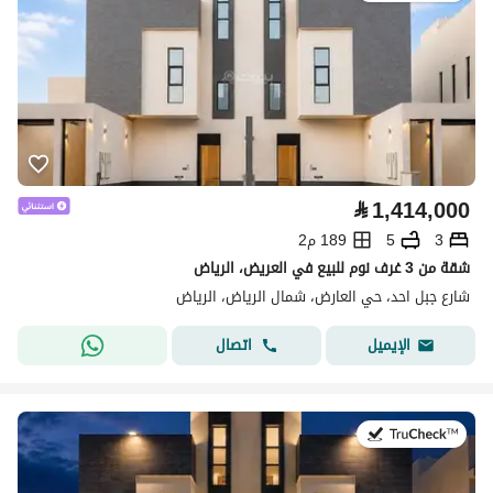
⃁
1,414,000
3
5
189 م2
شقة من 3 غرف نوم للبيع في العريض، الرياض
شارع جبل احد، حي العارض، شمال الرياض، الرياض
اتصال
الإيميل
في:4 أغسطس 2026