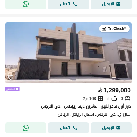
اتصال
الإيميل
في:28 يوليو 2026
⃁
1,299,000
3
5
169 م2
دور أول فاخر للبيع | مشروع ديفا ريزدنس | حي النرجس
شارع ي، حي النرجس، شمال الرياض، الرياض
اتصال
الإيميل