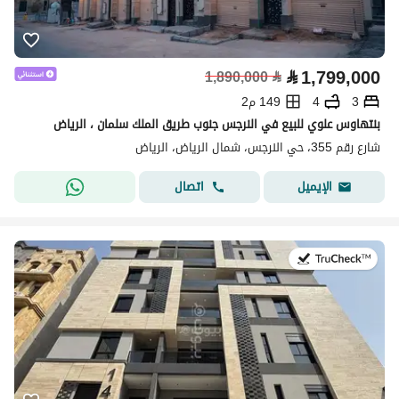
⃁
1,799,000
1,890,000
⃁
3
4
149 م2
بنتهاوس علوي للبيع في النرجس جنوب طريق الملك سلمان ، الرياض
شارع رقم 355، حي النرجس، شمال الرياض، الرياض
اتصال
الإيميل
في:31 يوليو 2026