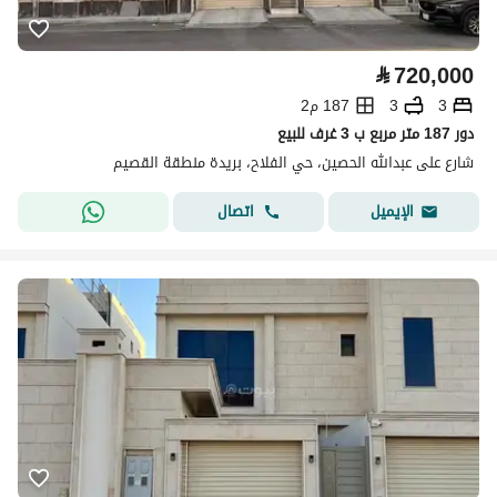
⃁
720,000
3
3
187 م2
دور 187 متر مربع ب 3 غرف للبيع
شارع على عبدالله الحصين، حي الفلاح، بريدة منطقة القصيم
اتصال
الإيميل