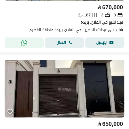
⃁
670,000
3
3
187 م2
فيلا للبيع في الفلاح، بريدة
شارع على عبدالله الحصين، حي الفلاح، بريدة منطقة القصيم
اتصال
الإيميل
⃁
650,000