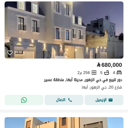
⃁
680,000
4
5
256 م2
دور للبيع في حي الزهور, مدينة أبها, منطقة عسير
شارع 20، حي الزهور، أبها
اتصال
الإيميل