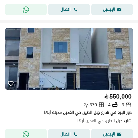
اتصال
الإيميل
⃁
550,000
3
4
370 م2
دور للبيع في شارع جبل الطير, حي الغدير, مدينة أبها
شارع جبل الطير، حي الغدير، أبها
اتصال
الإيميل