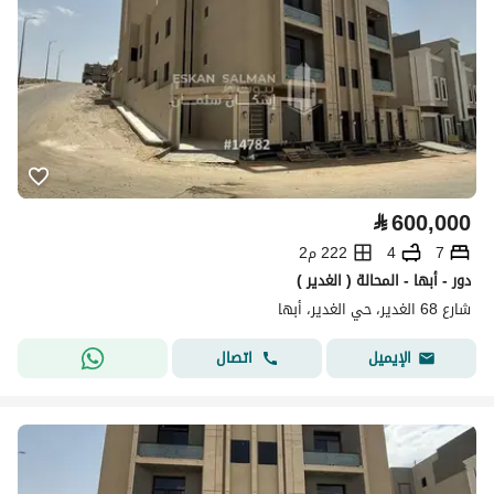
⃁
600,000
7
4
222 م2
دور - أبها - المحالة ( الغدير )
شارع 68 الغدير، حي الغدير، أبها
اتصال
الإيميل