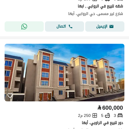
شقه للبيع في الروابي , ابها
شارع غير مسمى، حي الروابي، أبها
اتصال
الإيميل
⃁
600,000
3
5
250 م2
دور للبيع في الراوبي، أبها