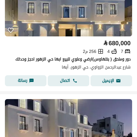
⃁
680,000
7
4
256 م2
دور وملحق ( بنتهاوس)ارضي وعلوي للبيع ابها حي الزهور احجز وحدتك
شارع عبدالرحمن الزواوي، حي الزهور، أبها
اتصال
رسالة
الإيميل