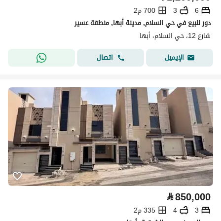
6
3
700 م2
دور للبيع في حي السلام, مدينة أبها, منطقة عسير
شارع 12، حي السلام، أبها
اتصال
الإيميل
⃁
850,000
3
4
335 م2