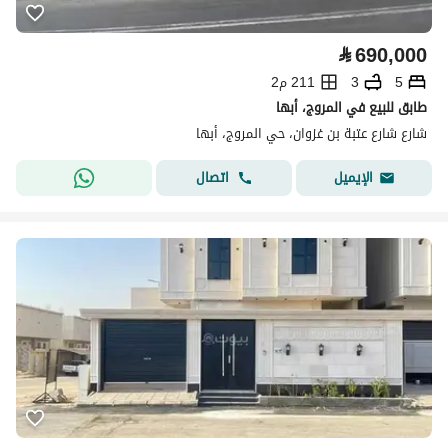
⃁
690,000
5
3
211 م2
طابق للبيع في المروج، أبها
شارع شارع عتبة بن غزوان، حي المروج، أبها
اتصال
الإيميل