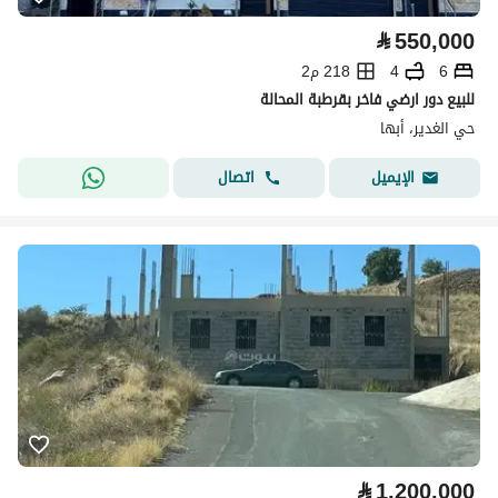
⃁
550,000
6
4
218 م2
للبيع دور ارضي فاخر بقرطبة المحالة
حي الغدير، أبها
اتصال
الإيميل
⃁
1,200,000