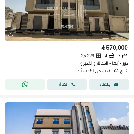
⃁
570,000
7
4
229 م2
دور - أبها - المحالة ( الغدير )
شارع 68 الغدير، حي الغدير، أبها
اتصال
الإيميل