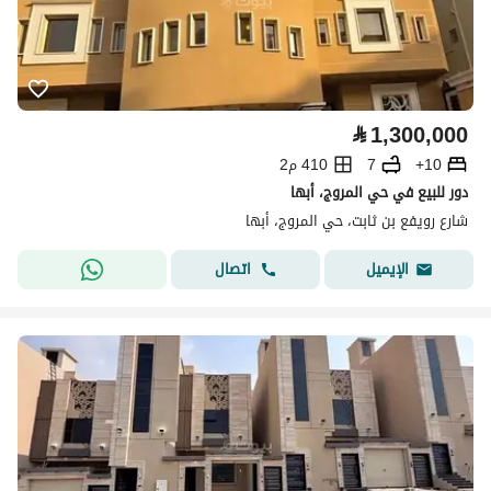
⃁
1,300,000
10+
7
410 م2
دور للبيع في حي المروج، أبها
شارع رويفع بن ثابت، حي المروج، أبها
اتصال
الإيميل