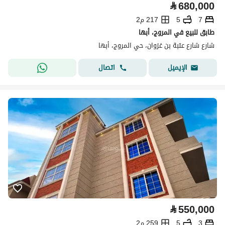
⃁
680,000
7
5
217 م2
طابق للبيع في المروج، أبها
شارع شارع عتبة بن غزوان، حي المروج، أبها
اتصال
الإيميل
⃁
550,000
3
5
259 م2