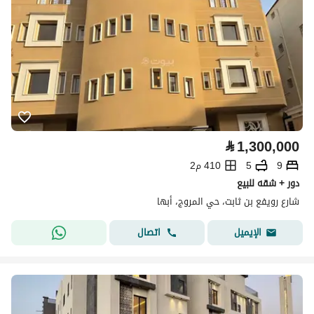
⃁
1,300,000
9
5
410 م2
دور + شقه للبيع
شارع رويفع بن ثابت، حي المروج، أبها
اتصال
الإيميل