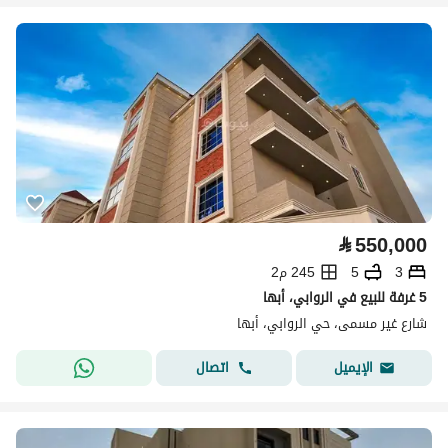
⃁
550,000
3
5
245 م2
5 غرفة للبيع في الروابي، أبها
شارع غير مسمى، حي الروابي، أبها
اتصال
الإيميل