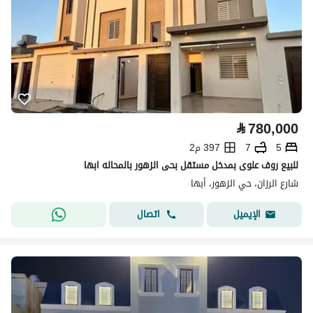
⃁
780,000
5
7
397 م2
للبيع روف علوى بمدخل مستقل بحى الزهور بالمحاله ابها
شارع الرزان، حي الزهور، أبها
اتصال
الإيميل