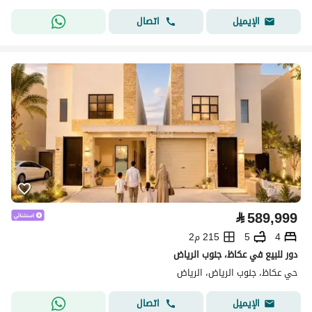
اتصال
الإيميل
⃁
589,999
4
5
215 م2
دور للبيع في عكاظ، جنوب الرياض
حي عكاظ، جنوب الرياض، الرياض
اتصال
الإيميل