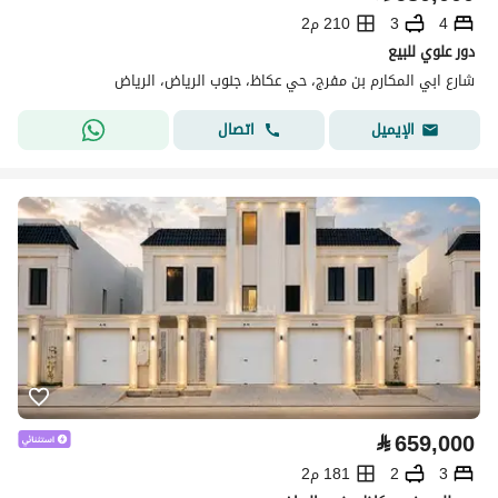
4
3
210 م2
دور علوي للبيع
شارع ابي المكارم بن مفرج، حي عكاظ، جنوب الرياض، الرياض
اتصال
الإيميل
⃁
659,000
3
2
181 م2