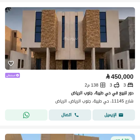
⃁
450,000
3
3
138 م2
دور للبيع في حي طيبة، جنوب الرياض
شارع 11145، حي طيبة، جنوب الرياض، الرياض
اتصال
الإيميل