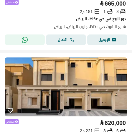
⃁
665,000
3
1
181 م2
دور للبيع في حي عكاظ، الرياض
شارع النفوذ، حي عكاظ، جنوب الرياض، الرياض
اتصال
الإيميل
⃁
620,000
6
3
221 م2