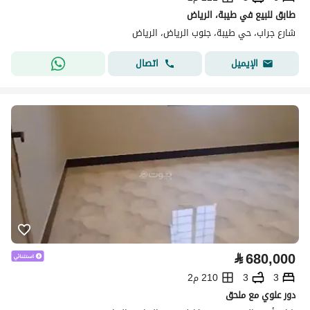
طابق للبيع في طيبة، الرياض
شارع جراب، حي طيبة، جنوب الرياض، الرياض
اتصال
الإيميل
⃁
680,000
3
3
210 م2
دور علوي مع ملحق