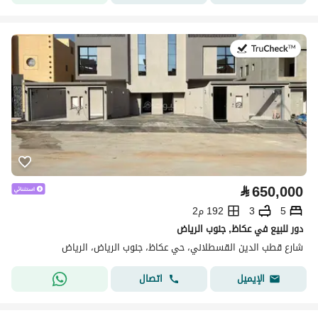
في:13 يوليو 2026
⃁
650,000
5
3
192 م2
دور للبيع في عكاظ, جنوب الرياض
شارع قطب الدين القسطلاني، حي عكاظ، جنوب الرياض، الرياض
اتصال
الإيميل