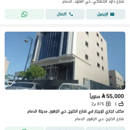
شارع داود الانطاكي، حي العنود، الدمام
اتصال
الإيميل
⃁
55,000
سنوياً
1
875 م2
مكتب تجاري للإيجار في شارع الخليج, حي الزهور, مدينة الدمام
شارع الخليج، حي الزهور، الدمام