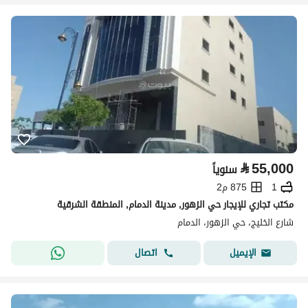
⃁
55,000
سنوياً
1
875 م2
مكتب تجاري للإيجار حي الزهور, مدينة الدمام, المنطقة الشرقية
شارع الخليج، حي الزهور، الدمام
اتصال
الإيميل