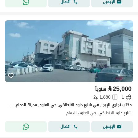
اتصال
الإيميل
⃁
25,000
سنوياً
1
1,880 م2
مكتب تجاري للإيجار في شارع داود الانطاكي, حي العنود, مدينة الدمام, المنطقة الشرقية
شارع داود الانطاكي، حي العنود، الدمام
اتصال
الإيميل