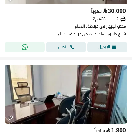
⃁
30,000
سنوياً
2
425 م2
مكتب للإيجار في غرناطة، الدمام
شارع طريق الملك خالد، حي غرناطة، الدمام
اتصال
الإيميل
⃁
1,800
سنوياً