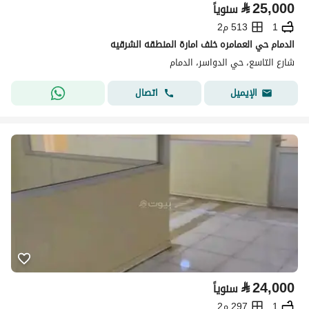
⃁
25,000
سنوياً
1
513 م2
الدمام حي العمامره خلف امارة المنطقه الشرقيه
شارع التاسع، حي الدواسر، الدمام
اتصال
الإيميل
⃁
24,000
سنوياً
1
297 م2