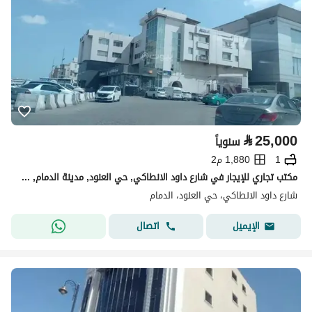
⃁
25,000
سنوياً
1
1,880 م2
مكتب تجاري للإيجار في شارع داود الانطاكي, حي العنود, مدينة الدمام, المنطقة الشرقية
شارع داود الانطاكي، حي العنود، الدمام
اتصال
الإيميل