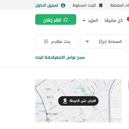
نات المفضلة
البحث المحفوظ
تسجيل الدخول
كن مضيفًا
المزيد
انشر إعلان
المساحة (م2)
بحث متقدم
مسح عوامل التصفية
حفظ البحث
العرض على الخريطة