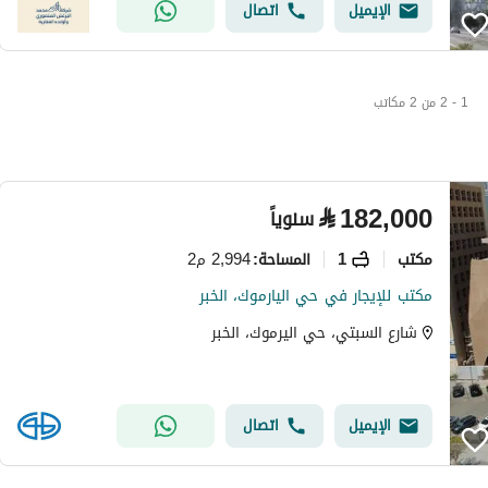
الإيميل
اتصال
1 - 2 من 2 مكاتب
⃁
182,000
سنوياً
مکتب
1
2,994 م2
المساحة
:
مكتب للإيجار في حي اليارموك، الخبر
شارع السبتي، حي اليرموك، الخبر
الإيميل
اتصال