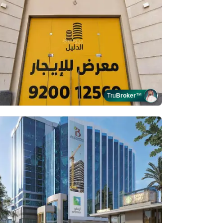
Tru
Broker
™