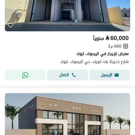
⃁
60,000
سنوياً
660 م2
معرض للإيجار في اليرموك، تبوك
شارع خديجة بنت خويلد، حي اليرموك، تبوك
اتصال
الإيميل