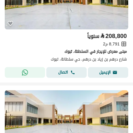
⃁
208,800
سنوياً
8,791 م2
مبنى معرض للإيجار في السلطنة، تبوك
شارع درهم بن زياد بن درهم، حي سلطانة، تبوك
اتصال
الإيميل