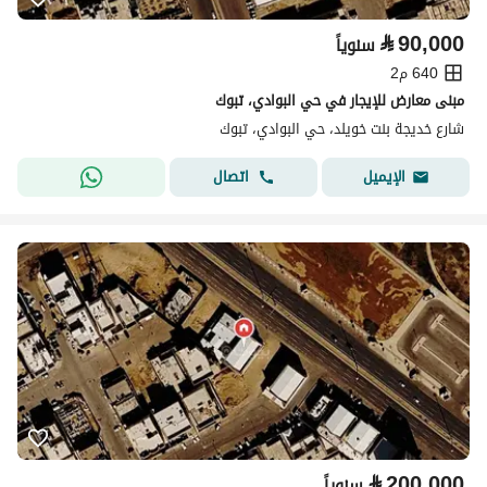
⃁
90,000
سنوياً
640 م2
مبنى معارض للإيجار في حي البوادي، تبوك
شارع خديجة بنت خويلد، حي البوادي، تبوك
اتصال
الإيميل
⃁
200,000
سنوياً