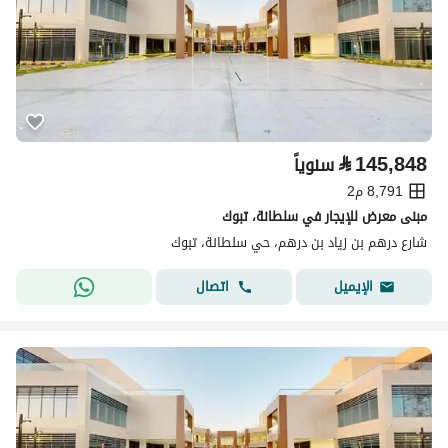
⃁
145,848
سنوياً
8,791 م2
مبنى معرض للإيجار في سلطانة، تبوك
شارع درهم بن زياد بن درهم، حي سلطانة، تبوك
اتصال
الإيميل