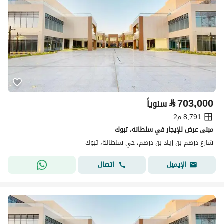
⃁
703,000
سنوياً
8,791 م2
مبنى عرض للإيجار في سلطانه، تبوك
شارع درهم بن زياد بن درهم، حي سلطانة، تبوك
اتصال
الإيميل