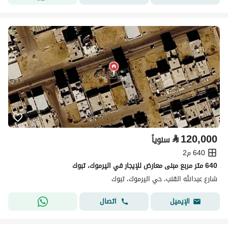
⃁
120,000
سنوياً
640 م2
640 متر مربع مبنى معارض للإيجار في اليرموك، تبوك
شارع عبدالله القنب، حي اليرموك، تبوك
اتصال
الإيميل