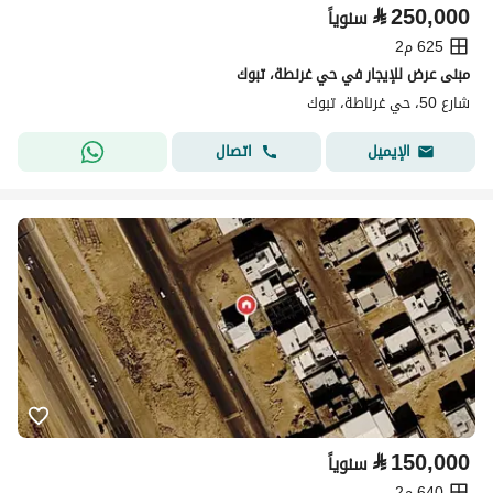
⃁
250,000
سنوياً
625 م2
مبنى عرض للإيجار في حي غرنطة، تبوك
شارع 50، حي غرناطة، تبوك
اتصال
الإيميل
⃁
150,000
سنوياً
640 م2