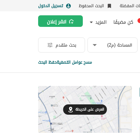
نات المفضلة
البحث المحفوظ
تسجيل الدخول
كن مضيفًا
المزيد
انشر إعلان
المساحة (م2)
بحث متقدم
مسح عوامل التصفية
حفظ البحث
العرض على الخريطة