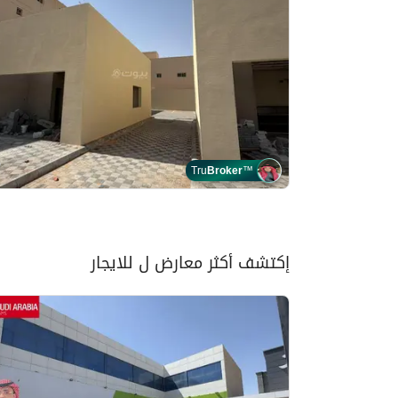
Tru
Broker
™
إكتشف أكثر معارض ل للايجار