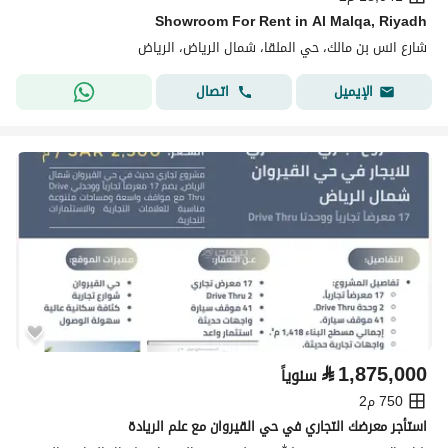
Showroom For Rent in Al Malqa, Riyadh
شارع انس بن مالك، حي الملقا، شمال الرياض، الرياض
اتصال
الإيميل
⃁
1,875,000
سنوياً
750 م2
استأجر معرضك التجاري في حي القيروان مع علم الريادة