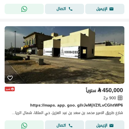
اتصال
الإيميل
⃁
450,000
سنوياً
900 م2
https://maps. app. goo. gl/rJeMjVZfLvCGhtWP6
شارع طريق الامير محمد بن سعد بن عبد العزيز، حي الملقا، شمال الرياض، الرياض
اتصال
الإيميل