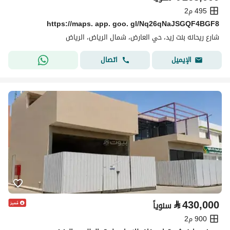
495 م2
https://maps. app. goo. gl/Nq26qNaJSGQF4BGF8
شارع ريحانه بنت زيد، حي العارض، شمال الرياض، الرياض
اتصال
الإيميل
⃁
430,000
سنوياً
900 م2