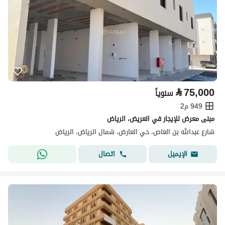
⃁
75,000
سنوياً
949 م2
مبنى معرض للإيجار في العريض، الرياض
شارع عبدالله بن العاص، حي العارض، شمال الرياض، الرياض
اتصال
الإيميل