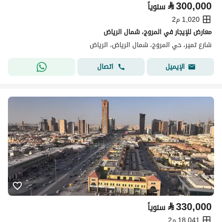
⃁
300,000
سنوياً
1,020 م2
معارض للإيجار في المروج، شمال الرياض
شارع تمير، حي المروج، شمال الرياض، الرياض
اتصال
الإيميل
⃁
330,000
سنوياً
18,041 م2