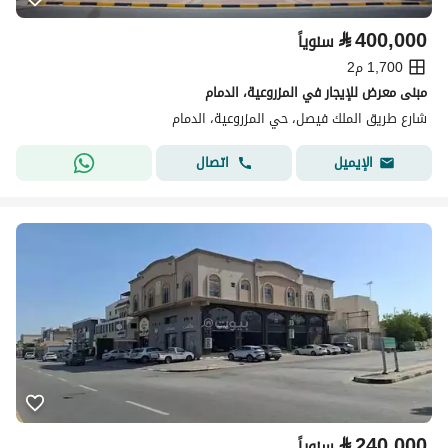
⃁
400,000
سنوياً
1,700 م2
مبنى معرض للإيجار في المزروعية، الدمام
شارع طريق الملك فيصل، حي المزروعية، الدمام
اتصال
الإيميل
⃁
240,000
سنوياً