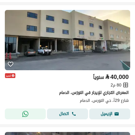
⃁
40,000
سنوياً
80 م2
المعرض التجاري للإيجار في النورَس، الدمام
شارع 29أ، حي النورس، الدمام
اتصال
الإيميل