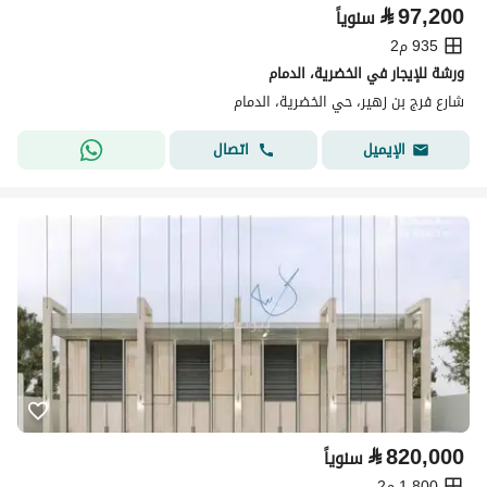
⃁
97,200
سنوياً
935 م2
ورشة للإيجار في الخضرية، الدمام
شارع فرج بن زهير، حي الخضرية، الدمام
اتصال
الإيميل
⃁
820,000
سنوياً
1,800 م2