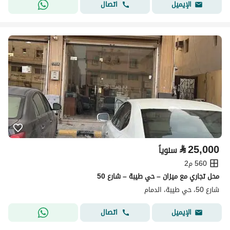
اتصال
الإيميل
⃁
25,000
سنوياً
560 م2
محل تجاري مع ميزان – حي طيبة – شارع 50
شارع 50، حي طيبة، الدمام
اتصال
الإيميل