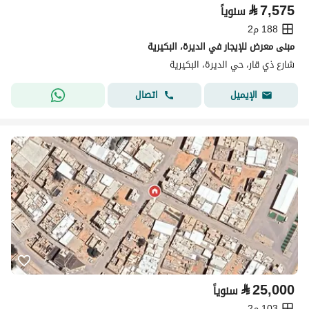
⃁
7,575
سنوياً
188 م2
مبنى معرض للإيجار في الديرة، البكيرية
شارع ذي قار، حي الديرة، البكيرية
اتصال
الإيميل
⃁
25,000
سنوياً
103 م2