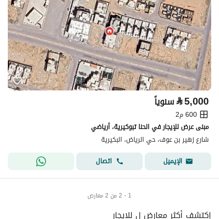
⃁
5,000
سنوياً
600 م2
مبنى عرض للإيجار في الحنا تبوكیرية، أرياضي
شارع زهير بن عوف، حي الرياض، البكيرية
اتصال
الإيميل
1 - 2 من 2 معارض
إكتشف أكثر معارض ل للايجار