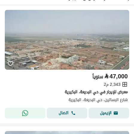
⃁
47,000
سنوياً
2,343 م2
معرض للإيجار في حي البديعة، البكيرية
شارع البساتين، حي البديعة، البكيرية
اتصال
الإيميل