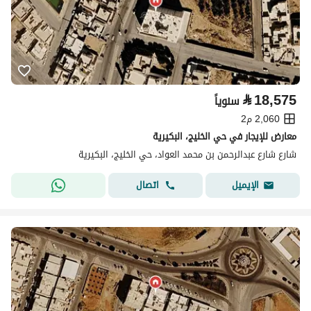
⃁
18,575
سنوياً
2,060 م2
معارض للإيجار في حي الخليج، البكيرية
شارع شارع عبدالرحمن بن محمد العواد، حي الخليج، البكيرية
اتصال
الإيميل