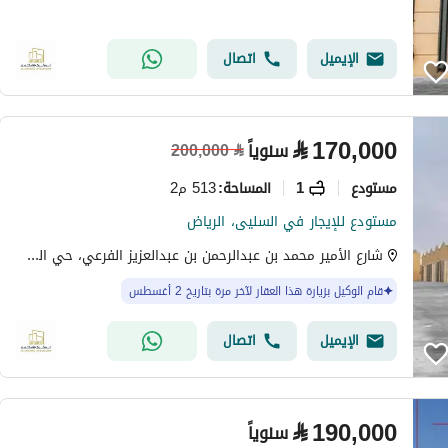
الإيميل
اتصال
⃁
170,000
سنوياً
200,000
⃁
مستودع
1
513 م2
المساحة
:
مستودع للإيجار في السليى، الرياض
شارع الأمير محمد بن عبدالرحمن بن عبدالعزيز الفرعي، حي السلي، شرق الرياض، الرياض
قام الوكيل بزيارة هذا العقار لآخر مرة بتاريخ 2 أغسطس
الإيميل
اتصال
⃁
190,000
سنوياً