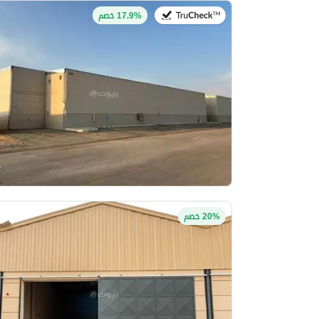
في:19 يوليو 2026
17.9% خصم
20% خصم