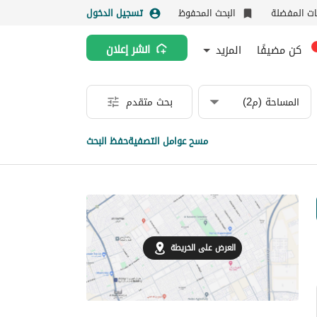
نات المفضلة
البحث المحفوظ
تسجيل الدخول
كن مضيفًا
المزيد
انشر إعلان
المساحة (م2)
بحث متقدم
مسح عوامل التصفية
حفظ البحث
العرض على الخريطة