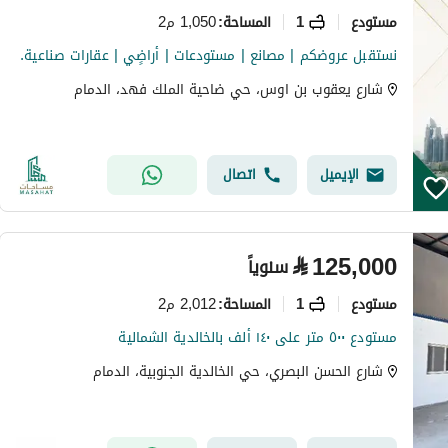
مستودع
1
1,050 م2
المساحة
:
نستقبل عروضكم | مصانع | مستودعات | أراضٍي | عقارات صناعية.
شارع يعقوب بن اوس، حي ضاحية الملك فهد، الدمام
الإيميل
اتصال
⃁
125,000
سنوياً
مستودع
1
2,012 م2
المساحة
:
مستودع ٥٠٠ متر على ١٤٠ ألف بالخالدية الشمالية
شارع الحسن البصري، حي الخالدية الجنوبية، الدمام