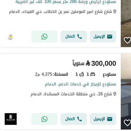
مستودع ترخيص ورشة 286 متر بسعر 100 ألف غير الضريبة
شارع شارع امير المومنين عمر بن الخطاب، حي الفيحاء، الدمام
الإيميل
اتصال
⃁
300,000
سنوياً
مستودع
1
1
4,375 م2
المساحة
:
مستودع للإيجار في خدمات الدعم، الدمام
شارع 16، حي منطقة الخدمات المساندة، الدمام
الإيميل
اتصال