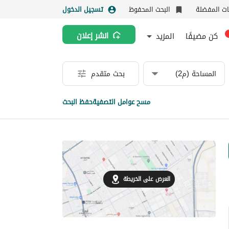
نات المفضلة
البحث المحفوظ
تسجيل الدخول
كن مضيفًا
المزيد
انشر إعلان
المساحة (م2)
بحث متقدم
مسح عوامل التصفية
حفظ البحث
العرض على الخريطة