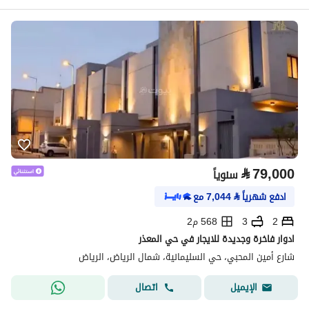
⃁
79,000
سنوياً
ادفع شهرياً
⃁
7,044
مع
2
3
568 م2
ادوار فاخرة وجديدة للايجار في حي المعذر
شارع أمين المحبي، حي السليمانية، شمال الرياض، الرياض
اتصال
الإيميل