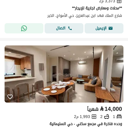
3,373 م2
**محلات ومعارض تجارية للإيجار**
شارع الملك فهد ابن عبدالعزيز، حي الأمواج، الخبر
اتصال
الإيميل
⃁
14,000
شهرياً
1
2
1,993 م2
وحده فاخرة في مجمع سكني - حي السليمانية