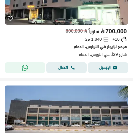
⃁
700,000
800,000
⃁
سنوياً
10+
1,840 م2
مجمع للإيجار في النوارس، الدمام
شارع 29أ، حي النورس، الدمام
اتصال
الإيميل