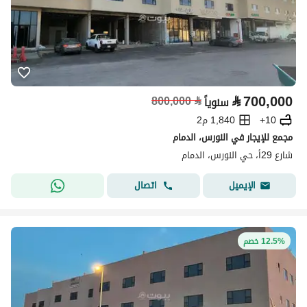
⃁
700,000
800,000
⃁
سنوياً
10+
1,840 م2
مجمع للإيجار في النورس، الدمام
شارع 29أ، حي النورس، الدمام
اتصال
الإيميل
12.5% خصم