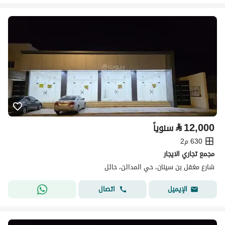
⃁
12,000
سنوياً
630 م2
مجمع تجاري الايجار
شارع مغفل بن سينان، حي المدائن، حائل
اتصال
الإيميل