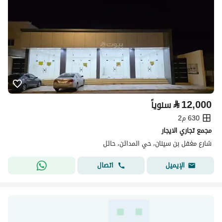
⃁
12,000
سنوياً
630 م2
مجمع تجاري الايجار
شارع مغفل بن سينان، حي المدائن، حائل
اتصال
الإيميل