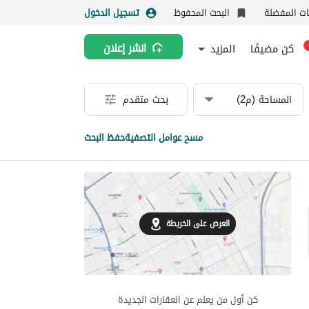
نات المفضلة
البحث المحفوظ
تسجيل الدخول
كن مضيفًا
المزيد
انشر إعلان
المساحة (م2)
بحث متقدم
مسح عوامل التصفية
حفظ البحث
العرض على الخريطة
كن أول من يعلم عن العقارات الجديدة