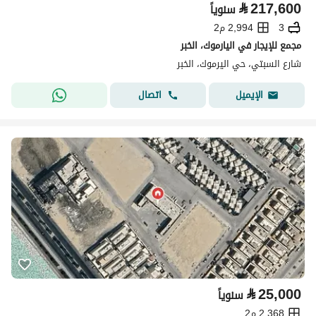
⃁
217,600
سنوياً
3
2,994 م2
مجمع للإيجار في اليارموك، الخبر
شارع السبتي، حي اليرموك، الخبر
اتصال
الإيميل
⃁
25,000
سنوياً
2,368 م2