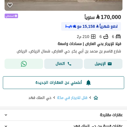
⃁
170,000
سنوياً
ادفع شهرياً
⃁
15,158
مع
6
6
210 م2
فيلا للإيجار بحي العارض | مساحات واسعة
شارع قاسم بن محمد بن أبي بكر، حي العارض، شمال الرياض، الرياض
اتصال
الإيميل
أعلمني عن العقارات الجديدة
فلل للايجار في مكة
حي الملك فهد
عقارات مقترحة
عقارات قريبة من حي الملك فهد
اراضي سكنية للايجار في حي الملك فهد