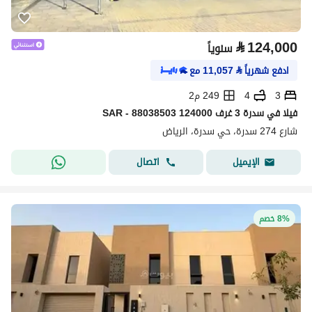
⃁
124,000
سنوياً
ادفع شهرياً
⃁
11,057
مع
3
4
249 م2
فیلا في سدرة 3 غرف 124000 SAR - 88038503
شارع 274 سدرة، حي سدرة، الرياض
اتصال
الإيميل
8% خصم