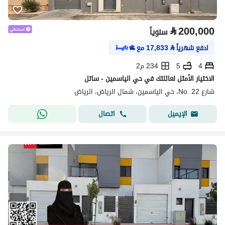
⃁
200,000
سنوياً
ادفع شهرياً
⃁
17,833
مع
4
5
234 م2
الاختيار الأمثل لعائلتك في حي الياسمين - ساتل
شارع No. 22، حي الياسمين، شمال الرياض، الرياض
اتصال
الإيميل