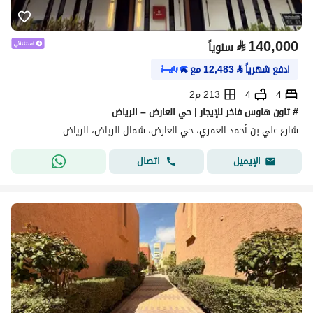
⃁
140,000
سنوياً
ادفع شهرياً
⃁
12,483
مع
4
4
213 م2
# تاون هاوس فاخر للإيجار | حي العارض – الرياض
شارع علي بن أحمد العمري، حي العارض، شمال الرياض، الرياض
اتصال
الإيميل