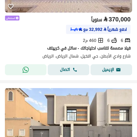
⃁
370,000
سنوياً
ادفع شهرياً
⃁
32,992
مع
6
6
460 م2
فيلا مصممة لتناسب احتياجاتك - ساتل في كرييتف
شارع وادي الأبطن، حي النخيل، شمال الرياض، الرياض
اتصال
الإيميل