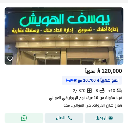
⃁
120,000
سنوياً
ادفع شهرياً
⃁
10,700
مع
10+
8
870 م2
فيلا مكونة من 10 غرف نوم للإيجار في العوالي
شارع شارع الغزوات، حي العوالي، مكة
اتصال
الإيميل