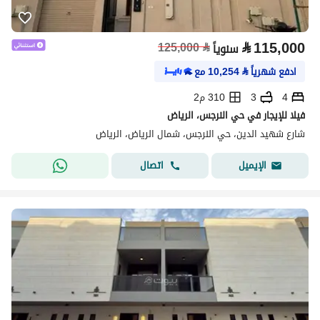
⃁
115,000
125,000
⃁
سنوياً
ادفع شهرياً
⃁
10,254
مع
4
3
310 م2
فيلا للإيجار في حي النرجس، الرياض
شارع شهيد الدين، حي النرجس، شمال الرياض، الرياض
اتصال
الإيميل