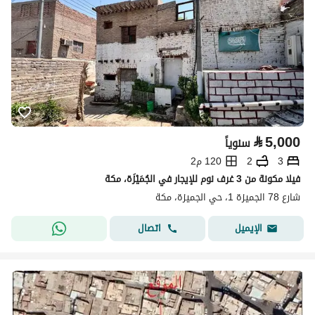
⃁
5,000
سنوياً
3
2
120 م2
فيلا مكونة من 3 غرف نوم للإيجار في الجُمَيْزَة، مكة
شارع 78 الجميزة 1، حي الجميزة، مكة
اتصال
الإيميل