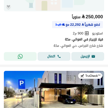
⃁
250,000
سنوياً
ادفع شهرياً
⃁
22,292
مع
استوديو
900 م2
فيلا للإيجار في العوالي، مكة
شارع شارع النبراس، حي العوالي، مكة
اتصال
الإيميل
في:29 يوليو 2026