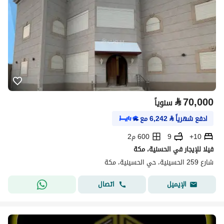
⃁
70,000
سنوياً
ادفع شهرياً
⃁
6,242
مع
10+
9
600 م2
فيلا للإيجار في الحسنية، مكة
شارع 259 الحسينية، حي الحسينية، مكة
اتصال
الإيميل