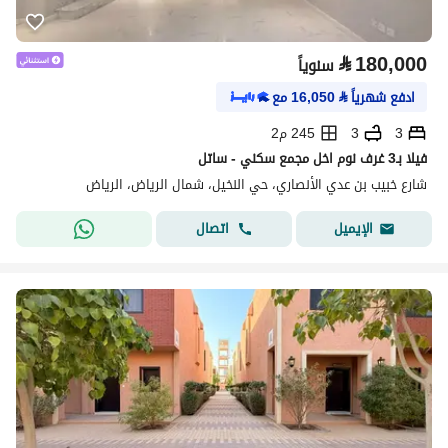
⃁
180,000
سنوياً
ادفع شهرياً
⃁
16,050
مع
3
3
245 م2
فيلا بـ3 غرف نوم اخل مجمع سكني - ساتل
شارع خبيب بن عدي الأنصاري، حي النخيل، شمال الرياض، الرياض
اتصال
الإيميل