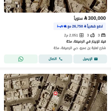
⃁
300,000
سنوياً
ادفع شهرياً
⃁
26,750
مع
3
3
2,051 م2
فيلا للإيجار في الرصيفة، مكة
شارع ثعلبة بن عمرو، حي الرصيفة، مكة
اتصال
الإيميل