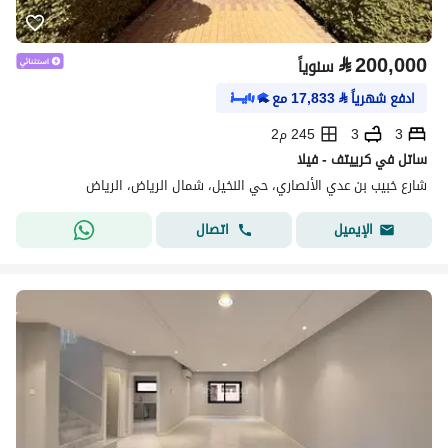
⃁
200,000
سنوياً
ادفع شهرياً
⃁
17,833
مع
3
3
245 م2
ساتل في كرييتف - فيلا
شارع خبيب بن عدي الأنصاري، حي النخيل، شمال الرياض، الرياض
اتصال
الإيميل