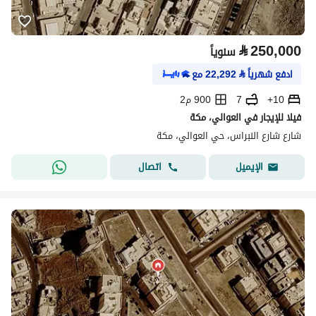
⃁
250,000
سنوياً
ادفع شهرياً
⃁
22,292
مع
10+
7
900 م2
فيلا للإيجار في العوالي، مكة
شارع شارع النبراس، حي العوالي، مكة
اتصال
الإيميل