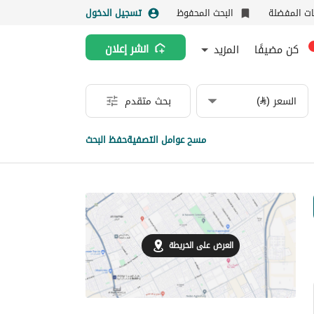
نات المفضلة
البحث المحفوظ
تسجيل الدخول
كن مضيفًا
المزيد
انشر إعلان
السعر (⃁)
بحث متقدم
مسح عوامل التصفية
حفظ البحث
العرض على الخريطة