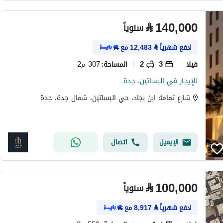
⃁
140,000
سنوياً
ادفع شهرياً
⃁
12,483
مع
فیلا
3
2
307 م2
المساحة
:
للإيجار في البساتين، جدة
شارع ثمامة ابن بجاد، حي البساتين، شمال جدة، جدة
الإيميل
اتصال
⃁
100,000
سنوياً
ادفع شهرياً
⃁
8,917
مع