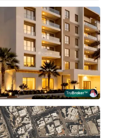
Tru
Broker
™