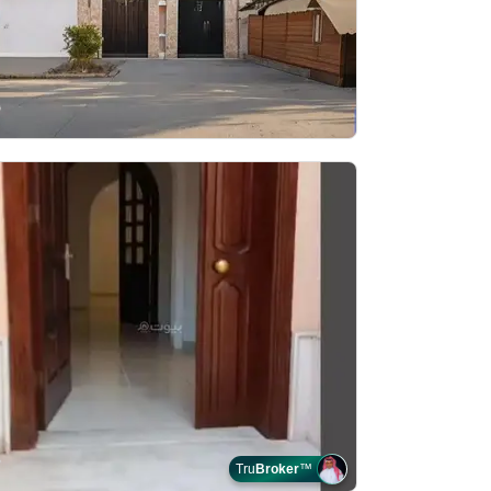
Tru
Broker
™