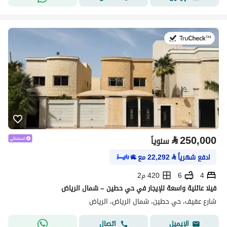
في:27 يوليو 2026
⃁
250,000
سنوياً
ادفع شهرياً
⃁
22,292
مع
4
6
420 م2
فيلا عائلية واسعة للإيجار في حي حطين – شمال الرياض
شارع عفيف، حي حطين، شمال الرياض، الرياض
اتصال
الإيميل