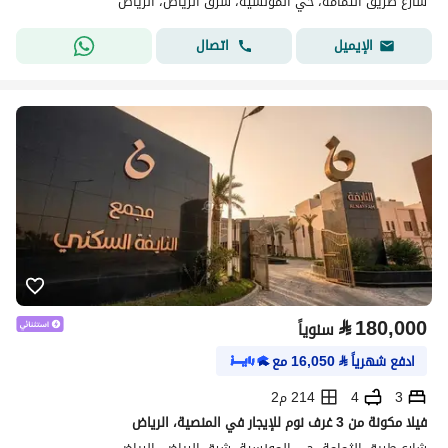
شارع طريق الثمامة، حي المونسية، شرق الرياض، الرياض
اتصال
الإيميل
⃁
180,000
سنوياً
ادفع شهرياً
⃁
16,050
مع
3
4
214 م2
فيلا مكونة من 3 غرف نوم للإيجار في المنصية، الرياض