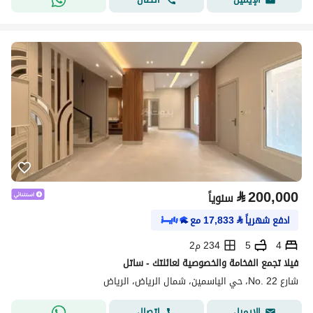
⃁
200,000
سنوياً
ادفع شهرياً
⃁
17,833
مع
4
5
234 م2
فيلا تجمع الفخامة والخصوصية لعائلتك - ساتل
شارع No. 22، حي الياسمين، شمال الرياض، الرياض
اتصال
الإيميل