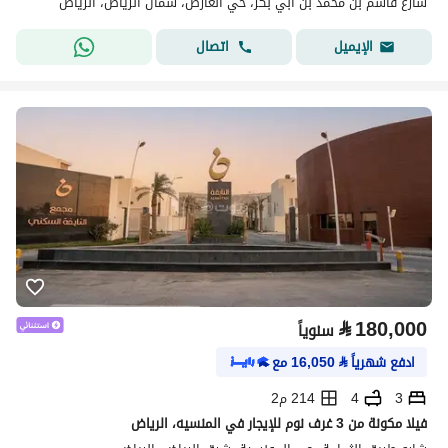
شارع قاسم بن محمد بن أبي بكر، حي العارض، شمال الرياض، الرياض
اتصال
الإيميل
⃁
180,000
سنوياً
ادفع شهرياً
⃁
16,050
مع
3
4
214 م2
فيلا مكونة من 3 غرف نوم للإيجار في المنسيه، الرياض