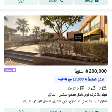
اتصال
الإيميل
⃁
200,000
سنوياً
ادفع شهرياً
⃁
17,833
مع
3
3
245 م2
فيلا بـ3 غرف نوم داخل مجمع سكني - ساتل
شارع خبيب بن عدي الأنصاري، حي النخيل، شمال الرياض، الرياض