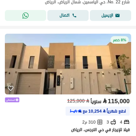
شارع No. 22، حي الياسمين، شمال الرياض، الرياض
اتصال
الإيميل
8% خصم
⃁
115,000
125,000
⃁
سنوياً
ادفع شهرياً
⃁
10,254
مع
4
3
310 م2
فيلا للإيجار في حي النرجس، الرياض