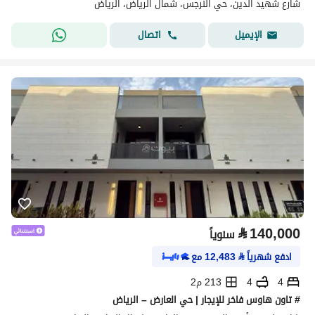
شارع شهيد الدين، حي النرجس، شمال الرياض، الرياض
اتصال
الإيميل
⃁
140,000
سنوياً
ادفع شهرياً
⃁
12,483
مع
4
4
213 م2
# تاون هاوس فاخر للإيجار | حي العارض – الرياض