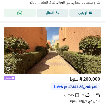
شارع محمد بن المعلي، حي الرمال، شرق الرياض، الرياض
اتصال
الإيميل
⃁
200,000
سنوياً
ادفع شهرياً
⃁
17,833
مع
3
3
245 م2
ساتل في كرييتف - فيلا