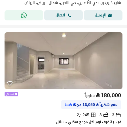
شارع خبيب بن عدي الأنصاري، حي النخيل، شمال الرياض، الرياض
اتصال
الإيميل
⃁
180,000
سنوياً
ادفع شهرياً
⃁
16,050
مع
3
3
245 م2
فيلا بـ3 غرف نوم اخل مجمع سكني - ساتل