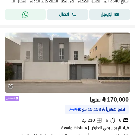
شارع 3540 أبي الحسن الصقلي، حي مطار الملك خالد الدولي، شمال الرياض، الرياض
اتصال
الإيميل
⃁
170,000
سنوياً
ادفع شهرياً
⃁
15,158
مع
6
6
210 م2
فيلا للإيجار بحي العارض | مساحات واسعة