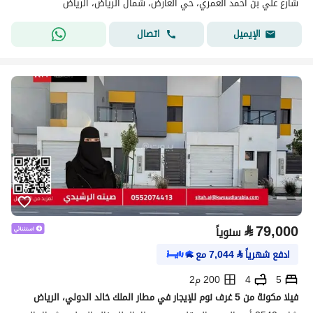
شارع علي بن أحمد العمري، حي العارض، شمال الرياض، الرياض
اتصال
الإيميل
⃁
79,000
سنوياً
ادفع شهرياً
⃁
7,044
مع
5
4
200 م2
فيلا مكونة من 5 غرف نوم للإيجار في مطار الملك خالد الدولي، الرياض