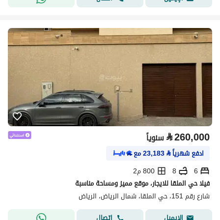
⃁
260,000
سنوياً
ادفع شهرياً
⃁
23,183
مع
6
8
800 م2
فيلا حي الملقا للايجار، موقع مميز ومساحة مناسبة
شارع رقم 151، حي الملقا، شمال الرياض، الرياض
اتصال
الإيميل