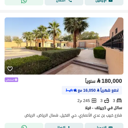
اتصال
الإيميل
⃁
180,000
سنوياً
ادفع شهرياً
⃁
16,050
مع
3
3
245 م2
ساتل في كرييتف - فيلا
شارع خبيب بن عدي الأنصاري، حي النخيل، شمال الرياض، الرياض
اتصال
الإيميل