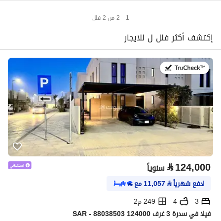
1 - 2 من 2 فلل
إكتشف أكثر فلل ل للايجار
في:29 يوليو 2026
⃁
124,000
سنوياً
ادفع شهرياً
⃁
11,057
مع
3
4
249 م2
فیلا في سدرة 3 غرف 124000 SAR - 88038503