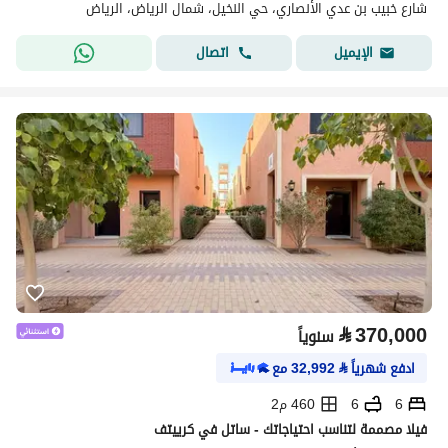
شارع خبيب بن عدي الأنصاري، حي النخيل، شمال الرياض، الرياض
اتصال
الإيميل
⃁
370,000
سنوياً
ادفع شهرياً
⃁
32,992
مع
6
6
460 م2
فيلا مصممة لتناسب احتياجاتك - ساتل في كرييتف