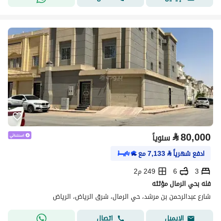
⃁
80,000
سنوياً
ادفع شهرياً
⃁
7,133
مع
3
6
249 م2
فله بحي الرمال مؤثثه
شارع عبدالرحمن بن مرشد، حي الرمال، شرق الرياض، الرياض
اتصال
الإيميل