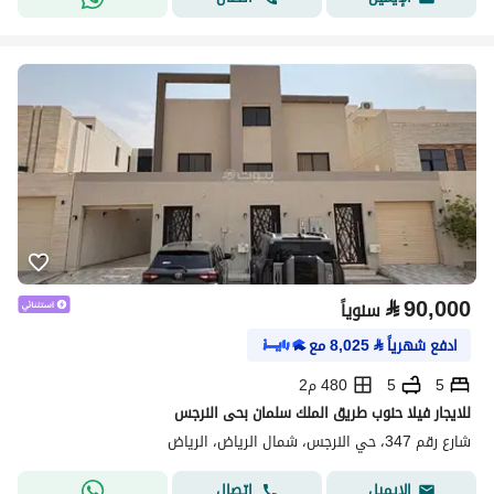
⃁
90,000
سنوياً
ادفع شهرياً
⃁
8,025
مع
5
5
480 م2
للايجار فيلا حنوب طريق الملك سلمان بحى النرجس
شارع رقم 347، حي النرجس، شمال الرياض، الرياض
اتصال
الإيميل