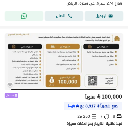
شارع 274 سدرة، حي سدرة، الرياض
اتصال
الإيميل
⃁
100,000
سنوياً
ادفع شهرياً
⃁
8,917
مع
8
7
250 م2
فيلا عائلية اللايجار بمواصفات مميزة