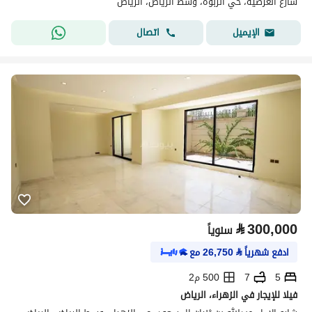
شارع العرضية، حي الربوة، وسط الرياض، الرياض
اتصال
الإيميل
⃁
300,000
سنوياً
ادفع شهرياً
⃁
26,750
مع
5
7
500 م2
فيلا للإيجار في الزهراء، الرياض