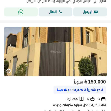
شارع أبي العباس الجندي، حي الربوة، وسط الرياض، الرياض
اتصال
الإيميل
⃁
150,000
سنوياً
ادفع شهرياً
⃁
13,375
مع
3
6
255 م2
فله سكنية مدخل سيارة مكيفات جديده