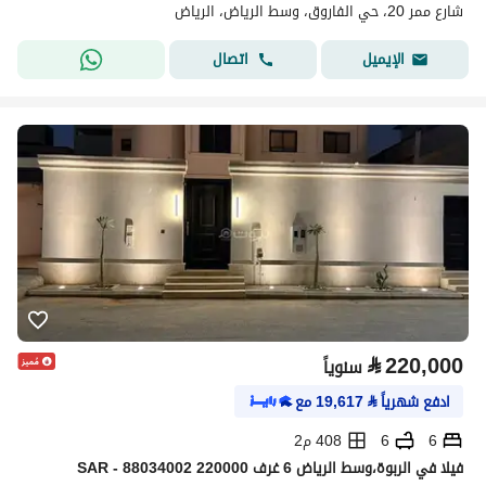
شارع ممر 20، حي الفاروق، وسط الرياض، الرياض
اتصال
الإيميل
⃁
220,000
سنوياً
ادفع شهرياً
⃁
19,617
مع
6
6
408 م2
فیلا في الربوة،وسط الرياض 6 غرف 220000 SAR - 88034002