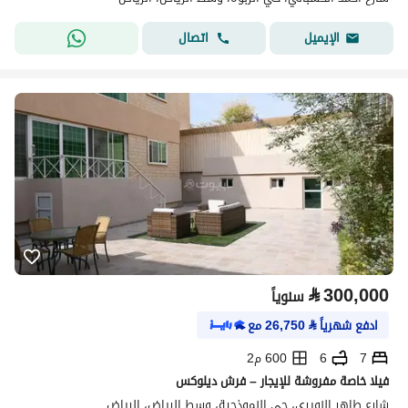
اتصال
الإيميل
⃁
300,000
سنوياً
ادفع شهرياً
⃁
26,750
مع
7
6
600 م2
فيلا خاصة مفروشة للإيجار – فرش ديلوكس
شارع طاهر النويري، حي النموذجية، وسط الرياض، الرياض