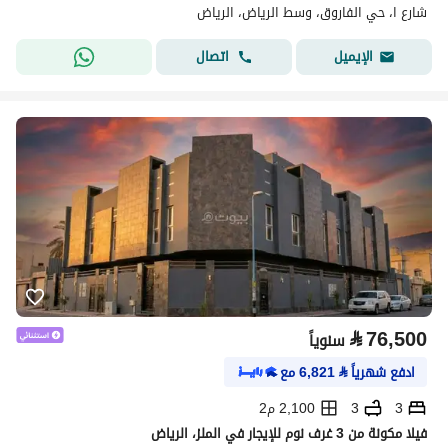
شارع ا، حي الفاروق، وسط الرياض، الرياض
اتصال
الإيميل
⃁
76,500
سنوياً
ادفع شهرياً
⃁
6,821
مع
3
3
2,100 م2
فيلا مكونة من 3 غرف نوم للإيجار في الملز، الرياض