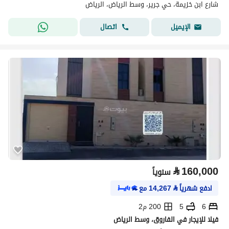
شارع ابن خزيمة، حي جرير، وسط الرياض، الرياض
اتصال
الإيميل
⃁
160,000
سنوياً
ادفع شهرياً
⃁
14,267
مع
6
5
200 م2
فيلا للإيجار في الفاروق، وسط الرياض