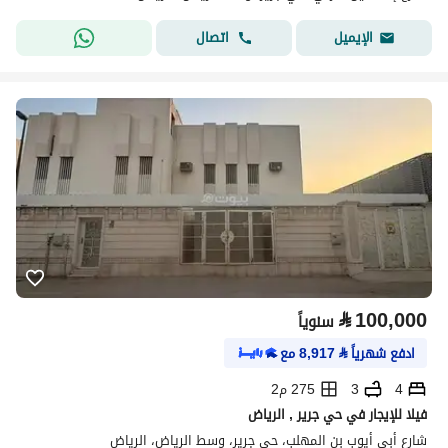
اتصال
الإيميل
⃁
100,000
سنوياً
ادفع شهرياً
⃁
8,917
مع
4
3
275 م2
فيلا للإيجار في حي جرير , الرياض
شارع أبي أيوب بن المهلب، حي جرير، وسط الرياض، الرياض