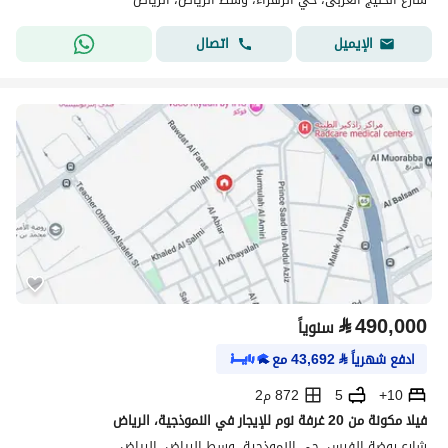
اتصال
الإيميل
⃁
490,000
سنوياً
ادفع شهرياً
⃁
43,692
مع
10+
5
872 م2
فيلا مكونة من 20 غرفة نوم للإيجار في النموذجية، الرياض
شارع روضة الفرس، حي النموذجية، وسط الرياض، الرياض