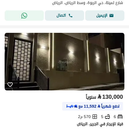
شارع ثمينة، حي الربوة، وسط الرياض، الرياض
اتصال
الإيميل
⃁
130,000
سنوياً
ادفع شهرياً
⃁
11,592
مع
6
5
570 م2
فيلا للإيجار في الجرير، الرياض