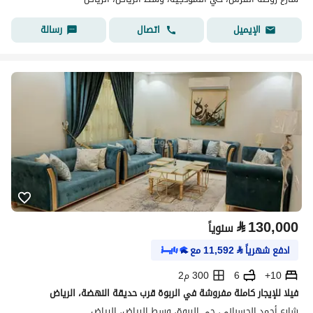
اتصال
رسالة
الإيميل
⃁
130,000
سنوياً
ادفع شهرياً
⃁
11,592
مع
10+
6
300 م2
فيلا للإيجار كاملة مفروشة في الربوة قرب حديقة النهضة، الرياض
شارع أحمد الحسباني، حي الربوة، وسط الرياض، الرياض