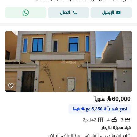
اتصال
الإيميل
⃁
60,000
سنوياً
ادفع شهرياً
⃁
5,350
مع
3
4
142 م2
فيلا مميزة للايجار
شارع ابن رشد، حي الفاروق، وسط الرياض، الرياض