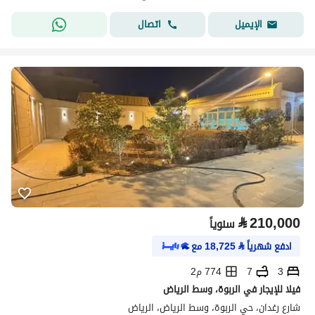
اتصال
الإيميل
⃁
210,000
سنوياً
ادفع شهرياً
⃁
18,725
مع
3
7
774 م2
فيلا للإيجار في الربوة، وسط الرياض
شارع رغدان، حي الربوة، وسط الرياض، الرياض