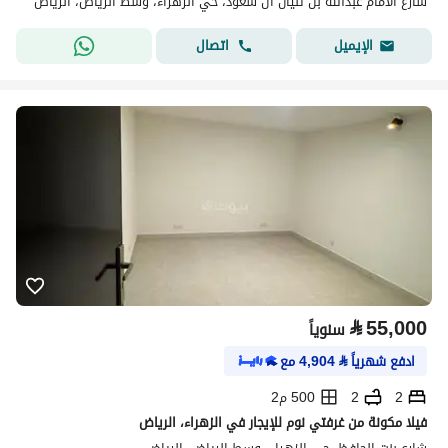
شارع الامام عبدالله بن ثنيان ال سعود، حي الزهراء، وسط الرياض، الرياض
اتصال
الإيميل
⃁
55,000
سنوياً
ادفع شهرياً
⃁
4,904
مع
2
2
500 م2
فيلا مكونة من غرفتي نوم للإيجار في الزهراء، الرياض