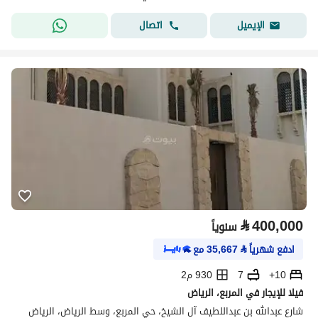
اتصال
الإيميل
⃁
400,000
سنوياً
ادفع شهرياً
⃁
35,667
مع
10+
7
930 م2
فيلا للإيجار في المربع، الرياض
شارع عبدالله بن عبداللطيف آل الشيخ، حي المربع، وسط الرياض، الرياض