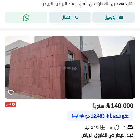
شارع سعد بن النعمان، حي الملز، وسط الرياض، الرياض
اتصال
الإيميل
⃁
140,000
سنوياً
ادفع شهرياً
⃁
12,483
مع
4
5
240 م2
فيلا الايجار حي الفاروق الرياض