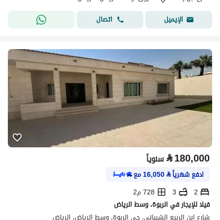
اتصال
الإيميل
⃁
180,000
سنوياً
ادفع شهرياً
⃁
16,050
مع
2
3
728 م2
فيلا للإيجار في الربوة، وسط الرياض
شارع ابن الربيع الشيباني، حي الربوة، وسط الرياض، الرياض