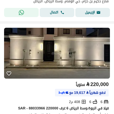
شارع حكيم بن حزام، حي الوشام، وسط الرياض، الرياض
اتصال
الإيميل
⃁
220,000
سنوياً
ادفع شهرياً
⃁
19,617
مع
6
6
408 م2
فیلا في الربوة،وسط الرياض 6 غرف 220000 SAR - 88033966