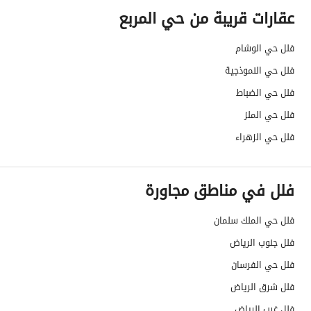
عقارات قريبة من حي المربع
عمر العقار
عشر سنوات
فلل حي الوشام
عرض الشارع
30
فلل حي النموذجية
رقم المخطط
1392
فلل حي الضباط
فلل حي الملز
رقم صك الملكية
718711000285
فلل حي الزهراء
واجهة العقار
جنوبية شرقية
فلل في مناطق مجاورة
حدود واطوال العقار
-
الضمانات والمدة
-
فلل حي الملك سلمان
فلل جنوب الرياض
قنوات الاعلان
منصة مرخصة
فلل حي الفرسان
هل يوجد اي التزام على
لا
فلل شرق الرياض
العقار ؟
فلل غرب الرياض