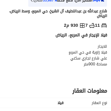
استأجر الآن، ادفع لاحقاً
⃁
35,667
/شهرياً
شارع عبدالله بن عبداللطيف آل الشيخ، حي المربع، وسط الرياض،
الرياض
⃁
400,000
سنوياً
11
7
930 م2
فيلا للإيجار في المربع، الرياض
يص الإعلان
الاماكن القريبة
للايجار
فيلا زاوية في حي المربع
علي شارع تجاري سكني
مساحة 900متر
تقبل سكن شركات
عبارة عن
6شقق
ثلاث مداخل للفيلا
معلومات العقار
تقريبا 22غرفة
الايجار
نوع العقار
فیلا
عقد واحد 400الف