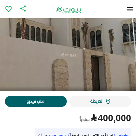
الخريطة
اطلب فيديو
⃁
400,000
سنوياً