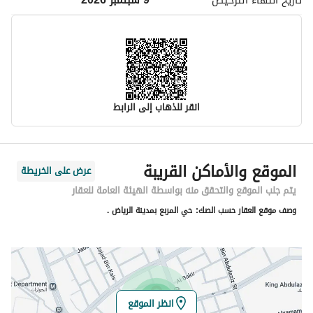
تاريخ انتهاء
الترخيص
9 سبتمبر 2026
انقر للذهاب إلى الرابط
معلومات مسؤول الإعلان
الموقع والأماكن القريبة
عرض على الخريطة
اسم المسؤول
صالح محمد عبدالرحمن النصيان
يتم جلب الموقع والتحقق منه بواسطة الهيئة العامة للعقار
وصف موقع العقار حسب الصك:
حي المربع بمدينة الرياض .
رقم المسؤول
0560260052
الموقع
المنطقة
منطقة الرياض
انظر الموقع