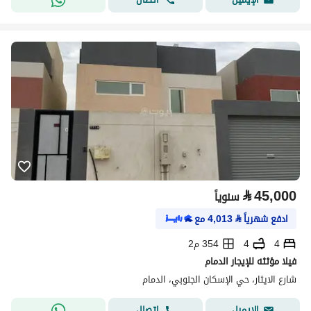
⃁
45,000
سنوياً
ادفع شهرياً
⃁
4,013
مع
4
4
354 م2
فيلا مؤثثه للإيجار الدمام
شارع الايثار، حي الإسكان الجنوبي، الدمام
اتصال
الإيميل