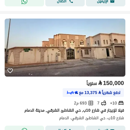
اتصال
الإيميل
⃁
150,000
سنوياً
ادفع شهرياً
⃁
13,375
مع
10+
7
693 م2
فيلا للإيجار في شارع 10ب, حي الشاطئ الشرقي, مدينة الدمام
شارع 10ب، حي الشاطئ الشرقي، الدمام