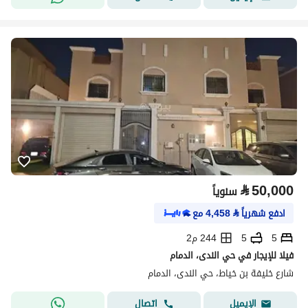
⃁
50,000
سنوياً
ادفع شهرياً
⃁
4,458
مع
5
5
244 م2
فيلا للإيجار في حي الندى، الدمام
شارع خليفة بن خياط، حي الندى، الدمام
اتصال
الإيميل