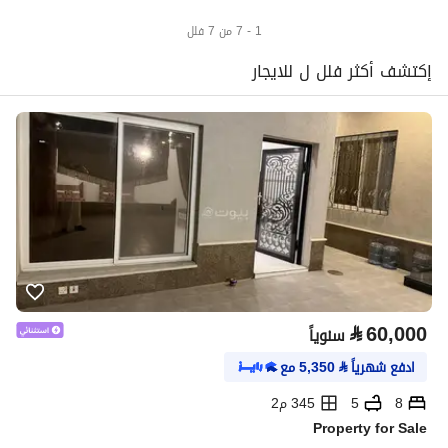
1 - 7 من 7 فلل
إكتشف أكثر فلل ل للايجار
⃁
60,000
سنوياً
ادفع شهرياً
⃁
5,350
مع
8
5
345 م2
Property for Sale