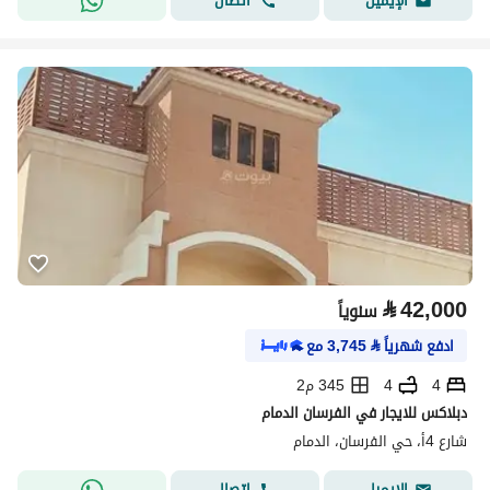
اتصال
الإيميل
⃁
42,000
سنوياً
ادفع شهرياً
⃁
3,745
مع
4
4
345 م2
دبلاكس للايجار في الفرسان الدمام
شارع 4أ، حي الفرسان، الدمام
اتصال
الإيميل