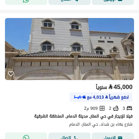
⃁
45,000
سنوياً
ادفع شهرياً
⃁
4,013
مع
3
2
909 م2
فيلا للإيجار في حي المنار, مدينة الدمام, المنطقة الشرقية
شارع بهاء بن شداد، حي المنار، الدمام
اتصال
الإيميل