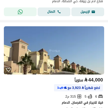
شارع آدم بن ربيعه، حي الصدفة، الدمام
اتصال
الإيميل
⃁
44,000
سنوياً
ادفع شهرياً
⃁
3,923
مع
6
5
315 م2
فيلا للايجار في الفرسان, الدمام