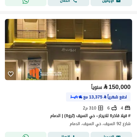
اتصال
الإيميل
⃁
150,000
سنوياً
ادفع شهرياً
⃁
13,375
مع
4
6
310 م2
# فيلا فاخرة للايجار– حي السيف (ثروة) | الدمام
شارع 92 السيف، حي السيف، الدمام