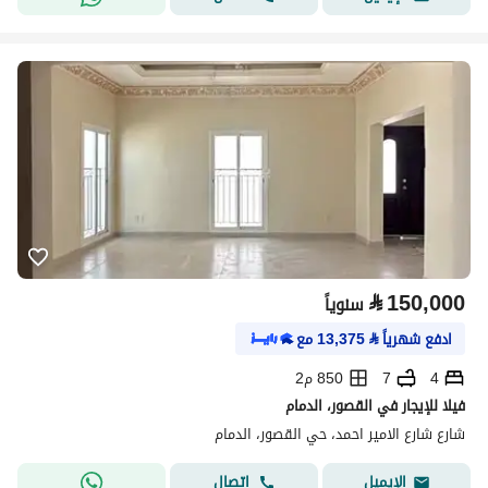
⃁
150,000
سنوياً
ادفع شهرياً
⃁
13,375
مع
4
7
850 م2
فيلا للإيجار في القصور، الدمام
شارع شارع الامير احمد، حي القصور، الدمام
اتصال
الإيميل