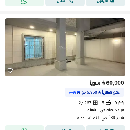
اتصال
الإيميل
⃁
60,000
سنوياً
ادفع شهرياً
⃁
5,350
مع
9
5
267 م2
فيلا متصله حي الشعله
شارع 89أ، حي الشعلة، الدمام