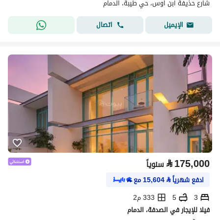
شارع حذيفة ابن اوس، حي طيبة، الدمام
اتصال
الإيميل
⃁
175,000
سنوياً
ادفع شهرياً
⃁
15,604
مع
3
5
333 م2
فيلا للإيجار في الصدفة، الدمام