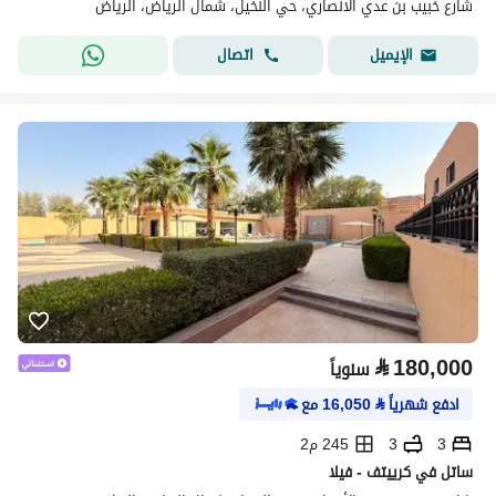
شارع خبيب بن عدي الأنصاري، حي النخيل، شمال الرياض، الرياض
اتصال
الإيميل
⃁
180,000
سنوياً
ادفع شهرياً
⃁
16,050
مع
3
3
245 م2
ساتل في كرييتف - فيلا