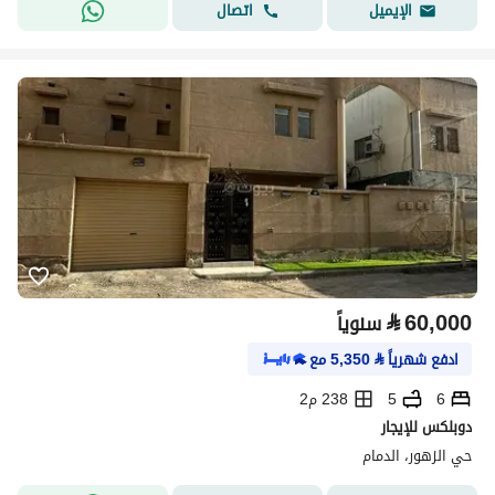
اتصال
الإيميل
⃁
60,000
سنوياً
ادفع شهرياً
⃁
5,350
مع
6
5
238 م2
دوبلكس للإيجار
حي الزهور، الدمام