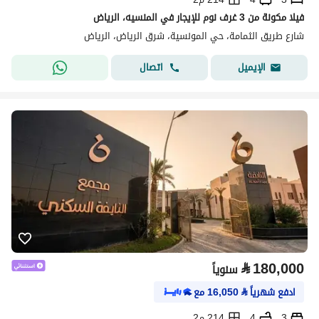
فيلا مكونة من 3 غرف نوم للإيجار في المنسيه، الرياض
شارع طريق الثمامة، حي المونسية، شرق الرياض، الرياض
اتصال
الإيميل
⃁
180,000
سنوياً
ادفع شهرياً
⃁
16,050
مع
3
4
214 م2