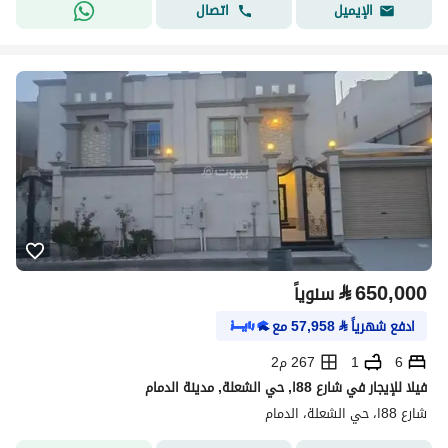
اتصال
الإيميل
⃁
650,000
سنوياً
ادفع شهرياً
⃁
57,958
مع
6
1
267 م2
فيلا للإيجار في شارع 88ا, حي الشعلة, مدينة الدمام
شارع 88ا، حي الشعلة، الدمام