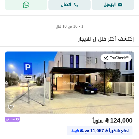
اتصال
الإيميل
1 - 10 من 10 فلل
إكتشف أكثر فلل ل للايجار
في:29 يوليو 2026
⃁
124,000
سنوياً
ادفع شهرياً
⃁
11,057
مع