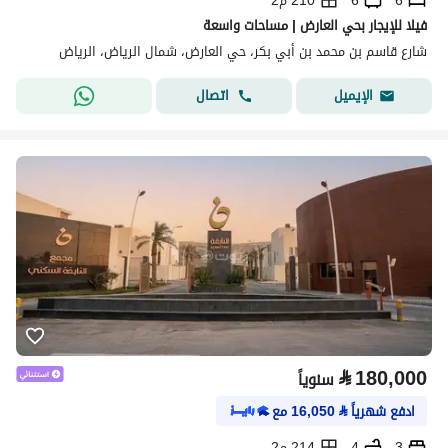
6
6
210 م2
فيلا للإيجار بحي العارض | مساحات واسعة
شارع قاسم بن محمد بن أبي بكر، حي العارض، شمال الرياض، الرياض
اتصال
الإيميل
⃁
180,000
سنوياً
ادفع شهرياً
⃁
16,050
مع
3
4
214 م2