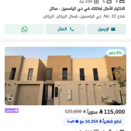
4
5
234 م2
الاختيار الأمثل لعائلتك في حي الياسمين - ساتل
شارع No. 22، حي الياسمين، شمال الرياض، الرياض
اتصال
الإيميل
8% خصم
⃁
115,000
125,000
⃁
سنوياً
ادفع شهرياً
⃁
10,254
مع