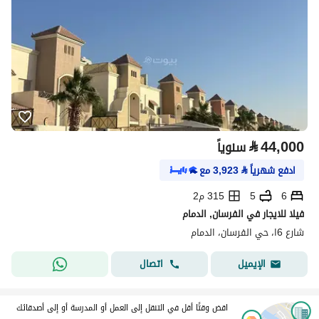
⃁
44,000
سنوياً
ادفع شهرياً
⃁
3,923
مع
6
5
315 م2
فيلا للايجار في الفرسان, الدمام
شارع 6ا، حي الفرسان، الدمام
اتصال
الإيميل
اقض وقتًا أقل في التنقل إلى العمل أو المدرسة أو إلى أصدقائك