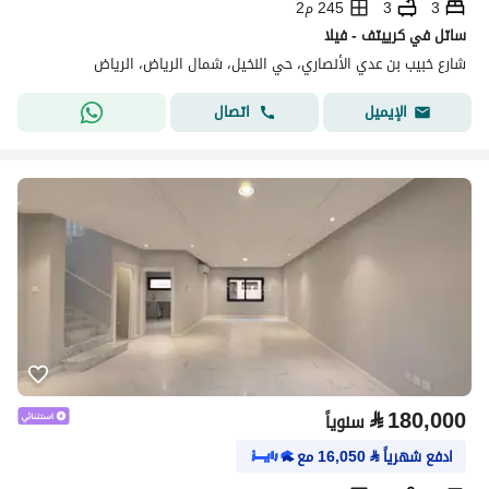
3
3
245 م2
ساتل في كرييتف - فيلا
شارع خبيب بن عدي الأنصاري، حي النخيل، شمال الرياض، الرياض
اتصال
الإيميل
⃁
180,000
سنوياً
ادفع شهرياً
⃁
16,050
مع