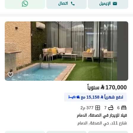
اتصال
الإيميل
⃁
170,000
سنوياً
ادفع شهرياً
⃁
15,158
مع
6
7
377 م2
فيلا للإيجار في الصدفة، الدمام
شارع 11د، حي الصدفة، الدمام