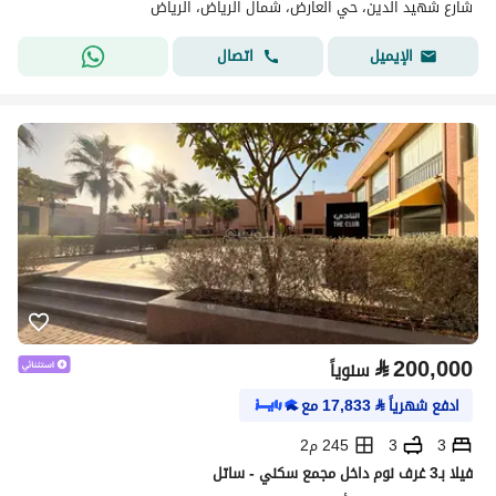
شارع شهيد الدين، حي العارض، شمال الرياض، الرياض
اتصال
الإيميل
⃁
200,000
سنوياً
ادفع شهرياً
⃁
17,833
مع
3
3
245 م2
فيلا بـ3 غرف نوم داخل مجمع سكني - ساتل