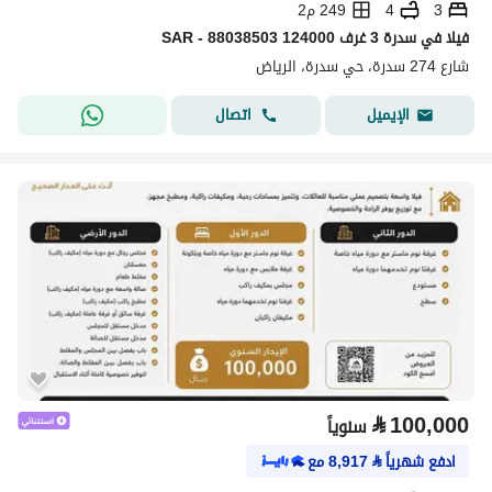
3
4
249 م2
فیلا في سدرة 3 غرف 124000 SAR - 88038503
شارع 274 سدرة، حي سدرة، الرياض
اتصال
الإيميل
⃁
100,000
سنوياً
ادفع شهرياً
⃁
8,917
مع