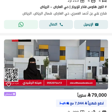
4
4
213 م2
# تاون هاوس فاخر للإيجار | حي العارض – الرياض
شارع علي بن أحمد العمري، حي العارض، شمال الرياض، الرياض
اتصال
الإيميل
⃁
79,000
سنوياً
ادفع شهرياً
⃁
7,044
مع