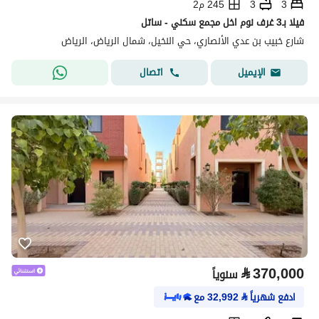
3
3
245 م2
فيلا بـ3 غرف نوم اخل مجمع سكني - ساتل
شارع خبيب بن عدي الأنصاري، حي النخيل، شمال الرياض، الرياض
اتصال
الإيميل
⃁
370,000
سنوياً
ادفع شهرياً
⃁
32,992
مع