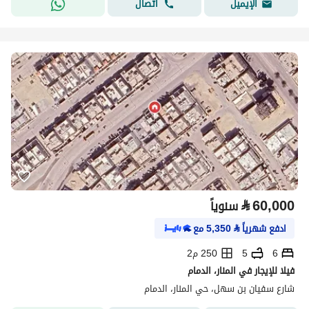
اتصال
الإيميل
⃁
60,000
سنوياً
ادفع شهرياً
⃁
5,350
مع
6
5
250 م2
فيلا للإيجار في المنار، الدمام
شارع سفيان بن سهل، حي المنار، الدمام