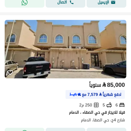
اتصال
الإيميل
⃁
85,000
سنوياً
ادفع شهرياً
⃁
7,579
مع
6
5
250 م2
فيلا للايجار في حي الصفاء ، الدمام
شارع 4ج، حي الصفا، الدمام