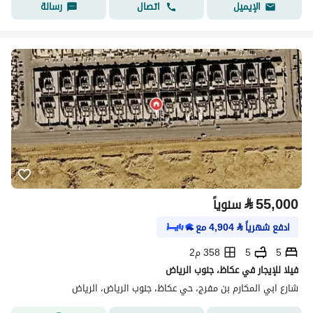
اتصال
رسالة
الإيميل
⃁
55,000
سنوياً
ادفع شهرياً
⃁
4,904
مع
5
5
358 م2
فيلا للإيجار في عكاظ، جنوب الرياض
شارع ابي المكارم بن مفرج، حي عكاظ، جنوب الرياض، الرياض