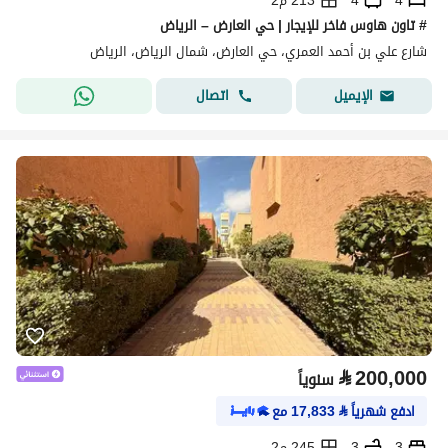
4
4
213 م2
# تاون هاوس فاخر للإيجار | حي العارض – الرياض
شارع علي بن أحمد العمري، حي العارض، شمال الرياض، الرياض
اتصال
الإيميل
⃁
200,000
سنوياً
ادفع شهرياً
⃁
17,833
مع
3
3
245 م2