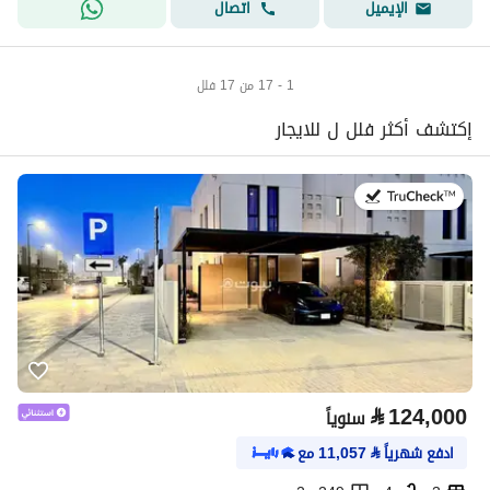
اتصال
الإيميل
1 - 17 من 17 فلل
إكتشف أكثر فلل ل للايجار
في:29 يوليو 2026
⃁
124,000
سنوياً
ادفع شهرياً
⃁
11,057
مع