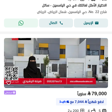
الاختيار الأمثل لعائلتك في حي الياسمين - ساتل
شارع No. 22، حي الياسمين، شمال الرياض، الرياض
اتصال
الإيميل
⃁
79,000
سنوياً
ادفع شهرياً
⃁
7,044
مع
5
4
200 م2