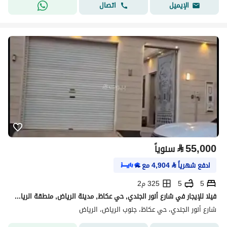
اتصال
الإيميل
⃁
55,000
سنوياً
ادفع شهرياً
⃁
4,904
مع
5
5
325 م2
فيلا للإيجار في شارع أنور الجندي, حي عكاظ, مدينة الرياض, منطقة الرياض
شارع أنور الجندي، حي عكاظ، جنوب الرياض، الرياض