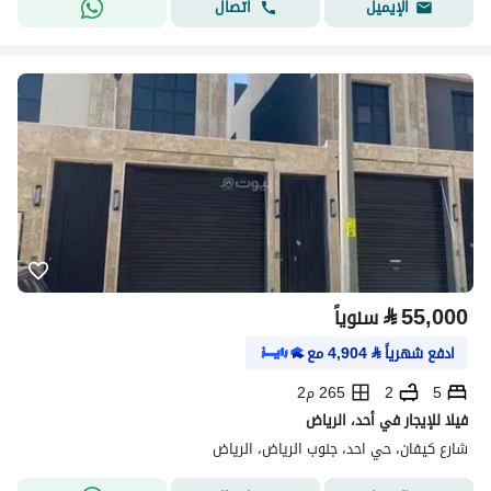
اتصال
الإيميل
⃁
55,000
سنوياً
ادفع شهرياً
⃁
4,904
مع
5
2
265 م2
فيلا للإيجار في أحد، الرياض
شارع كيفان، حي احد، جنوب الرياض، الرياض