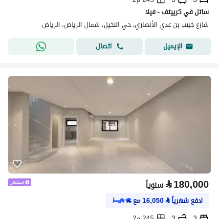
ساتل في كرييتف - فيلا
شارع خبيب بن عدي الأنصاري، حي النخيل، شمال الرياض، الرياض
اتصال
الإيميل
⃁
180,000
سنوياً
ادفع شهرياً
⃁
16,050
مع
3
3
245 م2