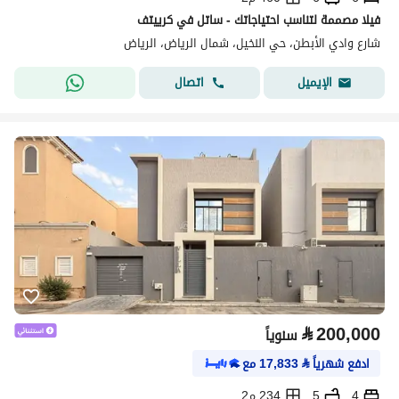
فيلا مصممة لتناسب احتياجاتك - ساتل في كرييتف
شارع وادي الأبطن، حي النخيل، شمال الرياض، الرياض
اتصال
الإيميل
⃁
200,000
سنوياً
ادفع شهرياً
⃁
17,833
مع
4
5
234 م2