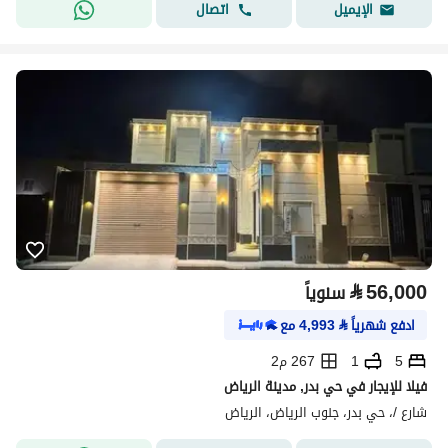
اتصال
الإيميل
⃁
56,000
سنوياً
ادفع شهرياً
⃁
4,993
مع
5
1
267 م2
فيلا للإيجار في حي بدر, مدينة الرياض
شارع /، حي بدر، جنوب الرياض، الرياض