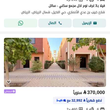
فيلا بـ3 غرف نوم اخل مجمع سكني - ساتل
شارع خبيب بن عدي الأنصاري، حي النخيل، شمال الرياض، الرياض
اتصال
الإيميل
⃁
370,000
سنوياً
ادفع شهرياً
⃁
32,992
مع
6
6
460 م2