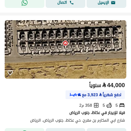
اتصال
الإيميل
⃁
44,000
سنوياً
ادفع شهرياً
⃁
3,923
مع
5
5
358 م2
فيلا للإيجار في عكاظ، جنوب الرياض
شارع ابي المكارم بن مفرج، حي عكاظ، جنوب الرياض، الرياض