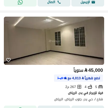
اتصال
الإيميل
⃁
45,000
سنوياً
ادفع شهرياً
⃁
4,013
مع
5
4
267 م2
فيلا للإيجار في بدر، الرياض
شارع /، حي بدر، جنوب الرياض، الرياض