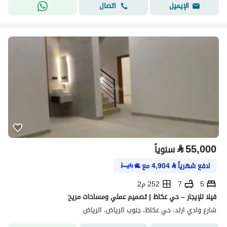
اتصال
الإيميل
⃁
55,000
سنوياً
ادفع شهرياً
⃁
4,904
مع
5
7
252 م2
فيلا للإيجار – حي عكاظ | تصميم عملي ومساحات مريح
شارع وادي ارثد، حي عكاظ، جنوب الرياض، الرياض