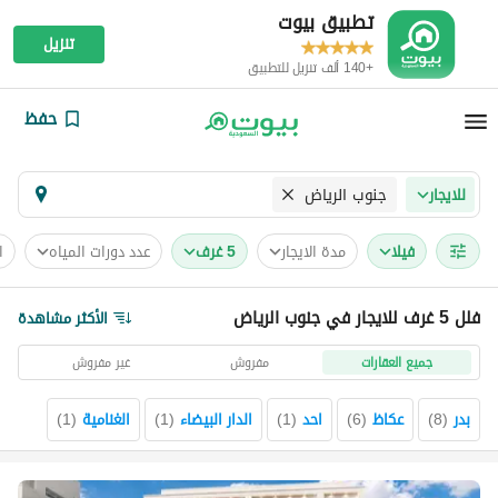
تطبيق بيوت
تنزيل
+140 ألف تنزيل للتطبيق
حفظ
جنوب الرياض
للايجار
فیلا
مدة الايجار
5 غرف
عدد دورات المياه
ا
فلل 5 غرف للايجار في جنوب الرياض
الأكثر مشاهدة
جميع العقارات
مفروش
غير مفروش
بدر
(
8
)
عكاظ
(
6
)
احد
(
1
)
الدار البيضاء
(
1
)
الغنامية
(
1
)