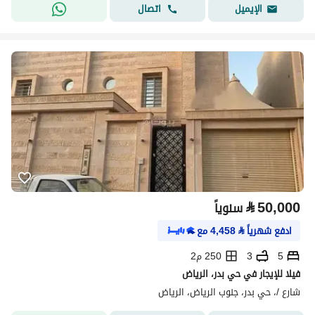
اتصال
الإيميل
⃁
50,000
سنوياً
ادفع شهرياً
⃁
4,458
مع
5
3
250 م2
فيلا للإيجار في حي بدر، الرياض
شارع /، حي بدر، جنوب الرياض، الرياض