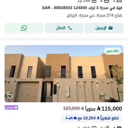
3
4
249 م2
فیلا في سدرة 3 غرف 124000 SAR - 88038503
شارع 274 سدرة، حي سدرة، الرياض
اتصال
الإيميل
8% خصم
⃁
115,000
125,000
⃁
سنوياً
ادفع شهرياً
⃁
10,254
مع