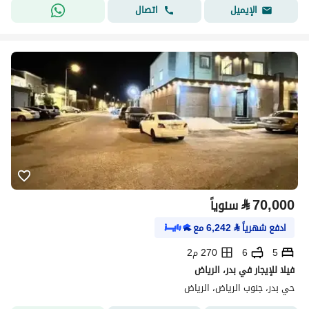
اتصال
الإيميل
⃁
70,000
سنوياً
ادفع شهرياً
⃁
6,242
مع
5
6
270 م2
فيلا للإيجار في بدر، الرياض
حي بدر، جنوب الرياض، الرياض