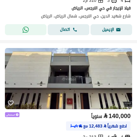
4
3
310 م2
فيلا للإيجار في حي النرجس، الرياض
شارع شهيد الدين، حي النرجس، شمال الرياض، الرياض
اتصال
الإيميل
⃁
140,000
سنوياً
ادفع شهرياً
⃁
12,483
مع