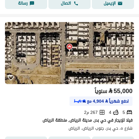
اتصال
رسالة
الإيميل
⃁
55,000
سنوياً
ادفع شهرياً
⃁
4,904
مع
5
4
267 م2
فيلا للإيجار في حي بدر, مدينة الرياض, منطقة الرياض
شارع ه، حي بدر، جنوب الرياض، الرياض