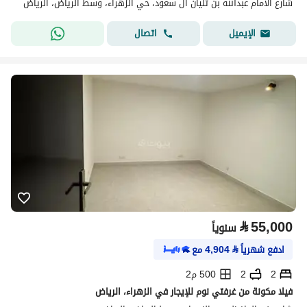
شارع الامام عبدالله بن ثنيان ال سعود، حي الزهراء، وسط الرياض، الرياض
اتصال
الإيميل
⃁
55,000
سنوياً
ادفع شهرياً
⃁
4,904
مع
2
2
500 م2
فيلا مكونة من غرفتي نوم للإيجار في الزهراء، الرياض