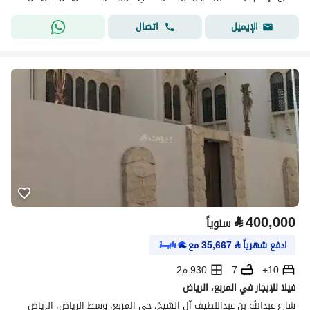
اتصال
الإيميل
⃁
400,000
سنوياً
ادفع شهرياً
⃁
35,667
مع
10+
7
930 م2
فيلا للإيجار في المربع، الرياض
شارع عبدالله بن عبداللطيف آل الشيخ، حي المربع، وسط الرياض، الرياض