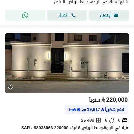
شارع ثمينة، حي الربوة، وسط الرياض، الرياض
اتصال
الإيميل
⃁
220,000
سنوياً
ادفع شهرياً
⃁
19,617
مع
6
6
408 م2
فیلا في الربوة،وسط الرياض 6 غرف 220000 SAR - 88033966