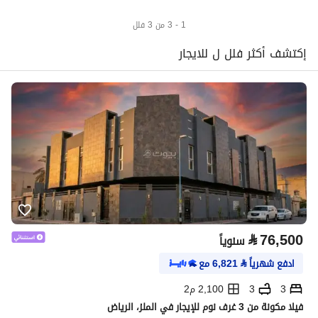
1 - 3 من 3 فلل
إكتشف أكثر فلل ل للايجار
⃁
76,500
سنوياً
ادفع شهرياً
⃁
6,821
مع
3
3
2,100 م2
فيلا مكونة من 3 غرف نوم للإيجار في الملز، الرياض