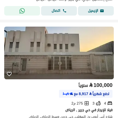
اتصال
الإيميل
⃁
100,000
سنوياً
ادفع شهرياً
⃁
8,917
مع
4
3
275 م2
فيلا للإيجار في حي جرير , الرياض
شارع أبي أيوب بن المهلب، حي جرير، وسط الرياض، الرياض