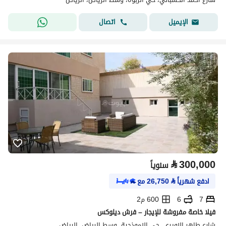
اتصال
الإيميل
⃁
300,000
سنوياً
ادفع شهرياً
⃁
26,750
مع
7
6
600 م2
فيلا خاصة مفروشة للإيجار – فرش ديلوكس
شارع طاهر النويري، حي النموذجية، وسط الرياض، الرياض