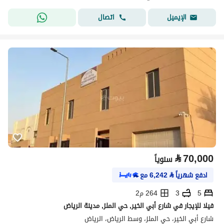
اتصال
الإيميل
⃁
70,000
سنوياً
ادفع شهرياً
⃁
6,242
مع
5
3
264 م2
فيلا للإيجار في شارع أبي الخير, حي الملز, مدينة الرياض
شارع أبي الخير، حي الملز، وسط الرياض، الرياض