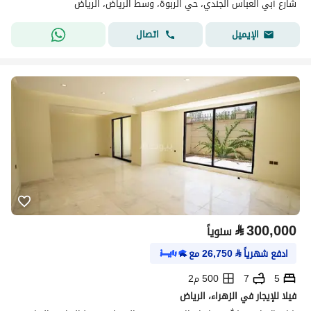
شارع أبي العباس الجندي، حي الربوة، وسط الرياض، الرياض
اتصال
الإيميل
⃁
300,000
سنوياً
ادفع شهرياً
⃁
26,750
مع
5
7
500 م2
فيلا للإيجار في الزهراء، الرياض