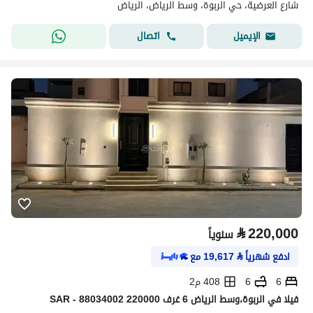
شارع العرضية، حي الربوة، وسط الرياض، الرياض
اتصال
الإيميل
⃁
220,000
سنوياً
ادفع شهرياً
⃁
19,617
مع
6
6
408 م2
فیلا في الربوة،وسط الرياض 6 غرف 220000 SAR - 88034002