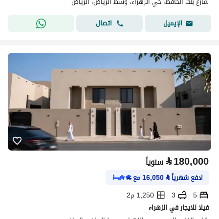
شارع بنت الحافظ، حي الزهراء، وسط الرياض، الرياض
اتصال
الإيميل
⃁
180,000
سنوياً
ادفع شهرياً
⃁
16,050
مع
5
3
1,250 م2
فيلا للايجار في الزهراء