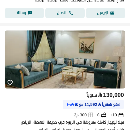
شارع روضة الفرس، حي النموذجية، وسط الرياض، الرياض
اتصال
رسالة
الإيميل
⃁
130,000
سنوياً
ادفع شهرياً
⃁
11,592
مع
10+
6
300 م2
فيلا للإيجار كاملة مفروشة في الربوة قرب حديقة النهضة، الرياض
شارع أحمد الحسباني، حي الربوة، وسط الرياض، الرياض