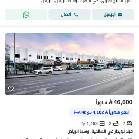
شارع الخليج العربى، حي الزهراء، وسط الرياض، الرياض
اتصال
الإيميل
⃁
46,000
سنوياً
ادفع شهرياً
⃁
4,102
مع
2
2
1,463 م2
فيلا للإيجار في الصالحية، وسط الرياض