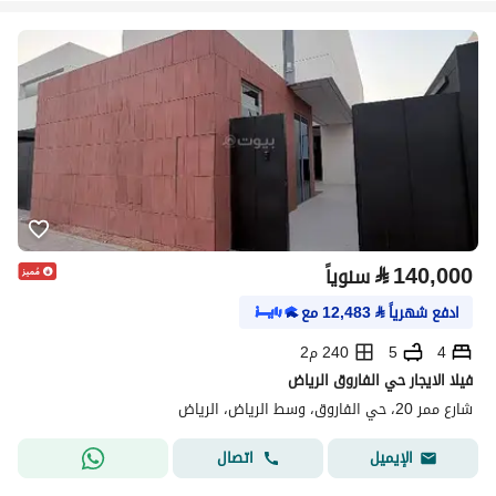
⃁
140,000
سنوياً
ادفع شهرياً
⃁
12,483
مع
4
5
240 م2
فيلا الايجار حي الفاروق الرياض
شارع ممر 20، حي الفاروق، وسط الرياض، الرياض
اتصال
الإيميل