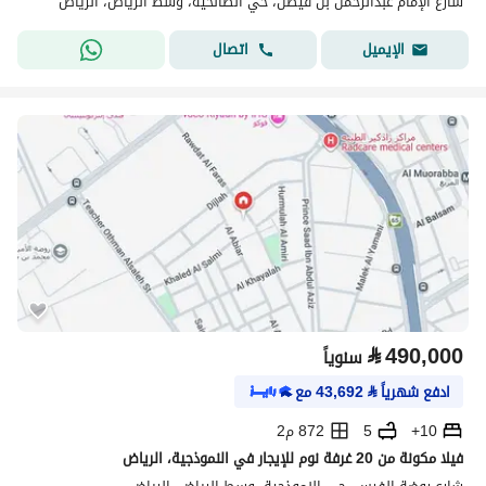
شارع الإمام عبدالرحمن بن فيصل، حي الصالحية، وسط الرياض، الرياض
اتصال
الإيميل
⃁
490,000
سنوياً
ادفع شهرياً
⃁
43,692
مع
10+
5
872 م2
فيلا مكونة من 20 غرفة نوم للإيجار في النموذجية، الرياض