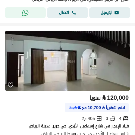
اتصال
الإيميل
⃁
120,000
سنوياً
ادفع شهرياً
⃁
10,700
مع
4
3
405 م2
فيلا للإيجار في شارع إسماعيل الأزدي, حي جرير, مدينة الرياض
شارع إسماعيل الأزدي، حي جرير، وسط الرياض، الرياض