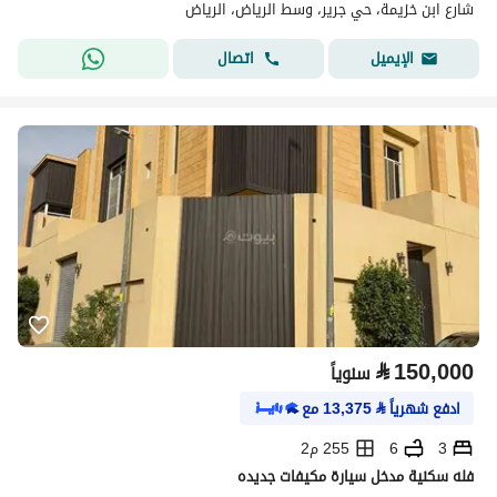
شارع ابن خزيمة، حي جرير، وسط الرياض، الرياض
اتصال
الإيميل
⃁
150,000
سنوياً
ادفع شهرياً
⃁
13,375
مع
3
6
255 م2
فله سكنية مدخل سيارة مكيفات جديده