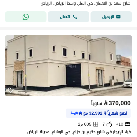
شارع سعد بن النعمان، حي الملز، وسط الرياض، الرياض
اتصال
الإيميل
⃁
370,000
سنوياً
ادفع شهرياً
⃁
32,992
مع
10+
7
605 م2
فيلا للإيجار في شارع حكيم بن حزام, حي الوشام, مدينة الرياض