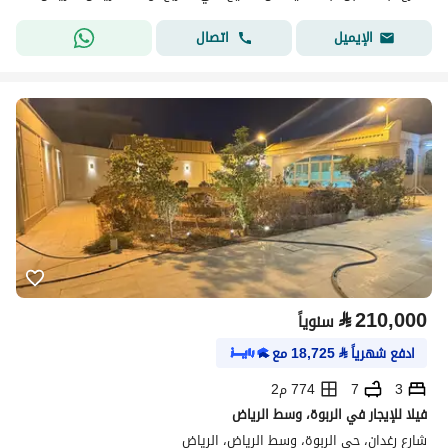
اتصال
الإيميل
⃁
210,000
سنوياً
ادفع شهرياً
⃁
18,725
مع
3
7
774 م2
فيلا للإيجار في الربوة، وسط الرياض
شارع رغدان، حي الربوة، وسط الرياض، الرياض