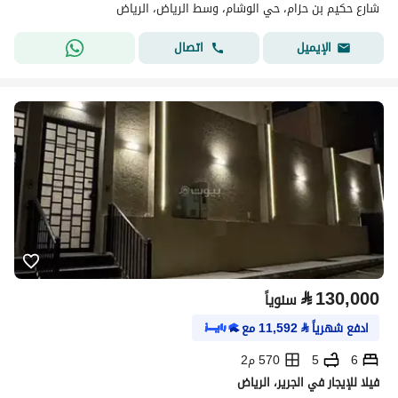
شارع حكيم بن حزام، حي الوشام، وسط الرياض، الرياض
اتصال
الإيميل
⃁
130,000
سنوياً
ادفع شهرياً
⃁
11,592
مع
6
5
570 م2
فيلا للإيجار في الجرير، الرياض