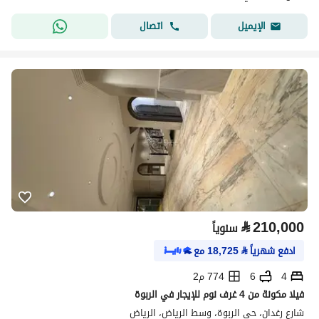
اتصال
الإيميل
⃁
210,000
سنوياً
ادفع شهرياً
⃁
18,725
مع
4
6
774 م2
فيلا مكونة من 4 غرف نوم للإيجار في الربوة
شارع رغدان، حي الربوة، وسط الرياض، الرياض