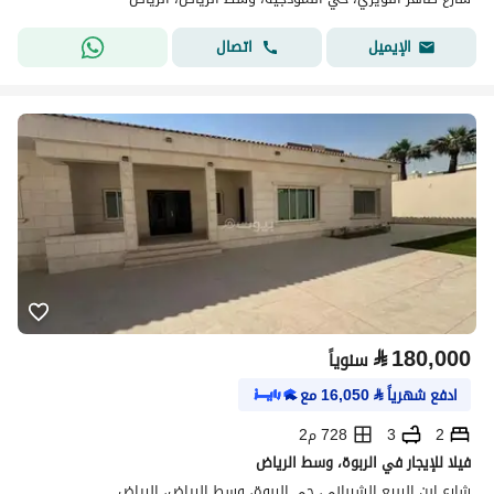
اتصال
الإيميل
⃁
180,000
سنوياً
ادفع شهرياً
⃁
16,050
مع
2
3
728 م2
فيلا للإيجار في الربوة، وسط الرياض
شارع ابن الربيع الشيباني، حي الربوة، وسط الرياض، الرياض