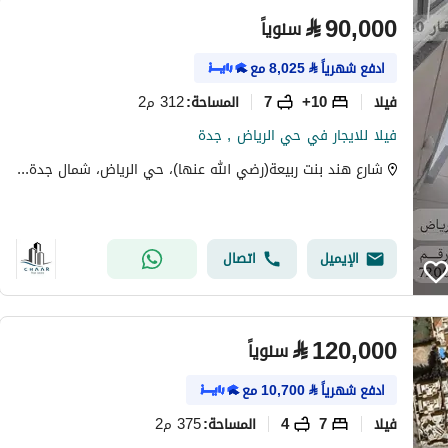
⃁
90,000
سنوياً
ادفع شهرياً
⃁
8,025
مع
فیلا
10+
7
312 م2
المساحة
:
فيلا للايجار في حي الرياض , جدة
شارع هند بنت ربيعة(رضي الله عنها)، حي الرياض، شمال جدة، جدة
الإيميل
اتصال
⃁
120,000
سنوياً
ادفع شهرياً
⃁
10,700
مع
فیلا
7
4
375 م2
المساحة
: