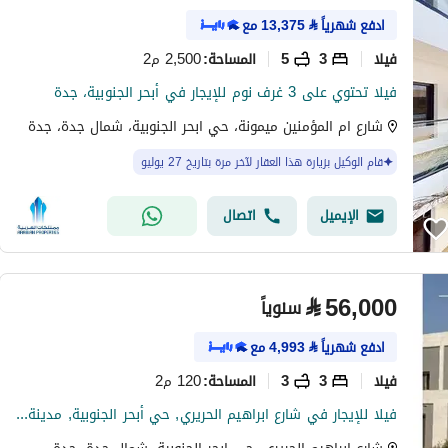
ادفع شهرياً
⃁
13,375
مع
فیلا
3
5
2,500 م2
المساحة
:
فيلا تحتوي على 3 غرف نوم للإيجار في أبحر الجنوبية، جدة
شارع ام المؤمنين ميمونة، حي ابحر الجنوبية، شمال جدة، جدة
قام الوكيل بزيارة هذا العقار لآخر مرة بتاريخ 27 يوليو
الإيميل
اتصال
⃁
56,000
سنوياً
ادفع شهرياً
⃁
4,993
مع
فیلا
3
3
120 م2
المساحة
:
فيلا للإيجار في شارع ابراهيم الحريري, حي أبحر الجنوبية, مدينة جدة, منطقة مكة المكرمة