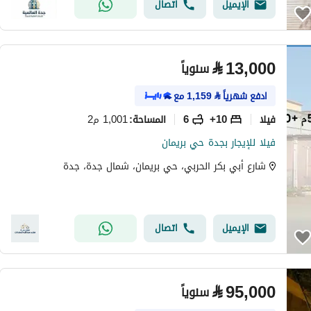
الإيميل
اتصال
⃁
13,000
سنوياً
ادفع شهرياً
⃁
1,159
مع
فیلا
10+
6
1,001 م2
المساحة
:
فيلا للإيجار بجدة حي بريمان
شارع أبي بكر الحربي، حي بريمان، شمال جدة، جدة
الإيميل
اتصال
⃁
95,000
سنوياً