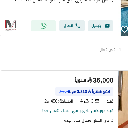
شارع ابراهيم الحريري، حي ابحر الجنوبية، شمال جدة، جدة
الإيميل
اتصال
1 - 2 من 2 فلل
⃁
36,000
سنوياً
ادفع شهرياً
⃁
3,210
مع
فیلا
3
4
450 م2
المساحة
:
فيلا دوبلكس للايجار في الفنار، شمال جدة
حي الفنار، شمال جدة، جدة