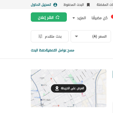
نات المفضلة
البحث المحفوظ
تسجيل الدخول
كن مضيفًا
المزيد
انشر إعلان
السعر (⃁)
بحث متقدم
مسح عوامل التصفية
حفظ البحث
العرض على الخريطة