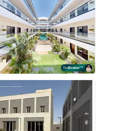
Tru
Broker
™