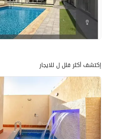
إكتشف أكثر فلل ل للايجار