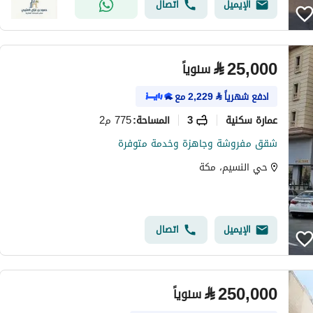
الإيميل
اتصال
⃁
25,000
سنوياً
ادفع شهرياً
⃁
2,229
مع
عمارة سكنية
3
775 م2
المساحة
:
شقق مفروشة وجاهزة وخدمة متوفرة
حي النسيم، مكة
الإيميل
اتصال
⃁
250,000
سنوياً