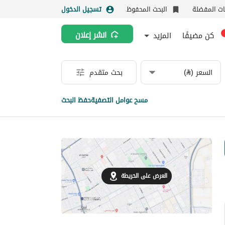
نات المفضلة
البحث المحفوظ
تسجيل الدخول
كن مضيفًا
المزيد
انشر إعلان
السعر (⃁)
بحث متقدم
مسح عوامل التصفية
حفظ البحث
العرض على الخريطة