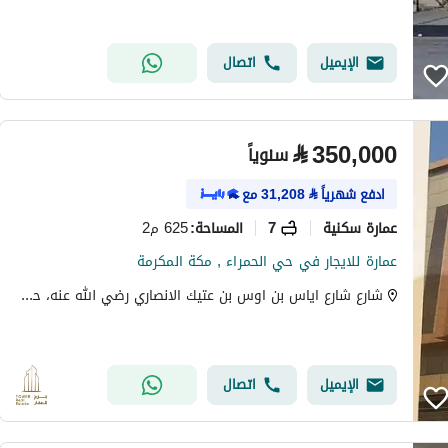
الإيميل
اتصال
⃁
350,000
سنوياً
ادفع شهرياً
⃁
31,208
مع
عمارة سكنية
7
625 م2
المساحة
:
عمارة للايجار في حي الحمراء , مكة المكرمة
شارع شارع اياس بن اوس بن عتيك الانصاري رضي الله عنه، حي الحمراء، مكة
الإيميل
اتصال