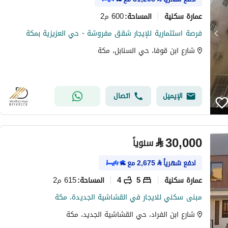
عمارة سكنية
600 م2
المساحة
:
فرصة استثمارية للإيجار شقق مفروشة - حي العزيزية بمكة
شارع ابن قوفا، حي السنابل، مكة
الإيميل
اتصال
⃁
30,000
سنوياً
ادفع شهرياً
⃁
2,675
مع
عمارة سكنية
5
4
615 م2
المساحة
:
مبنى سكني للايجار في القشاشية الجديدة، مكة
شارع ابن الفراد، حي القشاشية الجديد، مكة