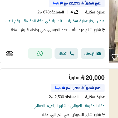
ادفع شهرياً
⃁
22,292
مع
عمارة سكنية
4
678 م2
المساحة
:
عرض إيجار عمارة سكنية استثمارية في مكة المكرمة - رقم العرض R568
شارع شارع عبد الله سعود العيسى، حي بطحاء قريش، مكة
الإيميل
اتصال
⃁
20,000
سنوياً
ادفع شهرياً
⃁
1,783
مع
عمارة سكنية
2,500 م2
المساحة
:
مكة المكرمة- العوالي - شارع ابراهيم الجفالي
شارع شارع النهوض، حي العوالي، مكة