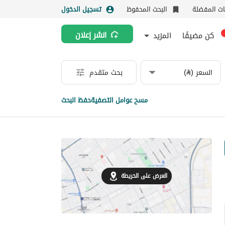
نات المفضلة
البحث المحفوظ
تسجيل الدخول
كن مضيفًا
المزيد
انشر إعلان
السعر (⃁)
بحث متقدم
مسح عوامل التصفية
حفظ البحث
العرض على الخريطة