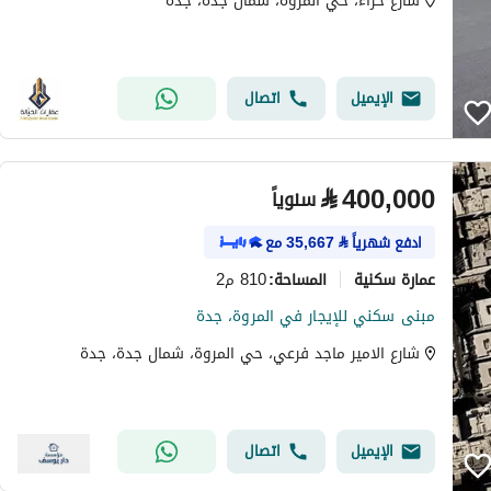
شارع حراء، حي المروة، شمال جدة، جدة
الإيميل
اتصال
⃁
400,000
سنوياً
ادفع شهرياً
⃁
35,667
مع
عمارة سكنية
810 م2
المساحة
:
مبنى سكني للإيجار في المروة، جدة
شارع الامير ماجد فرعي، حي المروة، شمال جدة، جدة
الإيميل
اتصال