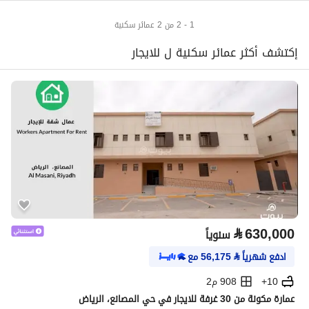
1 - 2 من 2 عمائر سكنية
إكتشف أكثر عمائر سكنية ل للايجار
⃁
630,000
سنوياً
ادفع شهرياً
⃁
56,175
مع
10+
908 م2
عمارة مكونة من 30 غرفة للايجار في حي المصانع، الرياض