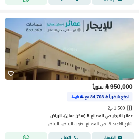
⃁
950,000
سنوياً
ادفع شهرياً
⃁
84,708
مع
1,500 م2
عمائر للايجار حي المصانع 5 (سكن عمال)، الرياض
شارع الغويدية، حي المصانع، جنوب الرياض، الرياض
اتصال
الإيميل