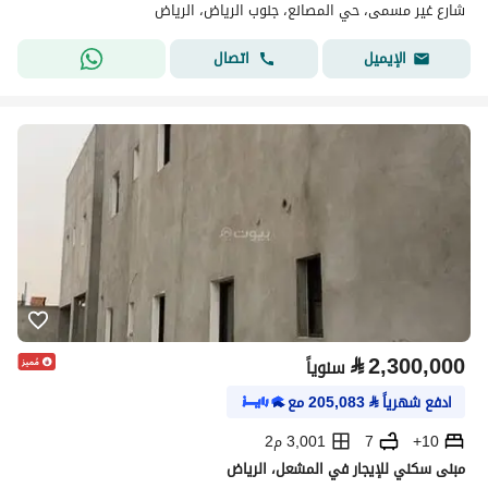
شارع غير مسمى، حي المصانع، جنوب الرياض، الرياض
اتصال
الإيميل
⃁
2,300,000
سنوياً
ادفع شهرياً
⃁
205,083
مع
10+
7
3,001 م2
مبنى سكني للإيجار في المشعل، الرياض