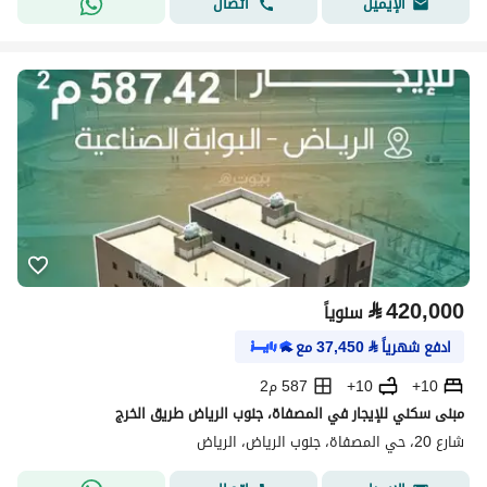
اتصال
الإيميل
⃁
420,000
سنوياً
ادفع شهرياً
⃁
37,450
مع
10+
10+
587 م2
مبنى سكني للإيجار في المصفاة، جنوب الرياض طريق الخرج
شارع 20، حي المصفاة، جنوب الرياض، الرياض