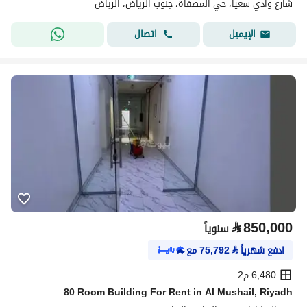
شارع وادي سعيا، حي المصفاة، جنوب الرياض، الرياض
اتصال
الإيميل
⃁
850,000
سنوياً
ادفع شهرياً
⃁
75,792
مع
6,480 م2
80 Room Building For Rent in Al Mushail, Riyadh