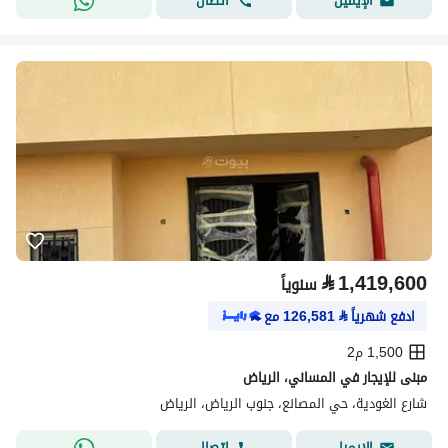
اتصال
الإيميل
⃁
1,419,600
سنوياً
ادفع شهرياً
⃁
126,581
مع
1,500 م2
مبنى للإيجار في المساني، الرياض
شارع الغودية، حي المصانع، جنوب الرياض، الرياض
اتصال
الإيميل