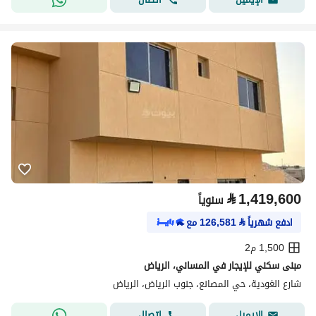
⃁
1,419,600
سنوياً
ادفع شهرياً
⃁
126,581
مع
1,500 م2
مبنى سكني للإيجار في المساني، الرياض
شارع الغودية، حي المصانع، جنوب الرياض، الرياض
اتصال
الإيميل