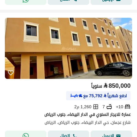
⃁
850,000
سنوياً
ادفع شهرياً
⃁
75,792
مع
10+
7
1,260 م2
عمارة للايجار السنوي في الدار البيضاء، جنوب الرياض
شارع عجمان، حي الدار البيضاء، جنوب الرياض، الرياض
اتصال
الإيميل