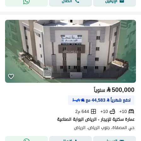
اتصال
الإيميل
⃁
500,000
سنوياً
ادفع شهرياً
⃁
44,583
مع
10+
10+
644 م2
عمارة سكنية للإيجار - الرياض البوابة الصناعية
حي المصفاة، جنوب الرياض، الرياض