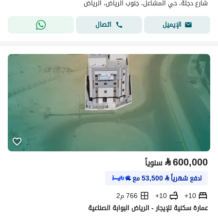
شارع دجلة، حي المشاعل، جنوب الرياض، الرياض
اتصال
الإيميل
⃁
600,000
سنوياً
ادفع شهرياً
⃁
53,500
مع
10+
10+
766 م2
عمارة سكنية للإيجار - الرياض البوابة الصناعية