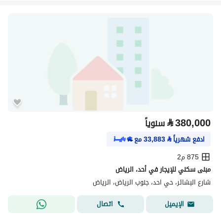
⃁
380,000
سنوياً
ادفع شهرياً
⃁
33,883
مع
875 م2
مبنى سكني للإيجار في أحد، الرياض
شارع البشائر، حي احد، جنوب الرياض، الرياض
اتصال
الإيميل