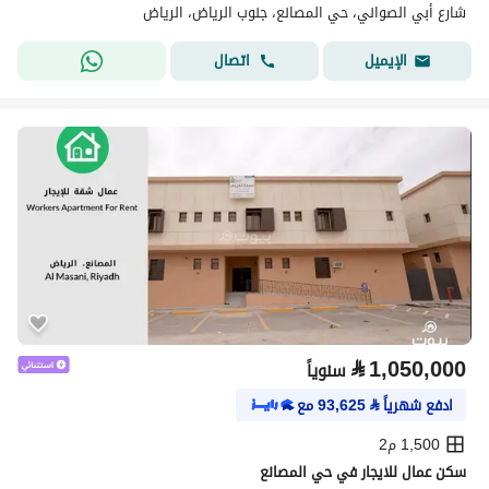
شارع أبي الصواني، حي المصانع، جنوب الرياض، الرياض
اتصال
الإيميل
⃁
1,050,000
سنوياً
ادفع شهرياً
⃁
93,625
مع
1,500 م2
سكن عمال للايجار في حي المصانع