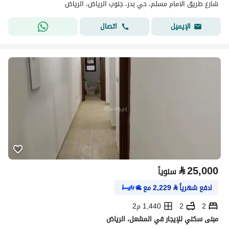
شارع طريق الامام مسلم، حي بدر، جنوب الرياض، الرياض
اتصال
الإيميل
⃁
25,000
سنوياً
ادفع شهرياً
⃁
2,229
مع
2
2
1,440 م2
مبنى سكني للإيجار في المشعل، الرياض