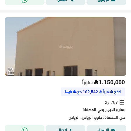
⃁
1,150,000
سنوياً
ادفع شهرياً
⃁
102,542
مع
787 م2
عماره للايجار بحي المصفاة
حي المصفاة، جنوب الرياض، الرياض
اتصال
الإيميل