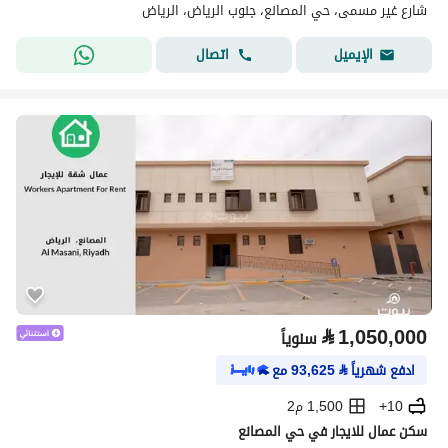
شارع غير مسمى، حي المصانع، جنوب الرياض، الرياض
اتصال
الإيميل
⃁
1,050,000
سنوياً
ادفع شهرياً
⃁
93,625
مع
10+
1,500 م2
سكن عمال للايجار في حي المصانع