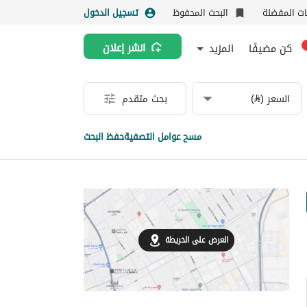
نات المفضلة
البحث المحفوظ
تسجيل الدخول
كن مضيفًا
المزيد
انشر إعلان
السعر (⃁)
بحث متقدم
مسح عوامل التصفية
حفظ البحث
العرض على الخريطة