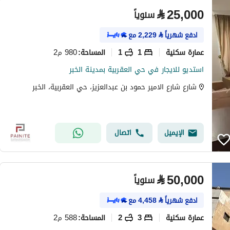
⃁
25,000
سنوياً
ادفع شهرياً
⃁
2,229
مع
عمارة سكنية
1
1
980 م2
المساحة
:
استديو للايجار في حي العقربية بمدينة الخبر
شارع شارع الامير حمود بن عبدالعزيز، حي العقربية، الخبر
الإيميل
اتصال
⃁
50,000
سنوياً
ادفع شهرياً
⃁
4,458
مع
عمارة سكنية
3
2
588 م2
المساحة
: