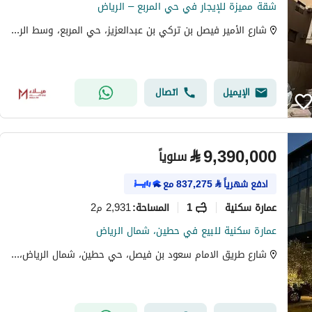
شقة مميزة للإيجار في حي المربع – الرياض
شارع الأمير فيصل بن تركي بن عبدالعزيز، حي المربع، وسط الرياض، الرياض
الإيميل
اتصال
⃁
9,390,000
سنوياً
ادفع شهرياً
⃁
837,275
مع
عمارة سكنية
1
2,931 م2
المساحة
:
عمارة سكنية للبيع في حطين، شمال الرياض
شارع طريق الامام سعود بن فيصل، حي حطين، شمال الرياض، الرياض