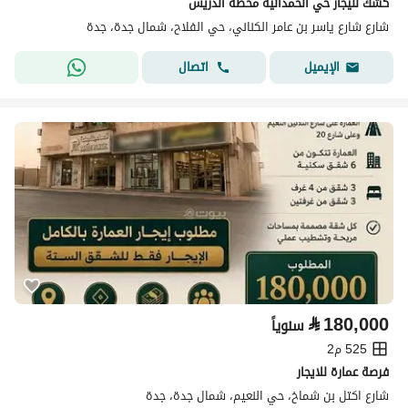
كشك لليجار حي الحمدانيه محطه الدريس
شارع شارع ياسر بن عامر الكناني، حي الفلاح، شمال جدة، جدة
اتصال
الإيميل
⃁
180,000
سنوياً
525 م2
فرصة عمارة للايجار
شارع اكتل بن شماخ، حي النعيم، شمال جدة، جدة