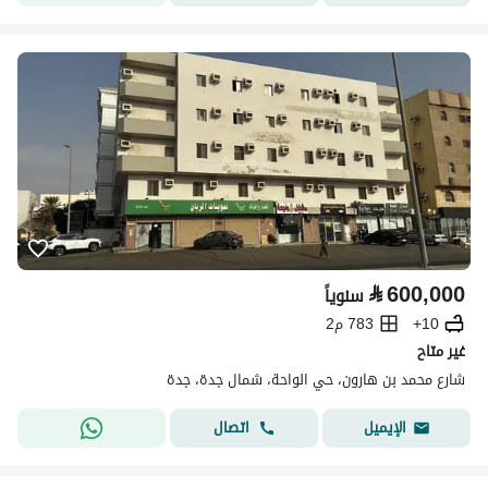
⃁
600,000
سنوياً
10+
783 م2
غير متاح
شارع محمد بن هارون، حي الواحة، شمال جدة، جدة
اتصال
الإيميل