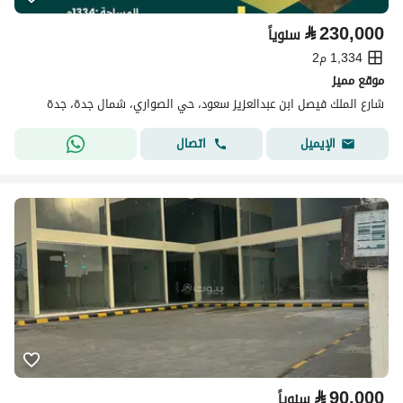
⃁
230,000
سنوياً
1,334 م2
موقع مميز
شارع الملك فيصل ابن عبدالعزيز سعود، حي الصواري، شمال جدة، جدة
اتصال
الإيميل
⃁
90,000
سنوياً