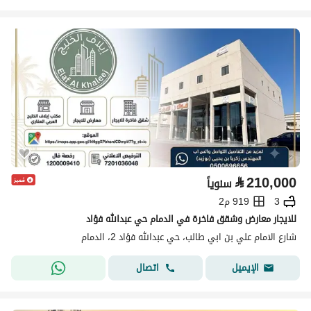
⃁
210,000
سنوياً
3
919 م2
للايجار معارض وشقق فاخرة في الدمام حي عبدالله فؤاد
شارع الامام علي بن ابي طالب، حي عبدالله فؤاد 2، الدمام
اتصال
الإيميل