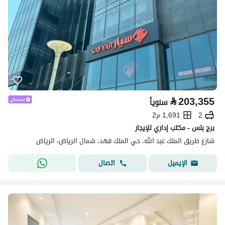
⃁
203,355
سنوياً
2
1,691 م2
برج بلس - مكتب إداري للإيجار
شارع طريق الملك عبد الله، حي الملك فهد، شمال الرياض، الرياض
اتصال
الإيميل