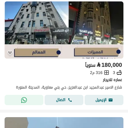
⃁
180,000
سنوياً
3
316 م2
عماره للايجار
شارع الامير عبدالمجيد ابن عبدالعزيز، حي بني معاوية، المدينة المنورة
اتصال
الإيميل