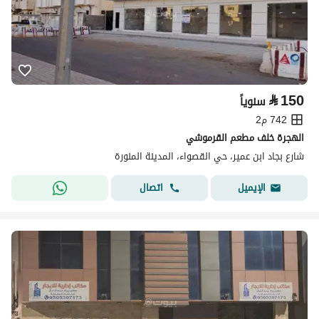
⃁
150
سنوياً
742 م2
الهجرة خلف مطعم القرموشي
شارع بجاد ابن عمير، حي القصواء، المدينة المنورة
اتصال
الإيميل