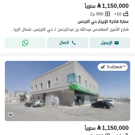
⃁
1,150,000
سنوياً
10+
900 م2
عمارة فاخرة للإيجار حي النرحس
شارع الأمين المهندس عبدالله بن عبدالرحمن ا، حي النرجس، شمال الرياض، الرياض
اتصال
الإيميل
في:9 يوليو 2026
⃁
1,150,000
سنوياً