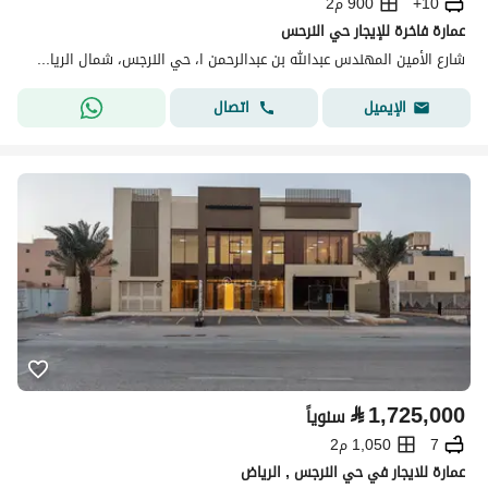
10+
900 م2
عمارة فاخرة للإيجار حي النرحس
شارع الأمين المهندس عبدالله بن عبدالرحمن ا، حي النرجس، شمال الرياض، الرياض
اتصال
الإيميل
⃁
1,725,000
سنوياً
7
1,050 م2
عمارة للايجار في حي النرجس , الرياض