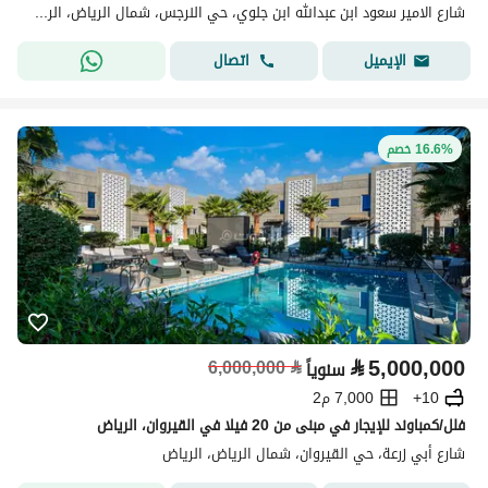
شارع الامير سعود ابن عبدالله ابن جلوي، حي النرجس، شمال الرياض، الرياض
اتصال
الإيميل
16.6% خصم
⃁
5,000,000
6,000,000
⃁
سنوياً
10+
7,000 م2
فلل/كمباوند للإيجار في مبنى من 20 فيلا في القيروان، الرياض
شارع أبي زرعة، حي القيروان، شمال الرياض، الرياض