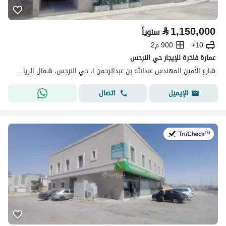
⃁
1,150,000
سنوياً
10+
900 م2
عمارة فاخرة للإيجار حي النرحس
شارع الأمين المهندس عبدالله بن عبدالرحمن ا، حي النرجس، شمال الرياض، الرياض
اتصال
الإيميل
في:9 يوليو 2026