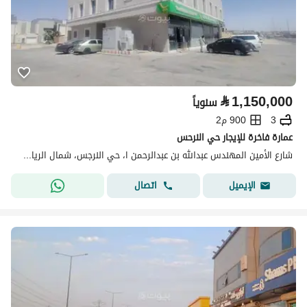
⃁
1,150,000
سنوياً
3
900 م2
عمارة فاخرة للإيجار حي النرحس
شارع الأمين المهندس عبدالله بن عبدالرحمن ا، حي النرجس، شمال الرياض، الرياض
اتصال
الإيميل