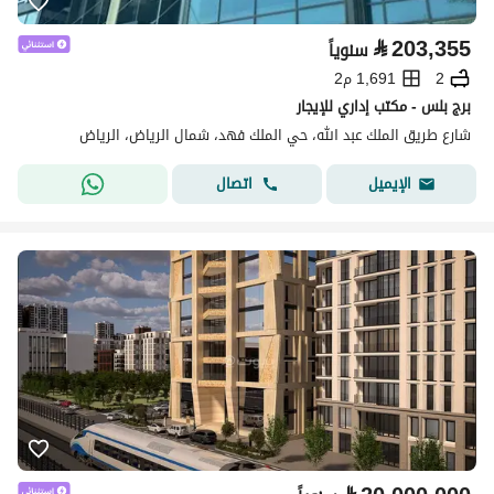
⃁
203,355
سنوياً
2
1,691 م2
برج بلس - مكتب إداري للإيجار
شارع طريق الملك عبد الله، حي الملك فهد، شمال الرياض، الرياض
اتصال
الإيميل