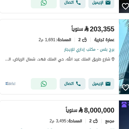
الإيميل
اتصال
⃁
203,355
سنوياً
عمارة تجارية
2
1,691 م2
المساحة
:
برج بلس - مكتب إداري للإيجار
شارع طريق الملك عبد الله، حي الملك فهد، شمال الرياض، الرياض
الإيميل
اتصال
⃁
8,000,000
سنوياً
مجمع
2
3,495 م2
المساحة
: