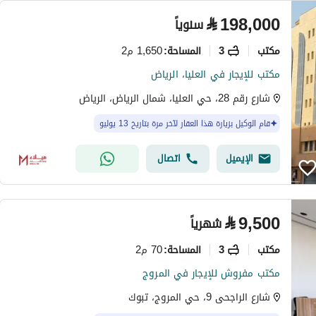
⃁
198,000
سنوياً
مکتب
3
1,650 م2
المساحة
:
مكتب للإيجار في العليا، الرياض
شارع رقم 28، حي العليا، شمال الرياض، الرياض
قام الوكيل بزيارة هذا العقار لآخر مرة بتاريخ 13 يوليو
الإيميل
اتصال
⃁
9,500
شهرياً
مکتب
3
70 م2
المساحة
:
مكتب مفروش للإيجار في المروج
شارع الراجحى 9، حي المروج، تبوك