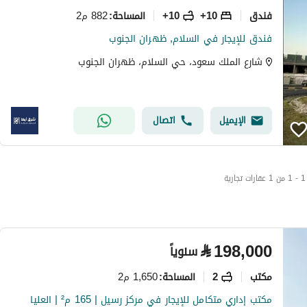
فندق
10+
10+
882 م2
المساحة
:
فندق للإيجار في السلام, ظهران الجنوب
شارع الملك سعود، حي السلام، ظهران الجنوب
الإيميل
اتصال
1 - 1 من 1 عقارات تجارية
⃁
198,000
سنوياً
مکتب
2
1,650 م2
المساحة
:
مكتب إداري متكامل للإيجار في مركز رسيل | 165 م² | العليا