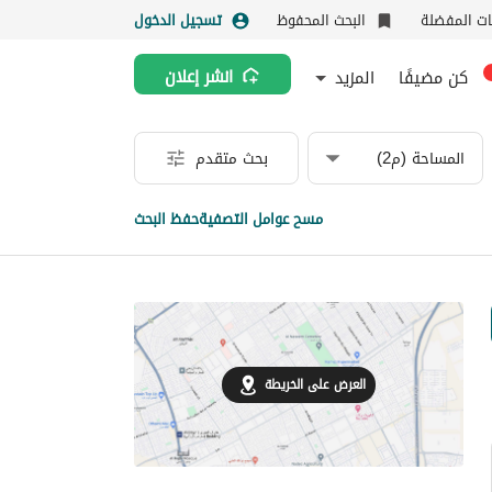
نات المفضلة
البحث المحفوظ
تسجيل الدخول
كن مضيفًا
المزيد
انشر إعلان
المساحة (م2)
بحث متقدم
مسح عوامل التصفية
حفظ البحث
العرض على الخريطة