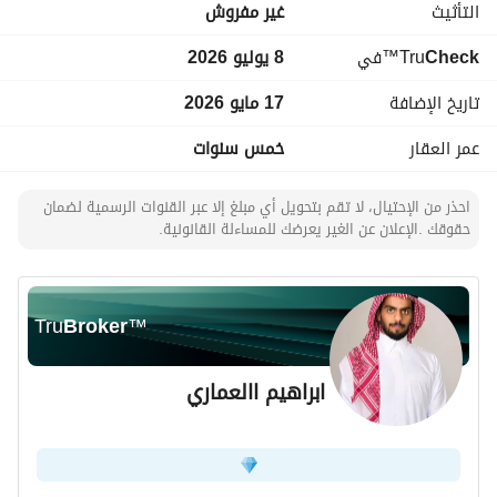
التأثيث
غير مفروش
الموقع في السلي يوفر إمكانية وصول ممتازة إلى الطرق الرئيسية 
Check
™Tru
في
8 يوليو 2026
ووسائل النقل، مما يسهل احتياجات اللوجستيات والنقل. هذا 
المستودع ليس مجرد مساحة؛ إنه أصل استراتيجي لعملك. 
تاريخ الإضافة
17 مايو 2026
عمر العقار
خمس سنوات
من خلال اختيارك لهذا العقار، فإنك تختار حلاً عمليًا يدعم متطلباتك 
التشغيلية وأهداف نموك. تواصل معنا اليوم للحصول على مزيد من 
التفاصيل أو لتحديد موعد لمعاينة هذا المستودع. لا تفوت فرصة 
احذر من الإحتيال، لا تقم بتحويل أي مبلغ إلا عبر القنوات الرسمية لضمان
حقوقك .الإعلان عن الغير يعرضك للمساءلة القانونية.
تأمين هذه المساحة الإيجارية المميزة في قطاع الأعمال المزدهر 
بالرياض.
Tru
Broker
™
ابراهيم االعماري