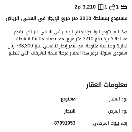
⃁
642,000
سنوياً
1
1
3,210 م2
مستودع بمساحة 3210 متر مربع للإيجار في السلي, الرياض
يص الإعلان
الاماكن القريبة
هذا المستودع الواسع المتاح للإيجار في السلي, الرياض، يقدم 
مساحة كبيرة تبلغ 3210 متر مربع، مما يجعله مناسبًا لأنشطة 
تجارية وصناعية متنوعة. مع سعر إيجار تنافسي يبلغ 738,300 ريال 
سعودي سنويًا، يوفر هذا العقار فرصة قيمة للشركات التي تتطلع 
لتوسيع أو تأسيس عملياتها في منطقة نابضة بالحياة. 
الميزات الرئيسية:
- المساحة: 3210 متر مربع
معلومات العقار
- الموقع: السلي, الرياض
- سعر الإيجار: 738,300 ريال سعودي سنويًا
نوع العقار
مستودع
- الغرض: تأجير
- مؤثثة: غير مؤثثة
نوع العرض
للايجار
رقم بيوت المرجعي
87991953
المرافق:
- إمداد كهربائي موثوق، مما يضمن الكفاءة التشغيلية. 