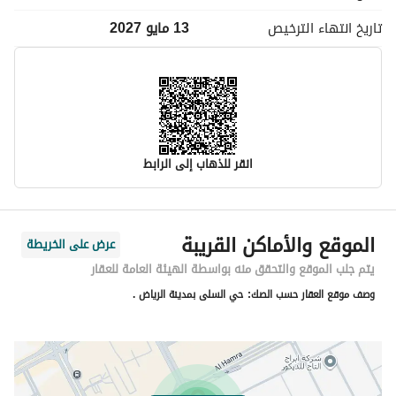
تاريخ انتهاء
الترخيص
13 مايو 2027
انقر للذهاب إلى الرابط
معلومات مسؤول الإعلان
الموقع والأماكن القريبة
عرض على الخريطة
اسم المسؤول
عبدالله عبدالملك مطلق المطلق
يتم جلب الموقع والتحقق منه بواسطة الهيئة العامة للعقار
وصف موقع العقار حسب الصك:
حي السلى بمدينة الرياض .
رقم المسؤول
0509722229
الموقع