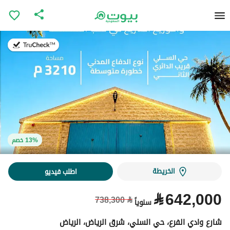
في:8 يوليو 6
في:8 يوليو 6
13% خصم
13% خصم
الخريطة
اطلب فيديو
⃁
642,000
738,300
⃁
سنوياً
شارع وادي الفرع، حي السلي، شرق الرياض، الرياض