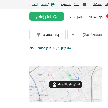
نات المفضلة
البحث المحفوظ
تسجيل الدخول
كن مضيفًا
المزيد
انشر إعلان
المساحة (م2)
بحث متقدم
مسح عوامل التصفية
حفظ البحث
العرض على الخريطة