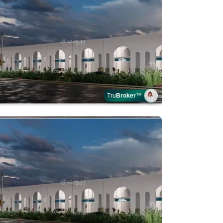
Tru
Broker
™