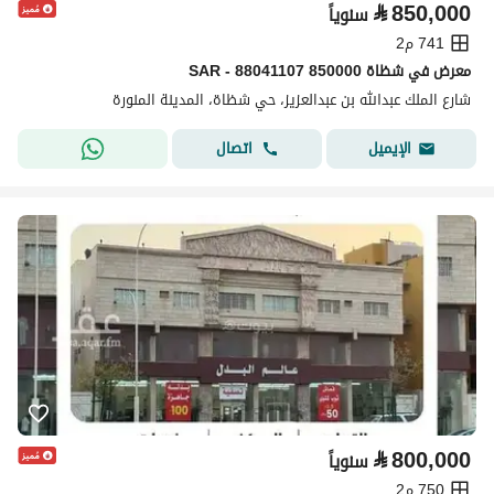
⃁
850,000
سنوياً
741 م2
معرض في شظاة 850000 SAR - 88041107
شارع الملك عبدالله بن عبدالعزيز، حي شظاة، المدينة المنورة
اتصال
الإيميل
⃁
800,000
سنوياً
750 م2