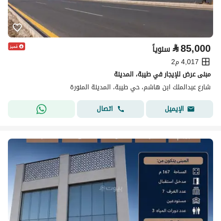
⃁
85,000
سنوياً
4,017 م2
مبنى عرض للإيجار في طيبة، المدينة
شارع عبدالملك ابن هاشم، حي طيبة، المدينة المنورة
اتصال
الإيميل