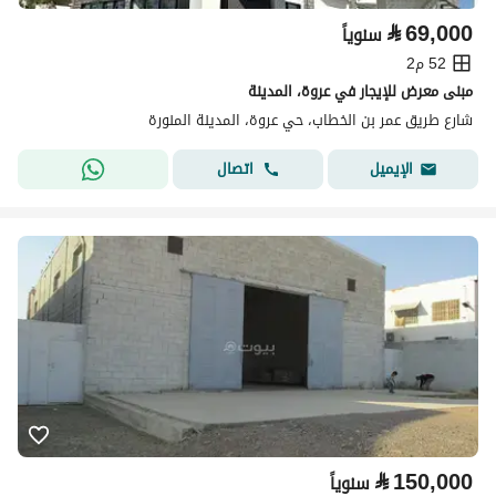
⃁
69,000
سنوياً
52 م2
مبنى معرض للإيجار في عروة، المدينة
شارع طريق عمر بن الخطاب، حي عروة، المدينة المنورة
اتصال
الإيميل
⃁
150,000
سنوياً