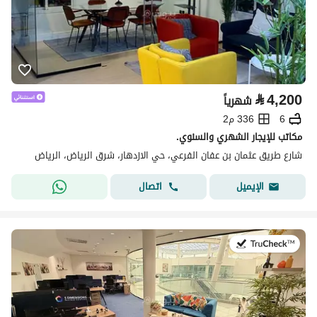
⃁
4,200
شهرياً
6
336 م2
مكاتب للإيجار الشهري والسنوي.
شارع طريق عثمان بن عفان الفرعي، حي الازدهار، شرق الرياض، الرياض
اتصال
الإيميل
في:27 يوليو 2026