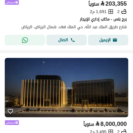
⃁
203,355
سنوياً
2
1,691 م2
برج بلس - مكتب إداري للإيجار
شارع طريق الملك عبد الله، حي الملك فهد، شمال الرياض، الرياض
اتصال
الإيميل
⃁
8,000,000
سنوياً
2
3,495 م2