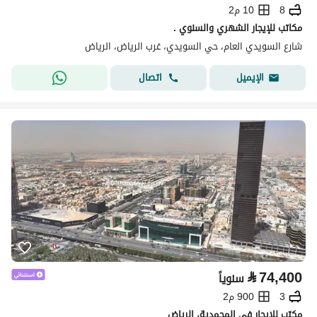
8
10 م2
مكاتب للإيجار الشهري والسنوي .
شارع السويدي العام، حي السويدي، غرب الرياض، الرياض
اتصال
الإيميل
⃁
74,400
سنوياً
3
900 م2
مكتب للإيجار في المحمدية، الرياض