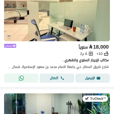
⃁
18,000
سنوياً
10+
6 م2
مكاتب للإيجار السنوي والشهري .
شارع طريق المطار، حي جامعة الامام محمد بن سعود الإسلامية، شمال الرياض، الرياض
اتصال
الإيميل
في:14 يوليو 2026