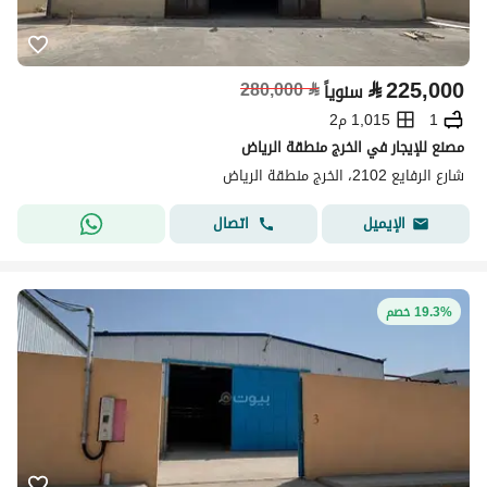
⃁
225,000
280,000
⃁
سنوياً
1
1,015 م2
مصنع للإيجار في الخرج منطقة الرياض
شارع الرفايع 2102، الخرج منطقة الرياض
اتصال
الإيميل
19.3% خصم