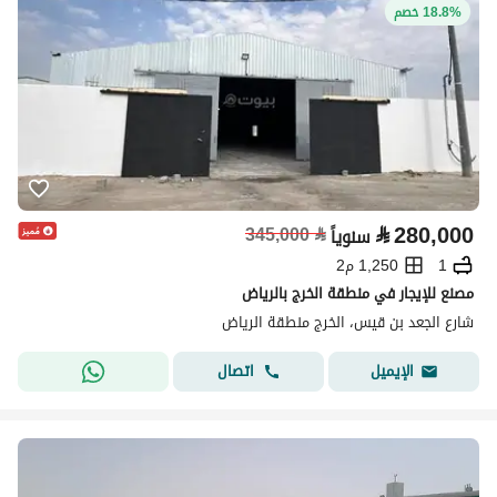
18.8% خصم
⃁
280,000
345,000
⃁
سنوياً
1
1,250 م2
مصنع للإيجار في منطقة الخرج بالرياض
شارع الجعد بن قيس، الخرج منطقة الرياض
اتصال
الإيميل