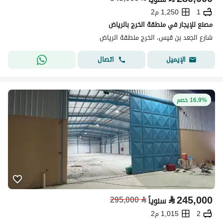
1
1,250 م2
مصنع للإيجار في منطقة الخرج بالرياض
شارع الجعد بن قيس، الخرج منطقة الرياض
اتصال
الإيميل
16.9% خصم
⃁
245,000
295,000
⃁
سنوياً
2
1,015 م2