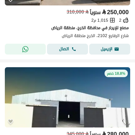
⃁
250,000
310,000
⃁
سنوياً
2
1,015 م2
مصنع للإيجار في محافظة الخرج، منطقة الرياض
شارع الرفايع 2102، الخرج منطقة الرياض
اتصال
الإيميل
18.8% خصم
⃁
280,000
345,000
⃁
سنوياً