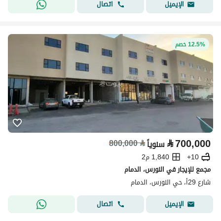
اتصال
الإيميل
12.5% خصم
⃁
700,000
800,000
⃁
سنوياً
10+
1,840 م2
مجمع للإيجار في النورس، الدمام
شارع 29أ، حي النورس، الدمام
اتصال
الإيميل