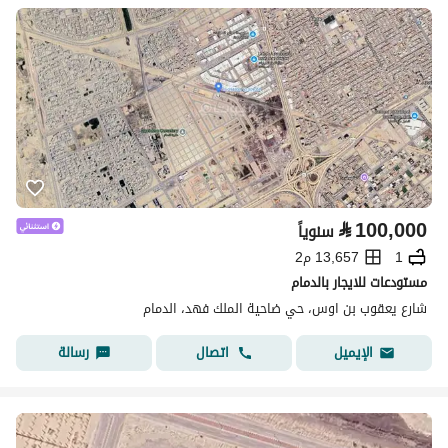
⃁
100,000
سنوياً
1
13,657 م2
مستودعات للايجار بالدمام
شارع يعقوب بن اوس، حي ضاحية الملك فهد، الدمام
اتصال
رسالة
الإيميل