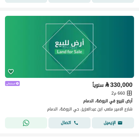
⃁
330,000
سنوياً
660 م2
أرض للبيع في الروضة، الدمام
شارع الامير متعب ابن عبدالعزيز، حي الروضة، الدمام
اتصال
الإيميل