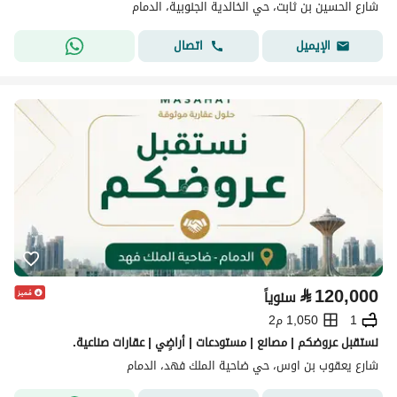
شارع الحسين بن ثابت، حي الخالدية الجنوبية، الدمام
اتصال
الإيميل
⃁
120,000
سنوياً
1
1,050 م2
نستقبل عروضكم | مصانع | مستودعات | أراضٍي | عقارات صناعية.
شارع يعقوب بن اوس، حي ضاحية الملك فهد، الدمام