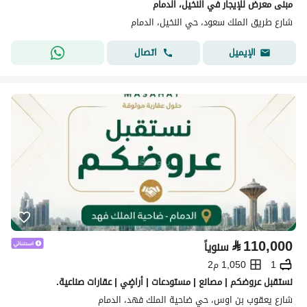
مبنى معرض للإيجار في النخيل، الدمام
شارع طريق الملك سعود، حي النخيل، الدمام
اتصال
الإيميل
⃁
110,000
سنوياً
1
1,050 م2
نستقبل عروضكم | مصانع | مستودعات | أراضٍي | عقارات صناعية.
شارع يعقوب بن اوس، حي ضاحية الملك فهد، الدمام