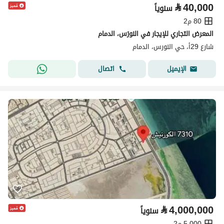
⃁
40,000
سنوياً
80 م2
المعرض التجاري للإيجار في النورَس، الدمام
شارع 29أ، حي النورس، الدمام
اتصال
الإيميل
⃁
4,000,000
سنوياً
5,000 م2