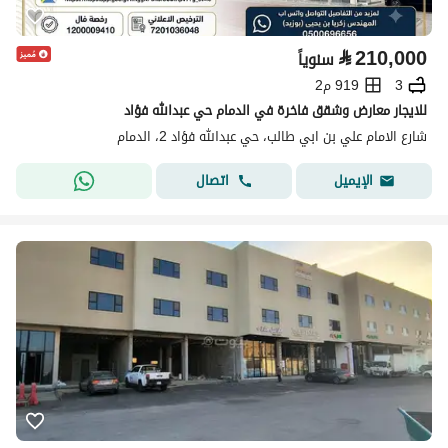
⃁
210,000
سنوياً
3
919 م2
للايجار معارض وشقق فاخرة في الدمام حي عبدالله فؤاد
شارع الامام علي بن ابي طالب، حي عبدالله فؤاد 2، الدمام
اتصال
الإيميل