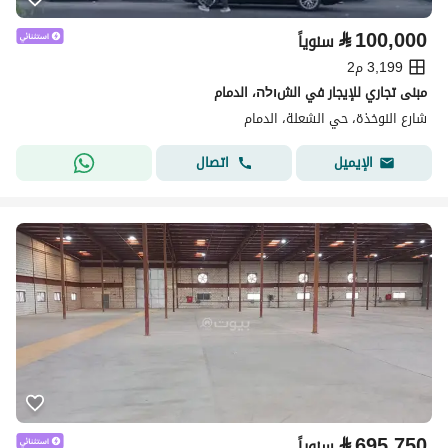
⃁
100,000
سنوياً
3,199 م2
مبنى تجاري للإيجار في الشולה، الدمام
شارع النوخذة، حي الشعلة، الدمام
اتصال
الإيميل
⃁
695,750
سنوياً