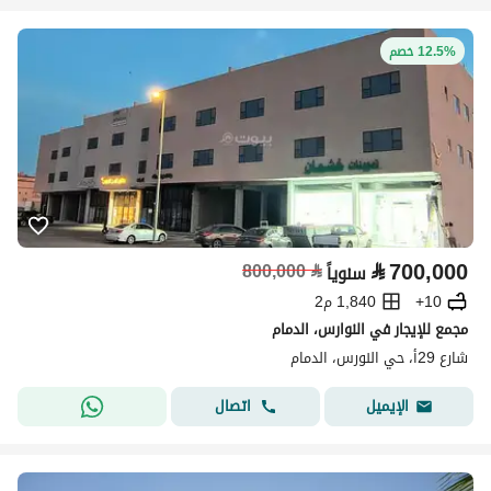
12.5% خصم
⃁
700,000
800,000
⃁
سنوياً
10+
1,840 م2
مجمع للإيجار في النوارس، الدمام
شارع 29أ، حي النورس، الدمام
اتصال
الإيميل