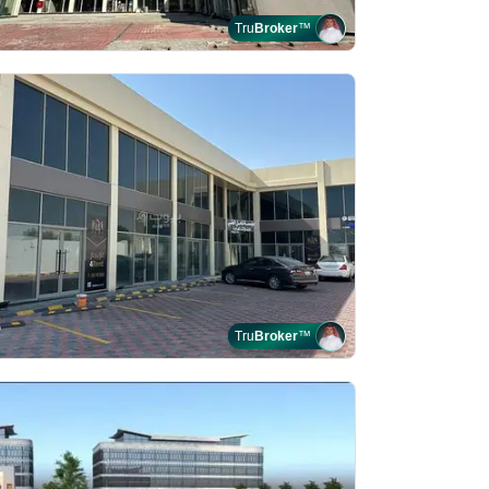
Tru
Broker
™
Tru
Broker
™