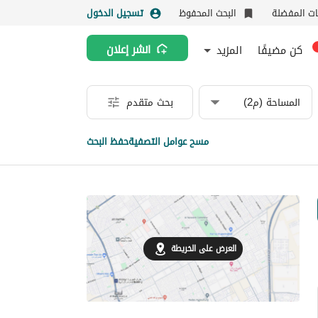
نات المفضلة
البحث المحفوظ
تسجيل الدخول
كن مضيفًا
المزيد
انشر إعلان
المساحة (م2)
بحث متقدم
مسح عوامل التصفية
حفظ البحث
العرض على الخريطة