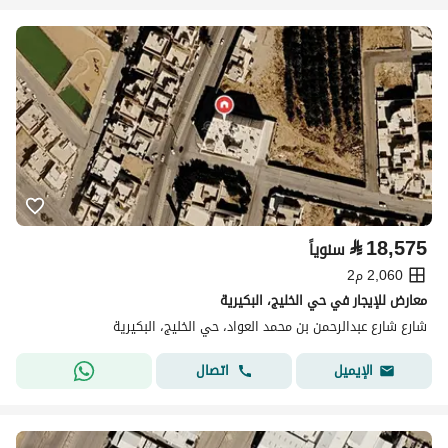
⃁
18,575
سنوياً
2,060 م2
معارض للإيجار في حي الخليج، البكيرية
شارع شارع عبدالرحمن بن محمد العواد، حي الخليج، البكيرية
اتصال
الإيميل