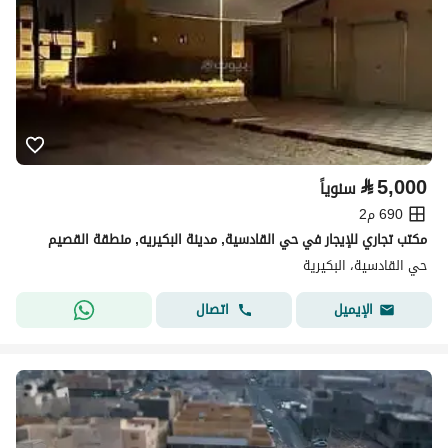
⃁
5,000
سنوياً
690 م2
مكتب تجاري للإيجار في حي القادسية, مدينة البكيريه, منطقة القصيم
حي القادسية، البكيرية
اتصال
الإيميل