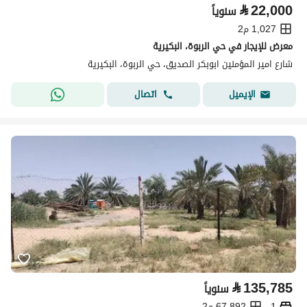
⃁
22,000
سنوياً
1,027 م2
معرض للإيجار في حي الربوة، البكيرية
شارع امير المؤمنين ابوبكر الصديق، حي الربوة، البكيرية
اتصال
الإيميل
⃁
135,785
سنوياً
1
67,892 م2