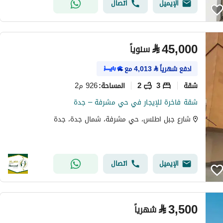
الإيميل
اتصال
⃁
45,000
سنوياً
ادفع شهرياً
⃁
4,013
مع
شقة
3
2
926 م2
المساحة
:
شقة فاخرة للإيجار في حي مشرفة – جدة
شارع جبل اطلس، حي مشرفة، شمال جدة، جدة
الإيميل
اتصال
⃁
3,500
شهرياً