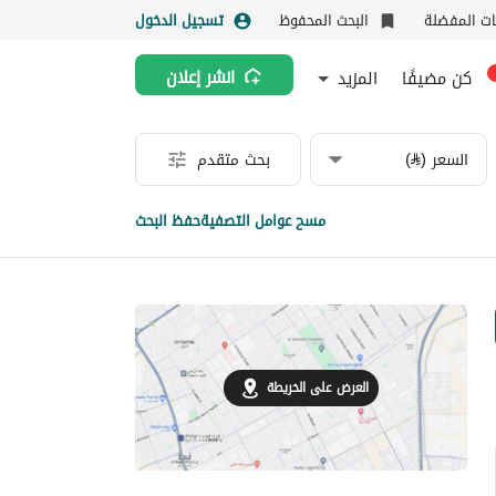
نات المفضلة
البحث المحفوظ
تسجيل الدخول
كن مضيفًا
المزيد
انشر إعلان
السعر (⃁)
بحث متقدم
مسح عوامل التصفية
حفظ البحث
العرض على الخريطة