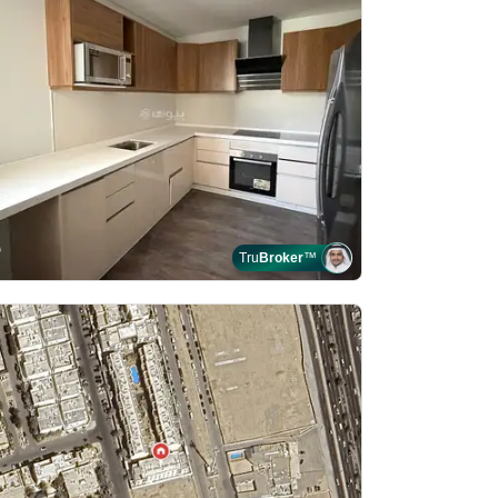
Tru
Broker
™