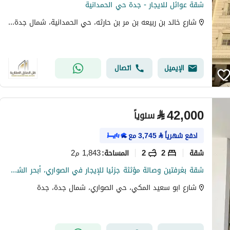
شقة عوائل للايجار - جدة حي الحمدانية
شارع خالد بن ربيعه بن مر بن حارثه، حي الحمدانية، شمال جدة، جدة
الإيميل
اتصال
⃁
42,000
سنوياً
ادفع شهرياً
⃁
3,745
مع
شقة
2
2
1,843 م2
المساحة
:
شقة بغرفتين وصالة مؤثثة جزئيا للإيجار في الصواري، أبحر الشمالية ،جدة
شارع ابو سعيد المكي، حي الصواري، شمال جدة، جدة