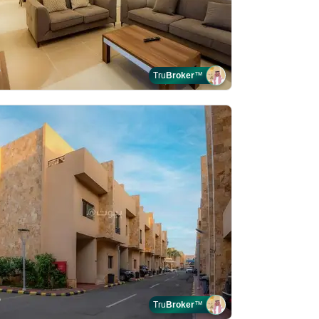
Tru
Broker
™
Tru
Broker
™