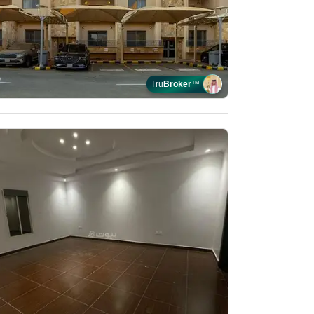
Tru
Broker
™