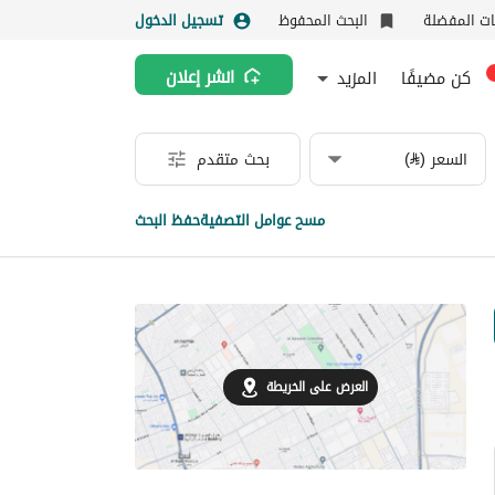
نات المفضلة
البحث المحفوظ
تسجيل الدخول
كن مضيفًا
المزيد
انشر إعلان
السعر (⃁)
بحث متقدم
مسح عوامل التصفية
حفظ البحث
العرض على الخريطة