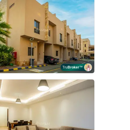
Tru
Broker
™