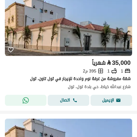
⃁
35,000
شهرياً
1
1
395 م2
شقة مفروشة من غرفة نوم واحدة للإيجار في ثول تاون، ثول
شارع عبدالله خياط، حي بلدة ثول، ثول
اتصال
الإيميل