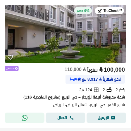
في:27 يوليو 2026
9% خصم
⃁
100,000
110,000
⃁
سنوياً
ادفع شهرياً
⃁
8,917
مع
2
2
124 م2
شقة مفروشة أنيقة للإيجار – حي الربيع (مشروع الماجدية 116)
شارع القمر، حي الربيع، شمال الرياض، الرياض
اتصال
الإيميل