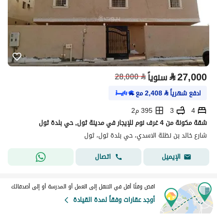
⃁
27,000
سنوياً
⃁
28,000
ادفع شهرياً
⃁
2,408
مع
4
3
395 م2
شقة مكونة من 4 غرف نوم للإيجار في مدينة ثول, حي بلدة ثول
شارع خالد بن نظلة الاسدي، حي بلدة ثول، ثول
اتصال
الإيميل
اقض وقتًا أقل في التنقل إلى العمل أو المدرسة أو إلى أصدقائك
أوجد عقارات وفقاً لمدة القيادة