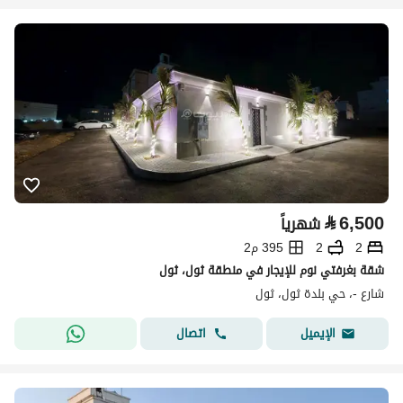
⃁
6,500
شهرياً
2
2
395 م2
شقة بغرفتي نوم للإيجار في منطقة ثول، ثول
شارع -، حي بلدة ثول، ثول
اتصال
الإيميل