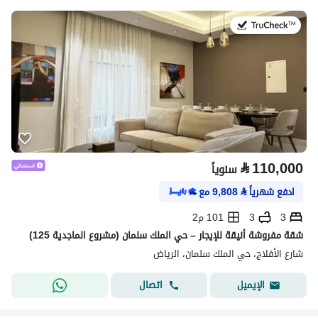
في:27 يوليو 2026
⃁
110,000
سنوياً
ادفع شهرياً
⃁
9,808
مع
3
3
101 م2
شقة مفروشة أنيقة للإيجار – حي الملك سلمان (مشروع الماجدية 125)
شارع الأفلاج، حي الملك سلمان، الرياض
اتصال
الإيميل