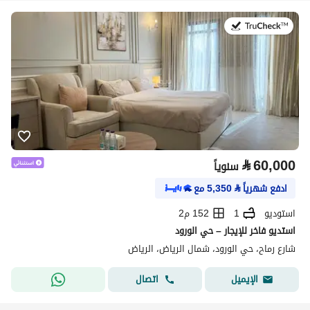
في:27 يوليو 2026
⃁
60,000
سنوياً
ادفع شهرياً
⃁
5,350
مع
استوديو
1
152 م2
استديو فاخر للإيجار – حي الورود
شارع رماح، حي الورود، شمال الرياض، الرياض
اتصال
الإيميل