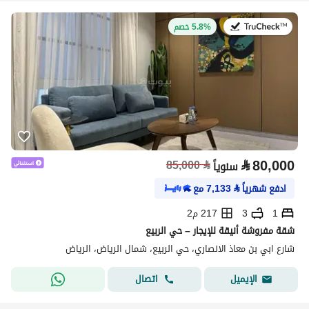
في:27 يوليو 2026
5.8% خصم
⃁
80,000
85,000
⃁
سنوياً
ادفع شهرياً
⃁
7,133
مع
1
3
217 م2
شقة مفروشة أنيقة للإيجار – حي الربيع
شارع ابي بن معاذ الانصاري، حي الربيع، شمال الرياض، الرياض
اتصال
الإيميل