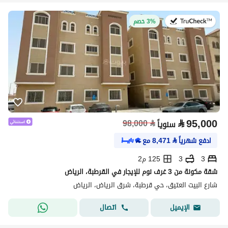
في:20 يوليو 2026
3% خصم
⃁
95,000
98,000
⃁
سنوياً
ادفع شهرياً
⃁
8,471
مع
3
3
125 م2
شقة مكونة من 3 غرف نوم للإيجار في القرطبة، الرياض
شارع البيت العتيق، حي قرطبة، شرق الرياض، الرياض
اتصال
الإيميل