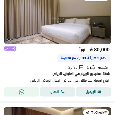
⃁
80,000
سنوياً
ادفع شهرياً
⃁
7,133
مع
استوديو
1
98 م2
شقة استوديو للإيجار في العارض، الرياض
شارع اسماء بنت مالك، حي العارض، شمال الرياض، الرياض
اتصال
الإيميل
في:25 يوليو 2026