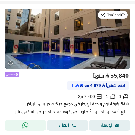
في:20 يوليو 2026
⃁
55,840
سنوياً
ادفع شهرياً
⃁
4,979
مع
1
1
7,400 م2
شقة بغرفة نوم واحدة للإيجار في مجمع حياكات خرايس، الرياض
شارع أحمد بن الحسن الأنصاري، حي كومباوند حياة خريص السكني، شرق الرياض، الرياض
اتصال
الإيميل