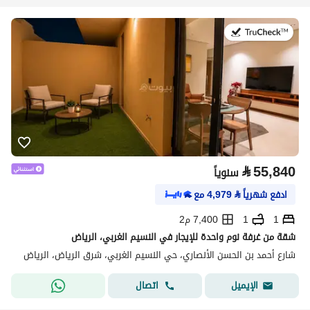
في:21 يوليو 2026
⃁
55,840
سنوياً
ادفع شهرياً
⃁
4,979
مع
1
1
7,400 م2
شقة من غرفة نوم واحدة للإيجار في النسيم الغربي، الرياض
شارع أحمد بن الحسن الأنصاري، حي النسيم الغربي، شرق الرياض، الرياض
اتصال
الإيميل