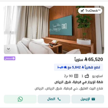
في:20 يوليو 2026
⃁
65,520
سنوياً
ادفع شهرياً
⃁
5,842
مع
استوديو
1
90 م2
شقة للإيجار في قرطبة، شرق الرياض
شارع البيت العتيق، حي قرطبة، شرق الرياض، الرياض
اتصال
الإيميل