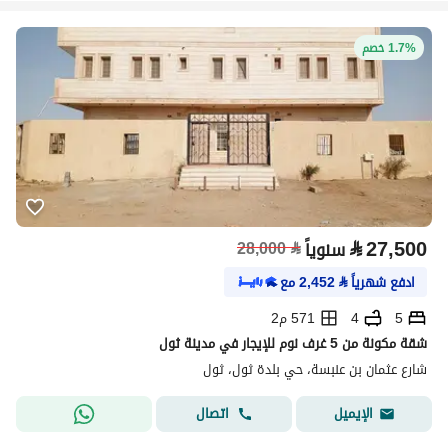
1.7% خصم
⃁
27,500
سنوياً
⃁
28,000
ادفع شهرياً
⃁
2,452
مع
5
4
571 م2
شقة مكونة من 5 غرف نوم للإيجار في مدينة ثول
شارع عثمان بن عنبسة، حي بلدة ثول، ثول
اتصال
الإيميل