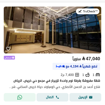
في:20 يوليو 2026
⃁
47,040
سنوياً
ادفع شهرياً
⃁
4,194
مع
1
1
7,400 م2
شقة مفروشة بغرفة نوم واحدة للإيجار في مجمع حي خريص، الرياض
شارع أحمد بن الحسن الأنصاري، حي كومباوند حياة خريص السكني، شرق الرياض، الرياض
اتصال
الإيميل