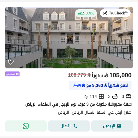
في:27 يوليو 2026
3.4% خصم
⃁
105,000
108,779
⃁
سنوياً
ادفع شهرياً
⃁
9,363
مع
3
3
114 م2
شقة مفروشة مكونة من 3 غرف نوم للإيجار في الملقاء، الرياض
شارع أبحر، حي الملقا، شمال الرياض، الرياض
اتصال
الإيميل