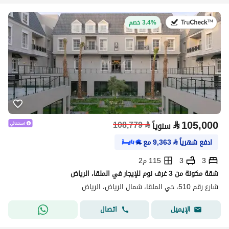
في:27 يوليو 2026
3.4% خصم
⃁
105,000
108,779
⃁
سنوياً
ادفع شهرياً
⃁
9,363
مع
3
3
115 م2
شقة مكونة من 3 غرف نوم للإيجار في الملقا، الرياض
شارع رقم 510، حي الملقا، شمال الرياض، الرياض
اتصال
الإيميل