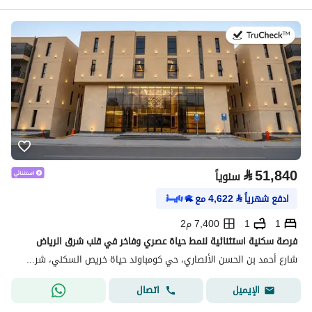
في:20 يوليو 2026
⃁
51,840
سنوياً
ادفع شهرياً
⃁
4,622
مع
1
1
7,400 م2
فرصة سكنية استثنائية لنمط حياة عصري وفاخر في قلب شرق الرياض
شارع أحمد بن الحسن الأنصاري، حي كومباوند حياة خريص السكني، شرق الرياض، الرياض
اتصال
الإيميل