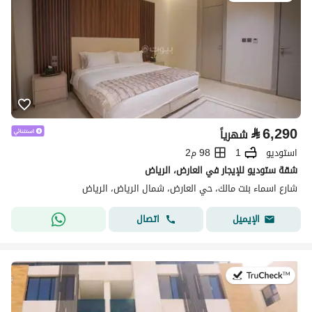
⃁
6,290
شهرياً
استوديو
1
98 م2
شقة ستوديو للإيجار في العارض، الرياض
شارع اسماء بنت مالك، حي العارض، شمال الرياض، الرياض
اتصال
الإيميل
في:25 يوليو 2026