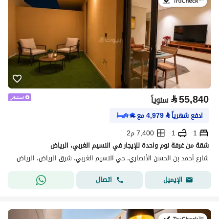
في:21 يوليو 2026
⃁
55,840
سنوياً
ادفع شهرياً
⃁
4,979
مع
1
1
7,400 م2
شقة من غرفة نوم واحدة للإيجار في النسيم الغربي، الرياض
شارع أحمد بن الحسن الأنصاري، حي النسيم الغربي، شرق الرياض، الرياض
اتصال
الإيميل