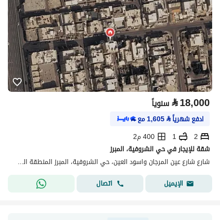
⃁
18,000
سنوياً
ادفع شهرياً
⃁
1,605
مع
2
1
400 م2
شقة للإيجار في حي الشروفية، المبرز
شارع شارع عين المرجان واسود العين، حي الشروفية، المبرز المنطقة الشرقية
اتصال
الإيميل