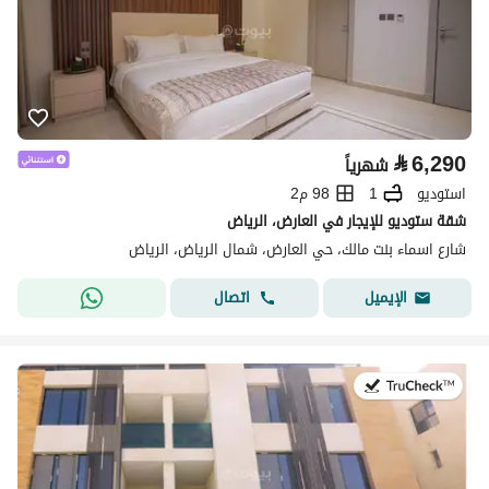
⃁
6,290
شهرياً
استوديو
1
98 م2
شقة ستوديو للإيجار في العارض، الرياض
شارع اسماء بنت مالك، حي العارض، شمال الرياض، الرياض
اتصال
الإيميل
في:25 يوليو 2026