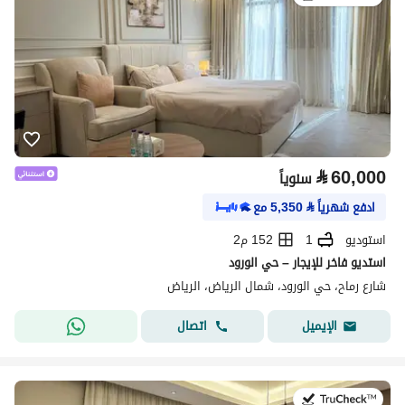
⃁
60,000
سنوياً
ادفع شهرياً
⃁
5,350
مع
استوديو
1
152 م2
استديو فاخر للإيجار – حي الورود
شارع رماح، حي الورود، شمال الرياض، الرياض
اتصال
الإيميل
في:27 يوليو 2026