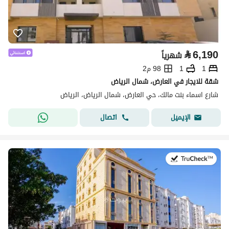
⃁
6,190
شهرياً
1
1
98 م2
شقة للايجار في العارض، شمال الرياض
شارع اسماء بنت مالك، حي العارض، شمال الرياض، الرياض
اتصال
الإيميل
في:5 أغسطس 2026