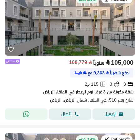
⃁
105,000
108,779
⃁
سنوياً
ادفع شهرياً
⃁
9,363
مع
3
3
115 م2
شقة مكونة من 3 غرف نوم للإيجار في الملقا، الرياض
شارع رقم 510، حي الملقا، شمال الرياض، الرياض
اتصال
الإيميل
في:27 يوليو 2026
3.4% خصم