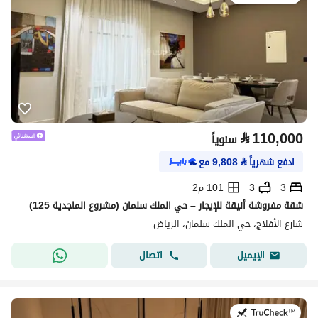
⃁
110,000
سنوياً
ادفع شهرياً
⃁
9,808
مع
3
3
101 م2
شقة مفروشة أنيقة للإيجار – حي الملك سلمان (مشروع الماجدية 125)
شارع الأفلاج، حي الملك سلمان، الرياض
اتصال
الإيميل
في:26 يوليو 2026