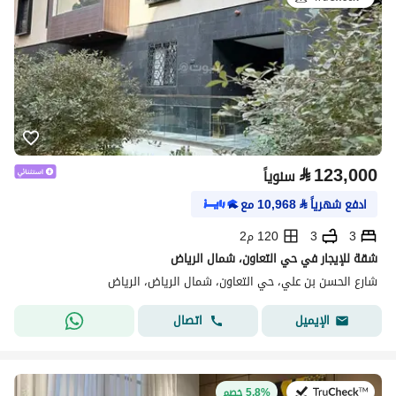
⃁
123,000
سنوياً
ادفع شهرياً
⃁
10,968
مع
3
3
120 م2
شقة للإيجار في حي التعاون، شمال الرياض
شارع الحسن بن علي، حي التعاون، شمال الرياض، الرياض
اتصال
الإيميل
في:27 يوليو 2026
5.8% خصم