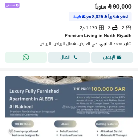
⃁
90,000
سنوياً
ادفع شهرياً
⃁
8,025
مع
2
3
1,170 م2
Premium Living in North Riyadh
شارع محمد الحليبي، حي العارض، شمال الرياض، الرياض
اتصال
الإيميل