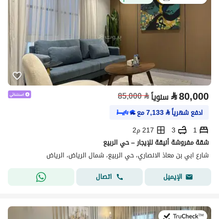
⃁
80,000
85,000
⃁
سنوياً
ادفع شهرياً
⃁
7,133
مع
1
3
217 م2
شقة مفروشة أنيقة للإيجار – حي الربيع
شارع ابي بن معاذ الانصاري، حي الربيع، شمال الرياض، الرياض
اتصال
الإيميل
في:27 يوليو 2026