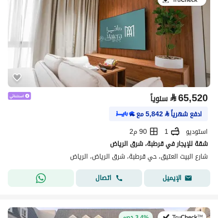
⃁
65,520
سنوياً
ادفع شهرياً
⃁
5,842
مع
استوديو
1
90 م2
شقة للإيجار في قرطبة، شرق الرياض
شارع البيت العتيق، حي قرطبة، شرق الرياض، الرياض
اتصال
الإيميل
في:27 يوليو 2026
3.4% خصم