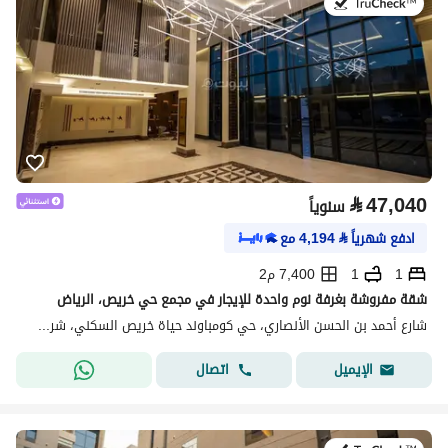
في:20 يوليو 2026
⃁
47,040
سنوياً
ادفع شهرياً
⃁
4,194
مع
1
1
7,400 م2
شقة مفروشة بغرفة نوم واحدة للإيجار في مجمع حي خريص، الرياض
شارع أحمد بن الحسن الأنصاري، حي كومباوند حياة خريص السكني، شرق الرياض، الرياض
اتصال
الإيميل