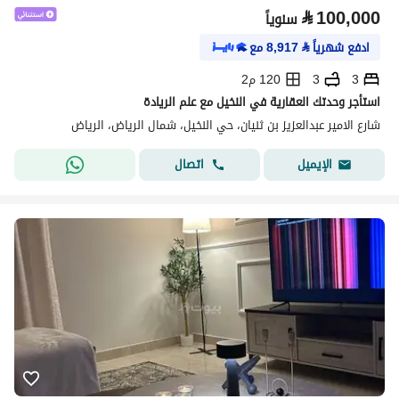
⃁
100,000
سنوياً
ادفع شهرياً
⃁
8,917
مع
3
3
120 م2
استأجر وحدتك العقارية في النخيل مع علم الريادة
شارع الامير عبدالعزيز بن ثنيان، حي النخيل، شمال الرياض، الرياض
اتصال
الإيميل