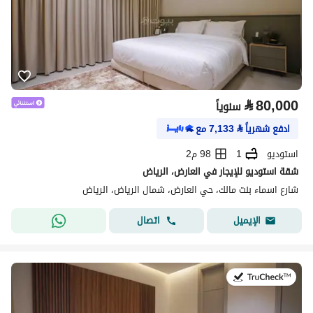
⃁
80,000
سنوياً
ادفع شهرياً
⃁
7,133
مع
استوديو
1
98 م2
شقة استوديو للإيجار في العارض، الرياض
شارع اسماء بنت مالك، حي العارض، شمال الرياض، الرياض
اتصال
الإيميل
في:25 يوليو 2026