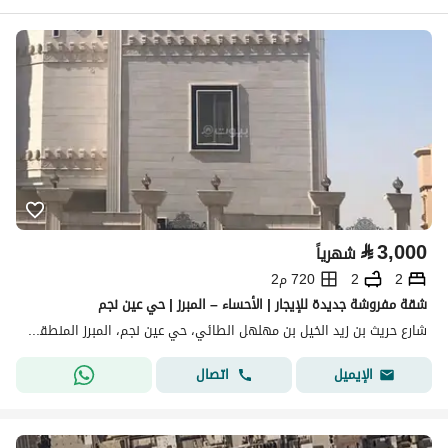
⃁
3,000
شهرياً
2
2
720 م2
شقة مفروشة جديدة للإيجار | الأحساء – المبرز | حي عين نجم
شارع حريث بن زيد الخيل بن مهلهل الطائي، حي عين نجم، المبرز المنطقة الشرقية
اتصال
الإيميل