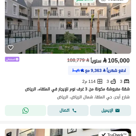
⃁
105,000
108,779
⃁
سنوياً
ادفع شهرياً
⃁
9,363
مع
3
3
114 م2
شقة مفروشة مكونة من 3 غرف نوم للإيجار في الملقاء، الرياض
شارع أبحر، حي الملقا، شمال الرياض، الرياض
اتصال
الإيميل
في:20 يوليو 2026