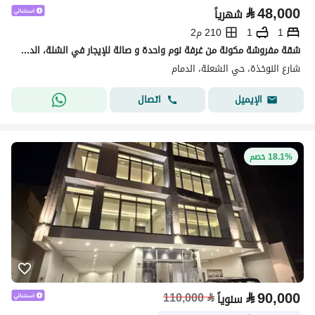
⃁
48,000
شهرياً
1
1
210 م2
شقة مفروشة مكونة من غرفة نوم واحدة و صالة للإيجار في الشلة، الدمام
شارع النوخذة، حي الشعلة، الدمام
اتصال
الإيميل
18.1% خصم
⃁
90,000
110,000
⃁
سنوياً