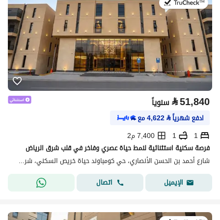
في:20 يوليو 2026
⃁
51,840
سنوياً
ادفع شهرياً
⃁
4,622
مع
1
1
7,400 م2
فرصة سكنية استثنائية لنمط حياة عصري وفاخر في قلب شرق الرياض
شارع أحمد بن الحسن الأنصاري، حي كومباوند حياة خريص السكني، شرق الرياض، الرياض
اتصال
الإيميل