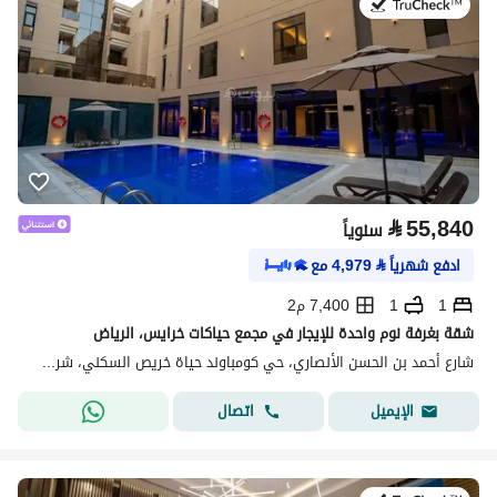
في:20 يوليو 2026
⃁
55,840
سنوياً
ادفع شهرياً
⃁
4,979
مع
1
1
7,400 م2
شقة بغرفة نوم واحدة للإيجار في مجمع حياكات خرايس، الرياض
شارع أحمد بن الحسن الأنصاري، حي كومباوند حياة خريص السكني، شرق الرياض، الرياض
اتصال
الإيميل