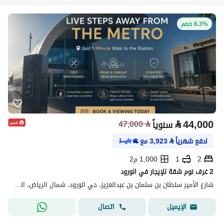
6.3% خصم
⃁
44,000
سنوياً
⃁
47,000
ادفع شهرياً
⃁
3,923
مع
2
1
1,000 م2
2 غرف نوم شقة للإيجار في الورود
شارع الأمير سلطان بن سلمان بن عبدالعزيز، حي الورود، شمال الرياض، الرياض
اتصال
الإيميل