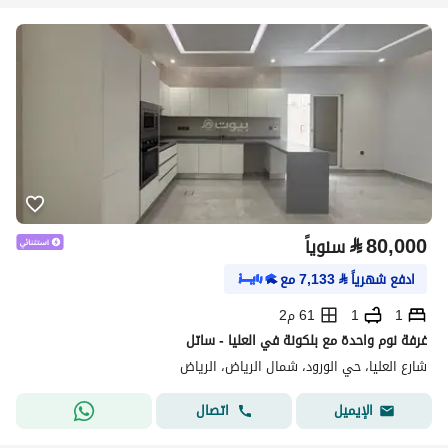
⃁
80,000
سنوياً
ادفع شهرياً
⃁
7,133
مع
1
1
61 م2
غرفة نوم واحدة مع بلكونة في العليا - ساتل
شارع العليا، حي الورود، شمال الرياض، الرياض
اتصال
الإيميل