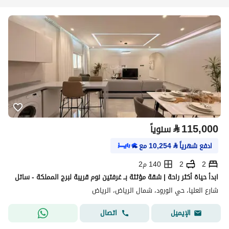
⃁
115,000
سنوياً
ادفع شهرياً
⃁
10,254
مع
2
2
140 م2
ابدأ حياة أكثر راحة | شقة مؤثثة بــ غرفتين نوم قريبة لبرج المملكة - ساتل
شارع العليا، حي الورود، شمال الرياض، الرياض
اتصال
الإيميل