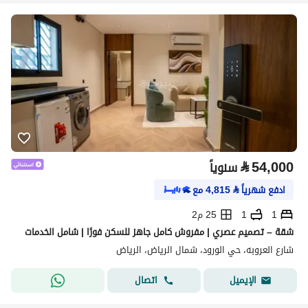
⃁
54,000
سنوياً
ادفع شهرياً
⃁
4,815
مع
1
1
25 م2
شقة – تصميم عصري | مفروش كامل جاهز للسكن فورًا | شامل الخدمات
شارع العروبه، حي الورود، شمال الرياض، الرياض
اتصال
الإيميل