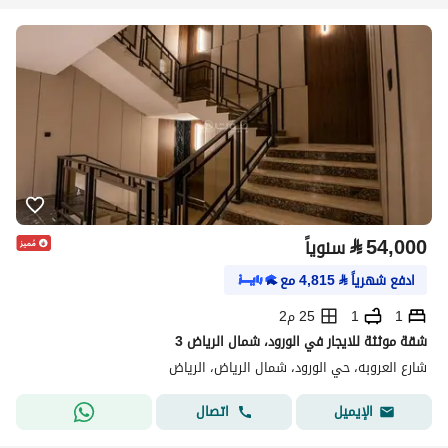
⃁
54,000
سنوياً
ادفع شهرياً
⃁
4,815
مع
1
1
25 م2
شقة موثثة للايجار في الورود، شمال الرياض 3
شارع العروبه، حي الورود، شمال الرياض، الرياض
اتصال
الإيميل