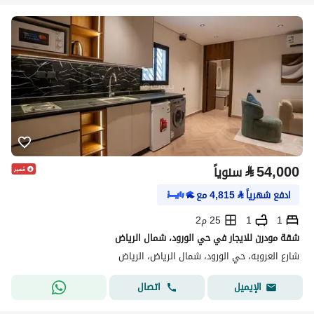
⃁
54,000
سنوياً
ادفع شهرياً
⃁
4,815
مع
1
1
25 م2
شقة مودرن للايجار في حي الورود، شمال الرياض
شارع العروبه، حي الورود، شمال الرياض، الرياض
اتصال
الإيميل