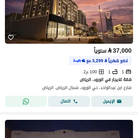
⃁
37,000
سنوياً
ادفع شهرياً
⃁
3,299
مع
1
1
100 م2
شقة للايجار في الورود، الرياض
شارع ابن عبدالواحد، حي الورود، شمال الرياض، الرياض
اتصال
الإيميل