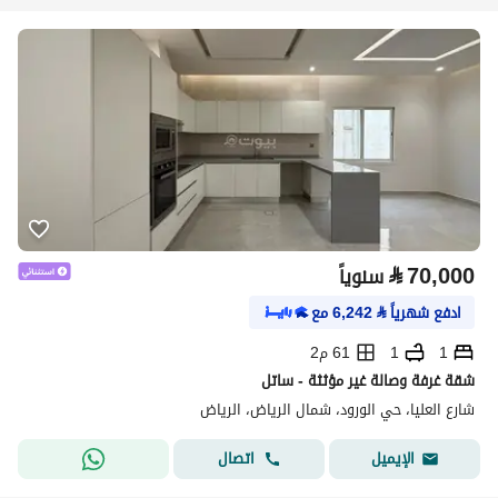
⃁
70,000
سنوياً
ادفع شهرياً
⃁
6,242
مع
1
1
61 م2
شقة غرفة وصالة غير مؤثثة - ساتل
شارع العليا، حي الورود، شمال الرياض، الرياض
اتصال
الإيميل