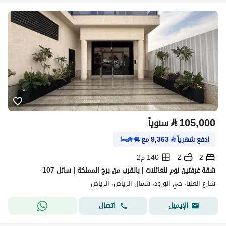
⃁
105,000
سنوياً
ادفع شهرياً
⃁
9,363
مع
2
2
140 م2
شقة غرفتين نوم للعائلات | بالقرب من برج المملكة | ساتل 107
شارع العليا، حي الورود، شمال الرياض، الرياض
اتصال
الإيميل