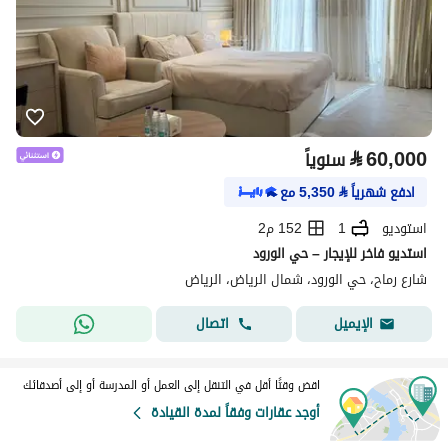
⃁
60,000
سنوياً
ادفع شهرياً
⃁
5,350
مع
استوديو
1
152 م2
استديو فاخر للإيجار – حي الورود
شارع رماح، حي الورود، شمال الرياض، الرياض
اتصال
الإيميل
اقض وقتًا أقل في التنقل إلى العمل أو المدرسة أو إلى أصدقائك
أوجد عقارات وفقاً لمدة القيادة