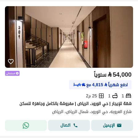
⃁
54,000
سنوياً
ادفع شهرياً
⃁
4,815
مع
1
1
25 م2
شقة للإيجار | حي الورود، الرياض | مفروشة بالكامل وجاهزة للسكن
شارع العروبه، حي الورود، شمال الرياض، الرياض
اتصال
الإيميل