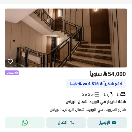
⃁
54,000
سنوياً
ادفع شهرياً
⃁
4,815
مع
1
1
25 م2
شقة للايجار في الورود، شمال الرياض
شارع العروبه، حي الورود، شمال الرياض، الرياض
اتصال
الإيميل