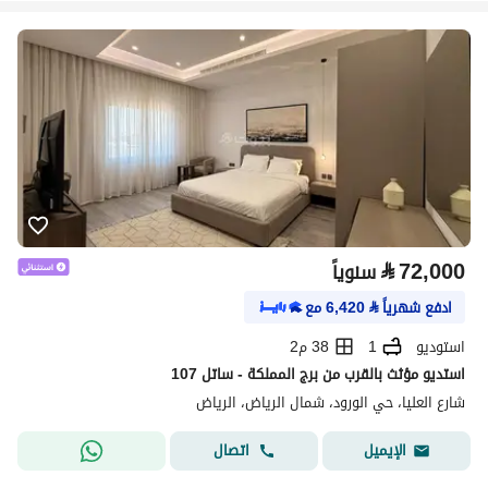
⃁
72,000
سنوياً
ادفع شهرياً
⃁
6,420
مع
استوديو
1
38 م2
استديو مؤثث بالقرب من برج المملكة - ساتل 107
شارع العليا، حي الورود، شمال الرياض، الرياض
اتصال
الإيميل