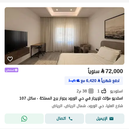
⃁
72,000
سنوياً
ادفع شهرياً
⃁
6,420
مع
استوديو
1
38 م2
استديو مؤثث للإيجار في حي الورود بجوار برج المملكة - ساتل 107
شارع العليا، حي الورود، شمال الرياض، الرياض
اتصال
الإيميل