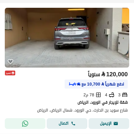
⃁
120,000
سنوياً
ادفع شهرياً
⃁
10,700
مع
3
4
78 م2
شقة للإيجار في الورود، الرياض
شارع سويد بن الحارث، حي الورود، شمال الرياض، الرياض
اتصال
الإيميل